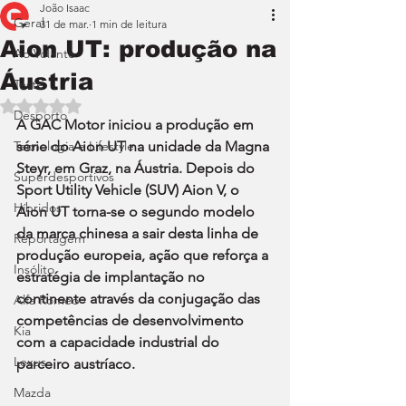
João Isaac
Geral
31 de mar.
1 min de leitura
Aion UT: produção na
Ao Volante
Áustria
Teste
Avaliado com NaN de 5 estrelas.
Desporto
A GAC Motor iniciou a produção em 
Tecnologia e Lifestyle
série do Aion UT na unidade da Magna 
Steyr, em Graz, na Áustria. Depois do 
Superdesportivos
Sport Utility Vehicle (SUV) Aion V, o 
Híbridos
Aion UT torna-se o segundo modelo 
da marca chinesa a sair desta linha de 
Reportagem
produção europeia, ação que reforça a 
Insólito
estratégia de implantação no 
continente através da conjugação das 
Alfa Romeo
competências de desenvolvimento 
Kia
com a capacidade industrial do 
Lexus
parceiro austríaco.
Mazda