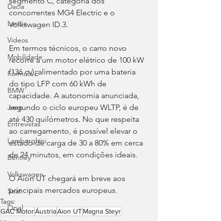
segmento C, categoria dos 
Dacia
concorrentes MG4 Electric e o 
Lancia
Volkswagen ID.3.
Videos
Em termos técnicos, o carro novo 
Mobilidade
recorre a um motor elétrico de 100 kW 
(136 cv), alimentado por uma bateria 
Fórmula E
do tipo LFP com 60 kWh de 
BMW
capacidade. A autonomia anunciada, 
segundo o ciclo europeu WLTP, é de 
Jeep
até 430 quilómetros. No que respeita 
Entrevistas
ao carregamento, é possível elevar o 
Lamborghini
estado de carga de 30 a 80% em cerca 
de 24 minutos, em condições ideais.
Bentley
Volkswagen
O Aion UT chegará em breve aos 
principais mercados europeus.
Seat
Tags:
Opel
GAC Motor
Áustria
Aion UT
Magna Steyr