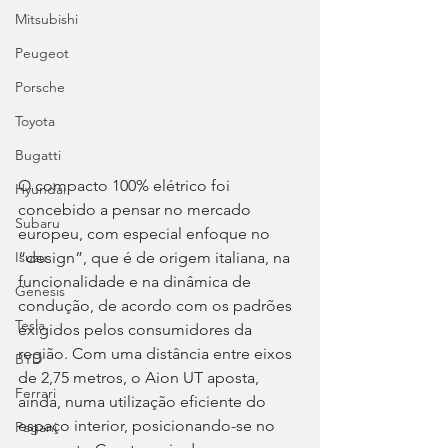
Mitsubishi
Peugeot
Porsche
Toyota
Bugatti
O compacto 100% elétrico foi 
Hyundai
concebido a pensar no mercado 
Subaru
europeu, com especial enfoque no 
“design”, que é de origem italiana, na 
Isuzu
funcionalidade e na dinâmica de 
Genesis
condução, de acordo com os padrões 
Tesla
exigidos pelos consumidores da 
região. Com uma distância entre eixos 
BYD
de 2,75 metros, o Aion UT aposta, 
Ferrari
ainda, numa utilização eficiente do 
espaço interior, posicionando-se no 
Pagani