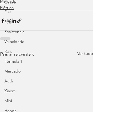
Mercado
Cupra
Elétrico
Fiat
Renault
Resistência
Velocidade
Ralis
Ver tudo
Posts recentes
Fórmula 1
Mercado
Audi
Xiaomi
Mini
Honda
Abarth