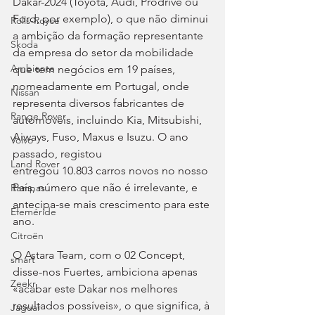
Dakar-2024 (Toyota, Audi, Prodrive ou 
Ford, por exemplo), o que não diminui 
Rolls-Royce
a ambição da formação representante 
Skoda
da empresa do setor da mobilidade 
Ambiente
que tem negócios em 19 países, 
nomeadamente em Portugal, onde 
Nissan
representa diversos fabricantes de 
Range Rover
automóveis, incluindo Kia, Mitsubishi, 
Aiways, Fuso, Maxus e Isuzu. O ano 
Volvo
passado, registou
Land Rover
entregou 10.803 carros novos no nosso 
País, número que não é irrelevante, e 
Rampas
antecipa-se mais crescimento para este 
Efeméride
ano. 
Citroën
O Astara Team, com o 02 Concept, 
smart
disse-nos Fuertes, ambiciona apenas 
Zeekr
«acabar este Dakar nos melhores 
resultados possíveis», o que significa, à 
Jaguar