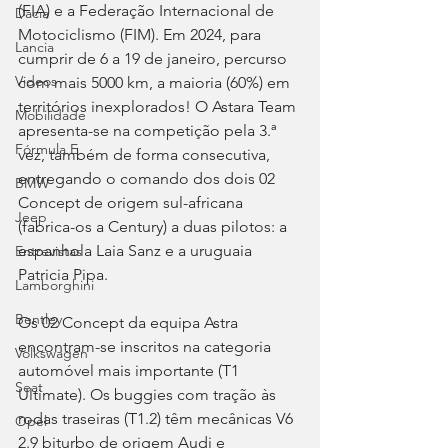
(FIA) e a Federação Internacional de 
Dacia
Motociclismo (FIM). Em 2024, para 
Lancia
cumprir de 6 a 19 de janeiro, percurso 
Videos
com mais 5000 km, a maioria (60%) em 
territórios inexplorados! O Astara Team 
Mobilidade
apresenta-se na competição pela 3.ª 
Fórmula E
vez, também de forma consecutiva, 
entregando o comando dos dois 02 
BMW
Concept de origem sul-africana 
Jeep
(fabrica-os a Century) a duas pilotos: a 
espanhola Laia Sanz e a uruguaia 
Entrevistas
Patricia Pipa. 
Lamborghini
Bentley
Os 02 Concept da equipa Astra 
encontram-se inscritos na categoria 
Volkswagen
automóvel mais importante (T1 
Seat
Ultimate). Os buggies com tração às 
rodas traseiras (T1.2) têm mecânicas V6 
Opel
2.9 biturbo de origem Audi e 