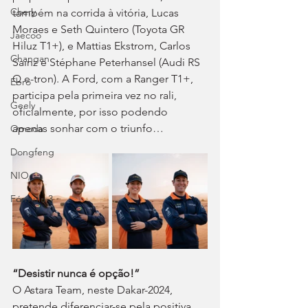
Chery
também na corrida à vitória, Lucas 
Moraes e Seth Quintero (Toyota GR 
Jaecoo
Hiluz T1+), e Mattias Ekstrom, Carlos 
Changan
Sainz e Stéphane Peterhansel (Audi RS 
Q e-tron). A Ford, com a Ranger T1+, 
Ebro
participa pela primeira vez no rali, 
Geely
oficialmente, por isso podendo 
apenas sonhar com o triunfo…
Omoda
Dongfeng
NIO
Fórmula 3
“Desistir nunca é opção!”
O Astara Team, neste Dakar-2024, 
pretende diferenciar-se pela positiva 