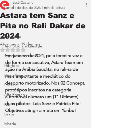
José Caetano
Geral
11 de dez. de 2023
4 min de leitura
Astara tem Sanz e
Ao Volante
Pita no Rali Dakar de
Teste
2024
Desporto
Atualizado:
19 de mai.
Tecnologia e Lifestyle
Avaliado com NaN de 5 estrelas.
Em janeiro de 2024, pela terceira vez e 
Superdesportivos
de forma consecutiva, Astara Team em 
Híbridos
ação na Arábia Saudita, no rali-raide 
Reportagem
mais importante e mediático do 
desporto motorizado. Nos 02 Concept, 
Insólito
protótipos inscritos na categoria 
Alfa Romeo
automóvel número um (T1 Ultimate) 
duas pilotos: Laia Sanz e Patricia Pita! 
Kia
Objetivo: atingir a meta em Yanbu!
Lexus
Mazda