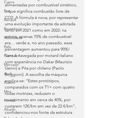
Cupra
alimentadas por combustível sintético, 
Fiat
o que significa combustão livre de 
CO2. A fórmula é nova, por representar 
Renault
uma evolução importante da adotada 
Resistência
tanto em 2021 como em 2022: na 
estreia, apenas 70% de combustível 
Velocidade
era… verde e, no ano passado, essa 
Ralis
percentagem aumentou para 90%! 
Sanz é navegada por motard italiano 
Fórmula 1
com experiência no Dakar (Maurizio 
Mercado
Gerini) e Pita por chileno (Paolo 
Audi
Boggioni). A escolha da máquina 
explica-se: “Estes protótipos, 
Xiaomi
comparados com os T1+ com quatro 
Mini
rodas motrizes, reduzem o 
investimento em cerca de 40%, por 
Honda
custarem 12€/km em vez de 22 €/km”, 
Abarth
confidenciou-nos fonte da estrutura 