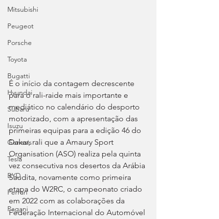
Mitsubishi
Peugeot
Porsche
Toyota
Bugatti
É o início da contagem decrescente 
Hyundai
para o rali-raide mais importante e 
mediático no calendário do desporto 
Subaru
motorizado, com a apresentação das 
Isuzu
primeiras equipas para a edição 46 do 
Dakar, rali que a Amaury Sport 
Genesis
Organisation (ASO) realiza pela quinta 
Tesla
vez consecutiva nos desertos da Arábia 
BYD
Saudita, novamente como primeira 
etapa do W2RC, o campeonato criado 
Ferrari
em 2022 com as colaborações da 
Pagani
Federação Internacional do Automóvel 