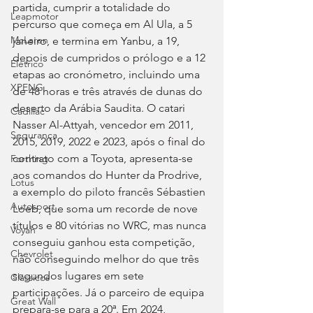
partida, cumprir a totalidade do 
Leapmotor
percurso que começa em Al Ula, a 5 
McLaren
janeiro, e termina em Yanbu, a 19, 
depois de cumpridos o prólogo e a 12 
Elétrico
etapas ao cronómetro, incluindo uma 
XPENG
de 48 horas e três através de dunas do 
deserto da Arábia Saudita. O catari 
Cadillac
Nasser Al-Attyah, vencedor em 2011, 
Segurança
2015, 2019, 2022 e 2023, após o final do 
contrato com a Toyota, apresenta-se 
Forthing
aos comandos do Hunter da Prodrive, 
Lotus
a exemplo do piloto francês Sébastien 
Autosport
Loeb, que soma um recorde de nove 
títulos e 80 vitórias no WRC, mas nunca 
Voyah
conseguiu ganhou esta competição, 
Chevrolet
não conseguindo melhor do que três 
segundos lugares em sete 
Clássicos
participações. Já o parceiro de equipa 
Great Wall
prepara-se para a 20ª. Em 2024, 