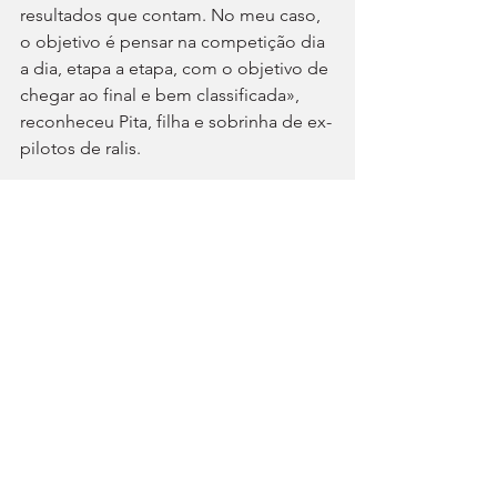
resultados que contam. No meu caso, 
o objetivo é pensar na competição dia 
a dia, etapa a etapa, com o objetivo de 
chegar ao final e bem classificada», 
reconheceu Pita, filha e sobrinha de ex-
pilotos de ralis.
A piloto espanhola, muitíssimo mais 
experiente, apresenta-se como ponta-
de-lança da equipa, mas esse estatuto 
não pressupõe exigências maiores! 
“Ganhar?! Não. Somos realistas e, 
neste momento, não temos os 
mesmos recursos das equipas de 
topo. Podemos sonhar, mas trata-se de 
objetivo impossível, pelo menos no 
imediato. É fácil errar no Dakar e temos 
de ser bastante inteligentes para 
superarmos todos os obstáculos. 