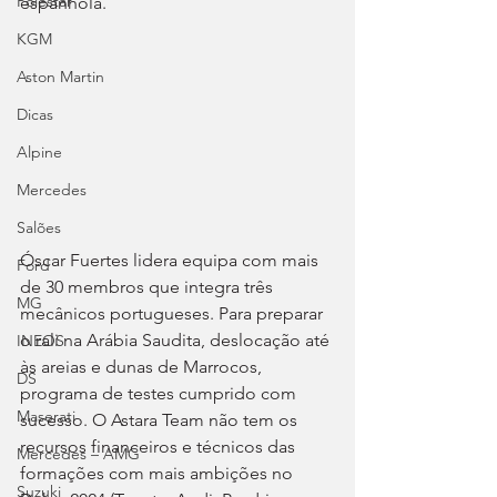
Polestar
espanhola.
KGM
Aston Martin
Dicas
Alpine
Mercedes
Salões
Óscar Fuertes lidera equipa com mais 
Ford
de 30 membros que integra três 
MG
mecânicos portugueses. Para preparar 
o rali na Arábia Saudita, deslocação até 
INEOS
às areias e dunas de Marrocos, 
DS
programa de testes cumprido com 
Maserati
sucesso. O Astara Team não tem os 
recursos financeiros e técnicos das 
Mercedes – AMG
formações com mais ambições no 
Suzuki