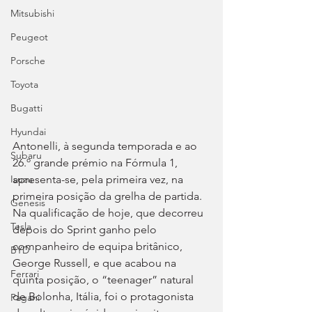
Mitsubishi
Peugeot
Porsche
Toyota
Bugatti
Hyundai
Antonelli, à segunda temporada e ao 
Subaru
26.º grande prémio na Fórmula 1, 
apresenta-se, pela primeira vez, na 
Isuzu
primeira posição da grelha de partida. 
Genesis
Na qualificação de hoje, que decorreu 
Tesla
depois do Sprint ganho pelo 
companheiro de equipa britânico, 
BYD
George Russell, e que acabou na 
Ferrari
quinta posição, o “teenager” natural 
de Bolonha, Itália, foi o protagonista 
Pagani