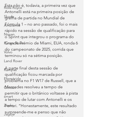
Esta não é, todavia, a primeira vez que 
Rolls-Royce
Antonelli está na primeira posição de 
Skoda
grelha de partida no Mundial de 
Fórmula 1 – no ano passado, foi o mais 
Ambiente
rápido na sessão de qualificação para 
Nissan
o Sprint que integrou o programa do 
Grande Prémio de Miami, EUA, ronda 6 
Range Rover
do campeonato de 2025, corrida que 
Volvo
terminou só na sétima posição.
Land Rover
A parte final desta sessão de 
Rampas
qualificação ficou marcada por 
Efeméride
problema no F1 W17 de Russell, que a 
Mercedes resolveu a tempo de 
Citroën
permitir que o britânico voltasse à pista 
smart
a tempo de lutar com Antonelli e os 
Zeekr
Ferrari. “Honestamente, este resultado 
surpreende-me e penso que não 
Jaguar