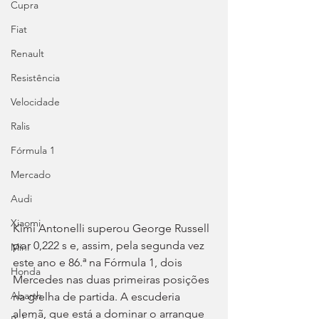
Cupra
Fiat
Renault
Resistência
Velocidade
Ralis
Fórmula 1
Mercado
Audi
Xiaomi
Kimi Antonelli superou George Russell 
por 0,222 s e, assim, pela segunda vez 
Mini
este ano e 86.ª na Fórmula 1, dois 
Honda
Mercedes nas duas primeiras posições 
Abarth
na grelha de partida. A escuderia 
alemã, que está a dominar o arranque 