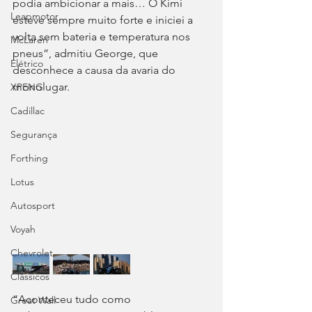
podia ambicionar a mais… O Kimi 
Leapmotor
esteve sempre muito forte e iniciei a 
volta sem bateria e temperatura nos 
McLaren
pneus”, admitiu George, que 
Elétrico
desconhece a causa da avaria do 
monolugar.
XPENG
Cadillac
Segurança
Forthing
Lotus
Autosport
Voyah
Chevrolet
Clássicos
“Aconteceu tudo como 
Great Wall