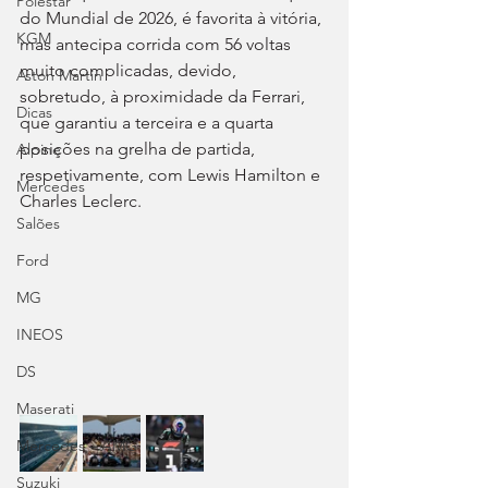
Polestar
do Mundial de 2026, é favorita à vitória, 
KGM
mas antecipa corrida com 56 voltas 
muito complicadas, devido, 
Aston Martin
sobretudo, à proximidade da Ferrari, 
Dicas
que garantiu a terceira e a quarta 
posições na grelha de partida, 
Alpine
respetivamente, com Lewis Hamilton e 
Mercedes
Charles Leclerc.
Salões
Ford
MG
INEOS
DS
Maserati
Mercedes – AMG
Suzuki