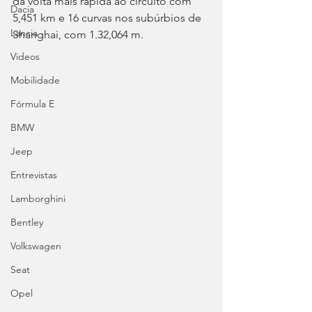
da volta mais rápida ao circuito com 
Dacia
5,451 km e 16 curvas nos subúrbios de 
Lancia
Shanghai, com 1.32,064 m.
Videos
Mobilidade
Fórmula E
BMW
Jeep
Entrevistas
Lamborghini
Bentley
Volkswagen
Seat
Opel