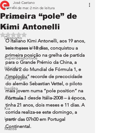
José Caetano
Geral
14 de mar.
2 min de leitura
Primeira “pole” de
Ao Volante
Kimi Antonelli
Teste
Avaliado com NaN de 5 estrelas.
Desporto
O italiano Kimi Antonelli, aos 19 anos, 
Tecnologia e Lifestyle
seis meses e 18 dias, conquistou a 
primeira posição na grelha de partida 
Superdesportivos
para o Grande Prémio da China, a 
Híbridos
ronda 2 do Mundial de Fórmula 1, e 
“implodiu” recorde de precocidade 
Reportagem
do alemão Sebastian Vettel, o piloto 
Insólito
mais jovem numa “pole position” na 
Fórmula 1 desde Itália-2008 – à época, 
Alfa Romeo
tinha 21 anos, dois meses e 11 dias. A 
Kia
corrida realiza-se este domingo, a 
Lexus
partir das 07h00 em Portugal 
Continental.
Mazda