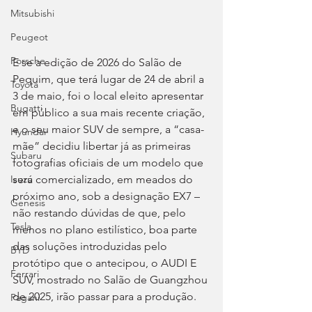
Mitsubishi
Peugeot
Porsche
E se a edição de 2026 do Salão de 
Pequim, que terá lugar de 24 de abril a 
Toyota
3 de maio, foi o local eleito apresentar 
Bugatti
em público a sua mais recente criação, 
e o seu maior SUV de sempre, a “casa-
Hyundai
mãe” decidiu libertar já as primeiras 
Subaru
fotografias oficiais de um modelo que 
será comercializado, em meados do 
Isuzu
próximo ano, sob a designação EX7 – 
Genesis
não restando dúvidas de que, pelo 
Tesla
menos no plano estilístico, boa parte 
das soluções introduzidas pelo 
BYD
protótipo que o antecipou, o AUDI E 
Ferrari
SUV, mostrado no Salão de Guangzhou 
de 2025, irão passar para a produção.
Pagani