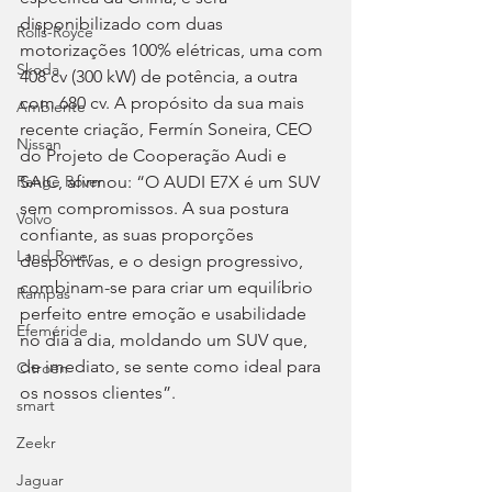
disponibilizado com duas 
Rolls-Royce
motorizações 100% elétricas, uma com 
Skoda
408 cv (300 kW) de potência, a outra 
com 680 cv. A propósito da sua mais 
Ambiente
recente criação, Fermín Soneira, CEO 
Nissan
do Projeto de Cooperação Audi e 
Range Rover
SAIC, afirmou: “O AUDI E7X é um SUV 
sem compromissos. A sua postura 
Volvo
confiante, as suas proporções 
Land Rover
desportivas, e o design progressivo, 
combinam-se para criar um equilíbrio 
Rampas
perfeito entre emoção e usabilidade 
Efeméride
no dia a dia, moldando um SUV que, 
de imediato, se sente como ideal para 
Citroën
os nossos clientes”.
smart
Zeekr
Jaguar