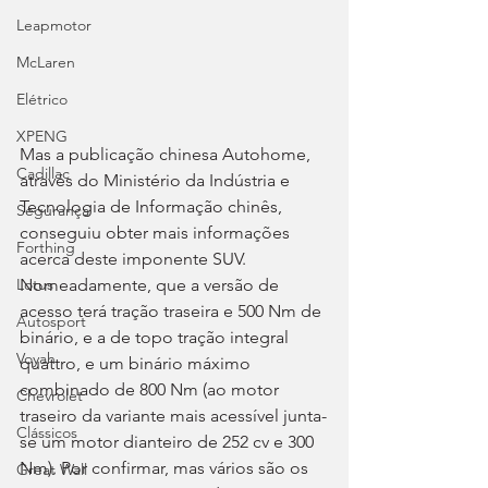
Leapmotor
McLaren
Elétrico
XPENG
Mas a publicação chinesa Autohome, 
Cadillac
através do Ministério da Indústria e 
Tecnologia de Informação chinês, 
Segurança
conseguiu obter mais informações 
Forthing
acerca deste imponente SUV. 
Nomeadamente, que a versão de 
Lotus
acesso terá tração traseira e 500 Nm de 
Autosport
binário, e a de topo tração integral 
Voyah
quattro, e um binário máximo 
combinado de 800 Nm (ao motor 
Chevrolet
traseiro da variante mais acessível junta-
Clássicos
se um motor dianteiro de 252 cv e 300 
Nm). Por confirmar, mas vários são os 
Great Wall