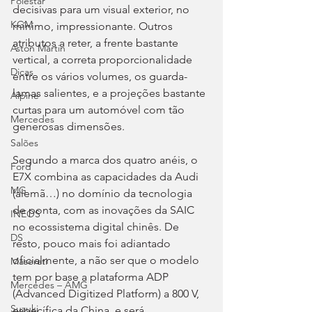
Polestar
decisivas para um visual exterior, no 
KGM
mínimo, impressionante. Outros 
atributos a reter, a frente bastante 
Aston Martin
vertical, a correta proporcionalidade 
Dicas
entre os vários volumes, os guarda-
lamas salientes, e a projeções bastante 
Alpine
curtas para um automóvel com tão 
Mercedes
generosas dimensões.
Salões
Segundo a marca dos quatro anéis, o 
Ford
E7X combina as capacidades da Audi 
MG
(alemã…) no domínio da tecnologia 
de ponta, com as inovações da SAIC 
INEOS
no ecossistema digital chinês. De 
DS
resto, pouco mais foi adiantado 
oficialmente, a não ser que o modelo 
Maserati
tem por base a plataforma ADP 
Mercedes – AMG
(Advanced Digitized Platform) a 800 V, 
Suzuki
específica da China, e será 