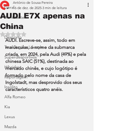
António de Sousa Pereira
Geral
16 de dez. de 2025
3 min de leitura
AUDI E7X apenas na
Ao Volante
China
Teste
Avaliado com NaN de 5 estrelas.
Desporto
AUDI. Escreve-se, assim, todo em 
Tecnologia e Lifestyle
maiúsculas, o nome da submarca 
criada, em 2024, pela Audi (49%) e pela 
Superdesportivos
chinesa SAIC (51%), destinada ao 
Híbridos
mercado chinês, e cujo logótipo é 
formado pelo nome da casa de 
Reportagem
Ingolstadt, mas desprovido dos seus 
Insólito
característicos quatro anéis.
Alfa Romeo
Kia
Lexus
Mazda