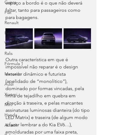
Cupra
espaço a bordo é o que não deverá 
faltar, tanto para passageiros como 
Fiat
para bagagens.
Renault
Resistência
Velocidade
Ralis
Outra característica em que é 
Fórmula 1
impossível não reparar é o design 
Mercado
exterior dinâmico e futurista 
(apelidado de “monolítico”), 
Audi
dominado por formas vincadas, pela 
Xiaomi
linha de tejadilho em quebra em 
direção à traseira, e pelas marcantes 
Mini
assinaturas luminosas dianteira (do tipo 
Honda
LED Matrix) e traseira (de algum modo 
a fazer lembrar a do Kia EV6…), 
Abarth
emolduradas por uma faixa preta, 