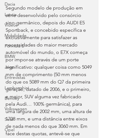
Dacia
Segundo modelo de produção em 
Lancia
série desenvolvido pelo consórcio 
sino-germânico, depois do AUDI E5 
Videos
Sportback, e concebido específica e 
Mobilidade
exclusivamente para satisfazer as 
necessidades do maior mercado 
Fórmula E
automóvel do mundo, o E7X começa 
BMW
por impor-se através de um porte 
significativo: qualquer coisa como 5049 
Jeep
mm de comprimento (50 mm menos 
Entrevistas
do que os 5089 mm do Q7 da primeira 
Lamborghini
geração, datado de 2006, e o primeiro, 
e maior, SUV alguma vez fabricado 
Bentley
pela Audi… 100% germânica), para 
Volkswagen
uma largura de 2002 mm, uma altura de 
1708 mm, e uma distância entre eixos 
Seat
de nada menos do que 3060 mm. Em 
Opel
face destas quotas, antevê-se que 