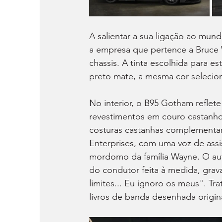
A salientar a sua ligação ao mund
a empresa que pertence a Bruce 
chassis. A tinta escolhida para 
preto mate, a mesma cor selecion
No interior, o B95 Gotham reflet
revestimentos em couro castanho
costuras castanhas complementar
Enterprises, com uma voz de assis
mordomo da família Wayne. O au
do condutor feita à medida, grav
limites... Eu ignoro os meus". Tr
livros de banda desenhada origina