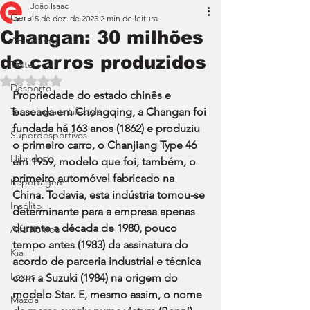
João Isaac
Geral
15 de dez. de 2025
2 min de leitura
Changan: 30 milhões
Ao Volante
de carros produzidos
Teste
Avaliado com NaN de 5 estrelas.
Desporto
Propriedade do estado chinês e 
Tecnologia e Lifestyle
baseada em Chongqing, a Changan foi 
fundada há 163 anos (1862) e produziu 
Superdesportivos
o primeiro carro, o Chanjiang Type 46 
Híbridos
em 1959, modelo que foi, também, o 
primeiro automóvel fabricado na 
Reportagem
China. Todavia, esta indústria tornou-se 
Insólito
determinante para a empresa apenas 
durante a década de 1980, pouco 
Alfa Romeo
tempo antes (1983) da assinatura do 
Kia
acordo de parceria industrial e técnica 
Lexus
com a Suzuki (1984) na origem do 
modelo Star. E, mesmo assim, o nome 
Mazda