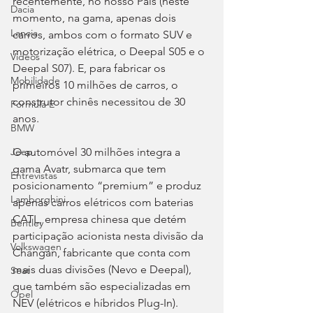
recentemente, no nosso País (neste 
Dacia
momento, na gama, apenas dois 
Lancia
carros, ambos com o formato SUV e 
motorização elétrica, o Deepal S05 e o 
Videos
Deepal S07). E, para fabricar os 
Mobilidade
primeiros 10 milhões de carros, o 
construtor chinês necessitou de 30 
Fórmula E
anos.
BMW
O automóvel 30 milhões integra a 
Jeep
gama Avatr, submarca que tem 
Entrevistas
posicionamento “premium” e produz 
Lamborghini
apenas carros elétricos com baterias 
CATL, empresa chinesa que detém 
Bentley
participação acionista nesta divisão da 
Volkswagen
Changan, fabricante que conta com 
mais duas divisões (Nevo e Deepal), 
Seat
que também são especializadas em 
Opel
NEV (elétricos e híbridos Plug-In). 