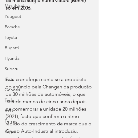
da marca surgiu numa viatura (Benni) 
Mitsubishi
só em 2006.
Peugeot
Porsche
Toyota
Bugatti
Hyundai
Subaru
Esta cronologia conta-se a propósito 
Isuzu
do anúncio pela Changan da produção 
Genesis
de 30 milhões de automóveis, o que 
Tesla
sucede menos de cinco anos depois 
de comemorar a unidade 20 milhões 
BYD
(2021), facto que confirma o ritmo 
Ferrari
rápido do crescimento de marca que o 
Grupo Auto-Industrial introduziu, 
Pagani