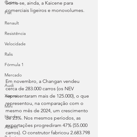
Cupra
Soma-se, ainda, a Kaicene para 
comerciais ligeiros e monovolumes.
Fiat
Renault
Resistência
Velocidade
Ralis
Fórmula 1
Mercado
Em novembro, a Changan vendeu 
Audi
cerca de 283.000 carros (os NEV 
representaram mais de 125.000), o que 
Xiaomi
representou, na comparação com o 
Mini
mesmo mês de 2024, um crescimento 
Honda
de 23%. Nos mesmos períodos, as 
exportações progrediram 47% (55.000 
Abarth
carros). O construtor fabricou 2.683.798 