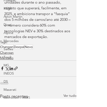
Polestar
unidades durante o ano passado, 
registo que superará, facilmente, em 
KGM
2025, e ambiciona transpor a “fasquia” 
Aston Martin
dos 5 milhões de carros/ano até 2030 – 
Dicas
o número considera 60% com 
tecnologias NEV e 30% destinados aos 
Alpine
mercados de exportação.
Mercedes
Tags:
Changan
Deepal
Nevo
Salões
Changan
Ford
Mercado
MG
INEOS
DS
Maserati
Ver tudo
Posts recentes
Mercedes – AMG
Suzuki