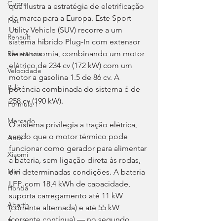
Cupra
que ilustra a estratégia de eletrificação 
da marca para a Europa. Este Sport 
Fiat
Utility Vehicle (SUV) recorre a um 
Renault
sistema híbrido Plug-In com extensor 
de autonomia, combinando um motor 
Resistência
elétrico de 234 cv (172 kW) com um 
Velocidade
motor a gasolina 1.5 de 86 cv. A 
Ralis
potência combinada do sistema é de 
258 cv (190 kW).
Fórmula 1
Mercado
O sistema privilegia a tração elétrica, 
sendo que o motor térmico pode 
Audi
funcionar como gerador para alimentar 
Xiaomi
a bateria, sem ligação direta às rodas, 
Mini
em determinadas condições. A bateria 
LFP, com 18,4 kWh de capacidade, 
Honda
suporta carregamento até 11 kW 
Abarth
(corrente alternada) e até 55 kW 
(corrente contínua) — no segundo 