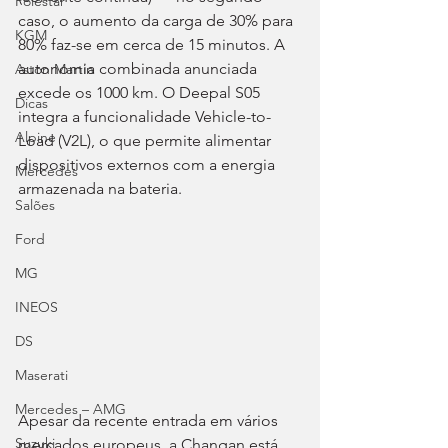
Polestar
caso, o aumento da carga de 30% para 
KGM
80% faz-se em cerca de 15 minutos. A 
autonomia combinada anunciada 
Aston Martin
excede os 1000 km. O Deepal S05 
Dicas
integra a funcionalidade Vehicle-to-
Alpine
Load (V2L), o que permite alimentar 
dispositivos externos com a energia 
Mercedes
armazenada na bateria.
Salões
Ford
MG
INEOS
DS
Maserati
Mercedes – AMG
Apesar da recente entrada em vários 
Suzuki
mercados europeus, a Changan está 