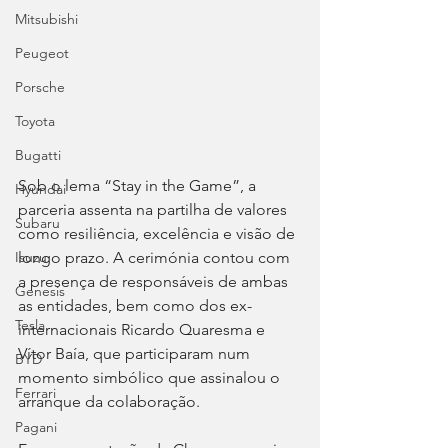
Mitsubishi
Peugeot
Porsche
Toyota
Bugatti
Sob o lema “Stay in the Game”, a 
Hyundai
parceria assenta na partilha de valores 
Subaru
como resiliência, excelência e visão de 
longo prazo. A cerimónia contou com 
Isuzu
a presença de responsáveis de ambas 
Genesis
as entidades, bem como dos ex-
Tesla
internacionais Ricardo Quaresma e 
Vítor Baía, que participaram num 
BYD
momento simbólico que assinalou o 
Ferrari
arranque da colaboração.
Pagani