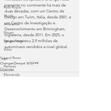
presente no continente há mais de 
Rolls-Royce
duas décadas, com um Centro de 
Skoda
Design em Turim, Itália, desde 2001, e 
um Centro de Investigação e 
Ambiente
Desenvolvimento em Birmingham, 
Nissan
Inglaterra, desde 2011. Em 2025, o 
grupo registou 2,9 milhões de 
Range Rover
automóveis vendidos a nível global.
Volvo
Land Rover
Tags:
Changan
Deepal S05
FPF
Rampas
Changan
Efeméride
Citroën
smart
Zeekr
Ver tudo
Jaguar
Posts recentes