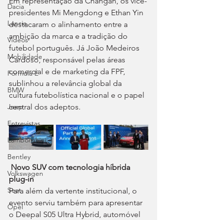
Em representação da Changan, os vice-
Dacia
presidentes Mi Mengdong e Ethan Yin 
Lancia
destacaram o alinhamento entre a 
ambição da marca e a tradição do 
Videos
futebol português. Já João Medeiros 
Mobilidade
Cardoso, responsável pelas áreas 
comercial e de marketing da FPF, 
Fórmula E
sublinhou a relevância global da 
BMW
cultura futebolística nacional e o papel 
central dos adeptos.
Jeep
Entrevistas
Lamborghini
Bentley
Novo SUV com tecnologia híbrida 
Volkswagen
plug-in
Seat
Para além da vertente institucional, o 
evento serviu também para apresentar 
Opel
o Deepal S05 Ultra Hybrid, automóvel 