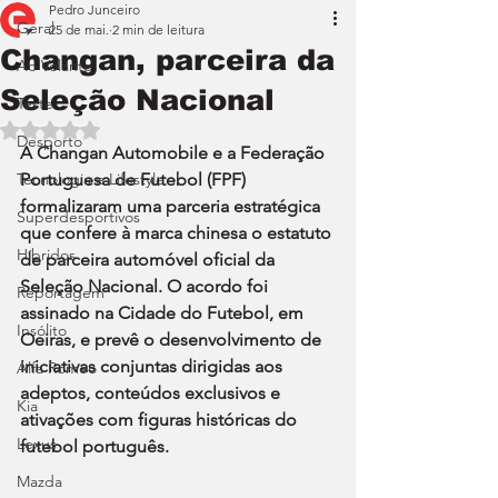
Pedro Junceiro
Geral
25 de mai.
2 min de leitura
Changan, parceira da
Ao Volante
Seleção Nacional
Teste
Avaliado com NaN de 5 estrelas.
Desporto
A Changan Automobile e a Federação 
Tecnologia e Lifestyle
Portuguesa de Futebol (FPF) 
formalizaram uma parceria estratégica 
Superdesportivos
que confere à marca chinesa o estatuto 
Híbridos
de parceira automóvel oficial da 
Seleção Nacional. O acordo foi 
Reportagem
assinado na Cidade do Futebol, em 
Insólito
Oeiras, e prevê o desenvolvimento de 
iniciativas conjuntas dirigidas aos 
Alfa Romeo
adeptos, conteúdos exclusivos e 
Kia
ativações com figuras históricas do 
Lexus
futebol português.
Mazda