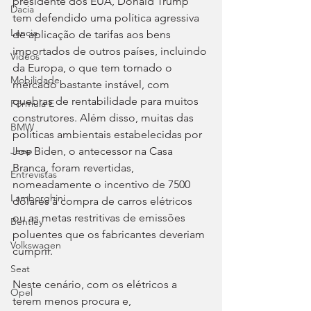
presidente dos EUA, Donald Trump 
Dacia
tem defendido uma política agressiva 
Lancia
de aplicação de tarifas aos bens 
importados de outros países, incluindo 
Videos
da Europa, o que tem tornado o 
Mobilidade
mercado bastante instável, com 
quebras de rentabilidade para muitos 
Fórmula E
construtores. Além disso, muitas das 
BMW
políticas ambientais estabelecidas por 
Joe Biden, o antecessor na Casa 
Jeep
Branca, foram revertidas, 
Entrevistas
nomeadamente o incentivo de 7500 
Lamborghini
dólares à compra de carros elétricos 
ou as metas restritivas de emissões 
Bentley
poluentes que os fabricantes deveriam 
Volkswagen
cumprir.
Seat
Neste cenário, com os elétricos a 
Opel
terem menos procura e, 