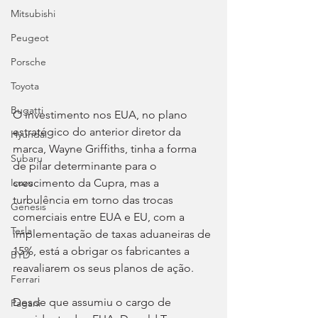
Mitsubishi
Peugeot
Porsche
Toyota
Bugatti
O investimento nos EUA, no plano 
estratégico do anterior diretor da 
Hyundai
marca, Wayne Griffiths, tinha a forma 
Subaru
de pilar determinante para o 
crescimento da Cupra, mas a 
Isuzu
turbulência em torno das trocas 
Genesis
comerciais entre EUA e EU, com a 
Tesla
implementação de taxas aduaneiras de 
15%, está a obrigar os fabricantes a 
BYD
reavaliarem os seus planos de ação.
Ferrari
Desde que assumiu o cargo de 
Pagani