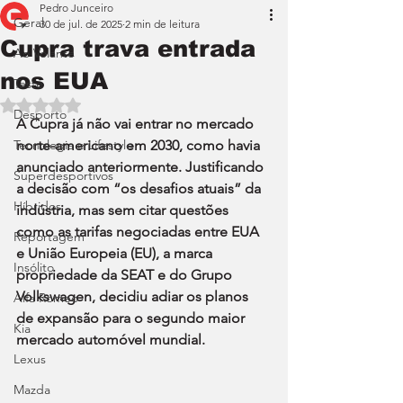
Pedro Junceiro
Geral
30 de jul. de 2025
2 min de leitura
Cupra trava entrada
Ao Volante
nos EUA
Teste
Avaliado com NaN de 5 estrelas.
Desporto
A Cupra já não vai entrar no mercado 
Tecnologia e Lifestyle
norte-americano em 2030, como havia 
anunciado anteriormente. Justificando 
Superdesportivos
a decisão com “os desafios atuais” da 
Híbridos
indústria, mas sem citar questões 
como as tarifas negociadas entre EUA 
Reportagem
e União Europeia (EU), a marca 
Insólito
propriedade da SEAT e do Grupo 
Volkswagen, decidiu adiar os planos 
Alfa Romeo
de expansão para o segundo maior 
Kia
mercado automóvel mundial.
Lexus
Mazda