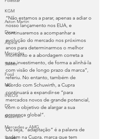
Polestar
KGM
“Não estamos a parar, apenas a adiar o 
Aston Martin
nosso lançamento nos EUA, e 
Dicas
continuaremos a acompanhar a 
evolução do mercado nos próximos 
Alpine
anos para determinarmos o melhor 
Mercedes
momento e a abordagem correta a 
esse investimento, de forma a alinhá-la 
Salões
com visão de longo prazo da marca”, 
Ford
referiu. No entanto, também de 
acordo com Schuwirth, a Cupra 
MG
continuará a expandir-se “para 
INEOS
mercados novos de grande potencial, 
DS
com o objetivo de alargar a sua 
presença global”.
Maserati
Mercedes – AMG
Ou seja, “adaptação” é a palavra de 
ordem na Cupra, marca que tem 
Suzuki