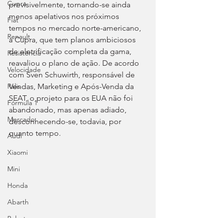
Cupra
previsivelmente, tornando-se ainda 
menos apelativos nos próximos 
Fiat
tempos no mercado norte-americano, 
Renault
a Cupra, que tem planos ambiciosos 
de eletrificação completa da gama, 
Resistência
reavaliou o plano de ação. De acordo 
Velocidade
com Sven Schuwirth, responsável de 
Vendas, Marketing e Após-Venda da 
Ralis
SEAT, o projeto para os EUA não foi 
Fórmula 1
abandonado, mas apenas adiado, 
Mercado
desconhecendo-se, todavia, por 
quanto tempo.
Audi
Xiaomi
Mini
Honda
Abarth