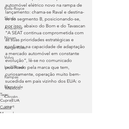
automóvel elétrico novo na rampa de 
Rolls-Royce
lançamento: chama-se Raval e destina-
Skoda
se ao segmento B, posicionando-se, 
por isso, abaixo do Born e do Tavascan 
Ambiente
“A SEAT continua comprometida com 
Nissan
as suas prioridades estratégicas e 
confiante na capacidade de adaptação 
Range Rover
a mercado automóvel em constante 
Volvo
evolução”, lê-se no comunicado 
publicado pela marca que tem, 
Land Rover
curiosamente, operação muito bem-
Rampas
sucedida em país vizinho dos EUA: o 
Efeméride
México.
Tags:
Citroën
Cupra
EUA
smart
Cupra
Mercado
Zeekr
Jaguar