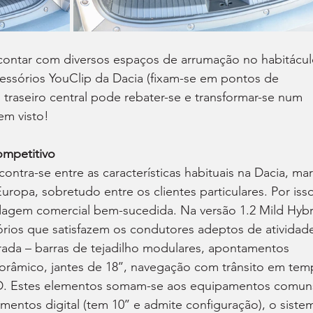
 contar com diversos espaços de arrumação no habitácul
essórios YouClip da Dacia (fixam-se em pontos de 
traseiro central pode rebater-se e transformar-se num 
em visto!
mpetitivo
tra-se entre as características habituais na Dacia, mar
opa, sobretudo entre os clientes particulares. Por isso
dagem comercial bem-sucedida. Na versão 1.2 Mild Hybr
órios que satisfazem os condutores adeptos de atividad
strada – barras de tejadilho modulares, apontamentos 
orâmico, jantes de 18’’, navegação com trânsito em tem
3D. Estes elementos somam-se aos equipamentos comun
entos digital (tem 10’’ e admite configuração), o siste