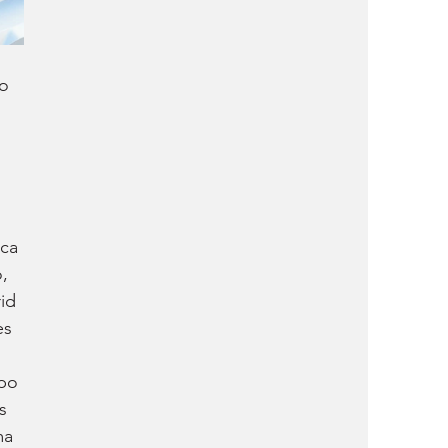
o 
ca 
, 
id 
es 
po 
s 
ma 