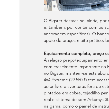
O Bigster destaca-se, ainda, por
e, também, por contar com os ac
ancoragem específicos). O banco 
apoio de braços muito prático: b
Equipamento completo, preço co
A relação preço/equipamento encon
com crescimento importante na Eur
no Bigster, mantém-se esta abor
4x4 Extreme (29.550 €) tem acess
ao ar livre e aventuras fora de e
pintados em cobre, tejadilho pan
real e sistema de som Arkamys 
na gama, como o painel de instrum