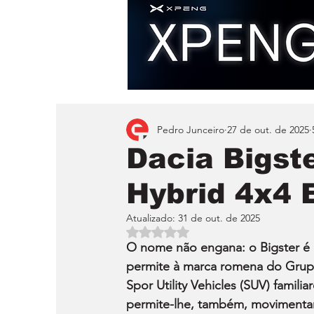
Pedro Junceiro
27 de out. de 2025
Dacia Bigste
Hybrid 4x4 
Atualizado:
31 de out. de 2025
Avaliado com NaN de 5 estrelas.
O nome não engana: o Bigster é o
permite à marca romena do Grupo 
Spor Utility Vehicles (SUV) famili
permite-lhe, também, movimentar