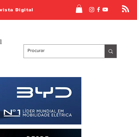
vista Digital
l