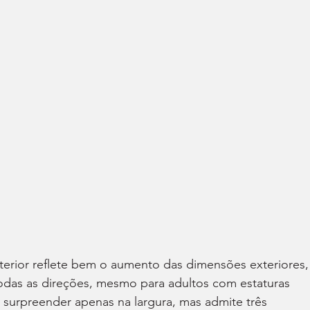
erior reflete bem o aumento das dimensões exteriores,
das as direções, mesmo para adultos com estaturas 
surpreender apenas na largura, mas admite três 