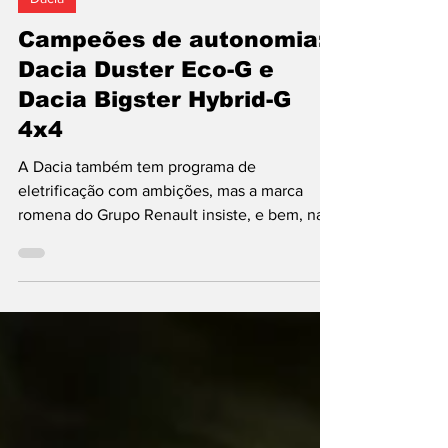
Dacia
Campeões de autonomia:
Dacia Duster Eco-G e
Dacia Bigster Hybrid-G
4x4
A Dacia também tem programa de
eletrificação com ambições, mas a marca
romena do Grupo Renault insiste, e bem, na
exploração de territórios que atraem menos
construtores, como o da mobilidade com
custos controlados e, por isso, mais acessível.
Duster Eco-G e Bigster Hybrid-G,
teoricamente, contam com mecânicas a
gasolina e GPL que permitem conduzir mais
quilómetros por menos dinheiro. Prova dos
nove… O contexto económico-político