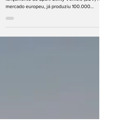
Bigster
A Dacia, apenas um ano depois do
lançamento do Sport Utility Vehicle (SUV) no
mercado europeu, já produziu 100.000
unidades do Bigster na fábrica de Mioveni, na
Roménia. O modelo, recorda-se, posiciona-se
no topo da gama da marca do Grupo Renault
e partilha muitos componentes com o Duster
(quatro automóvel mais vendido em Portugal
no ano passado), incluindo a plataforma. O
Bigster, comparado com o Duster, destaca-se
por oferecer mais espaço no interior e na
bagageira, o que r