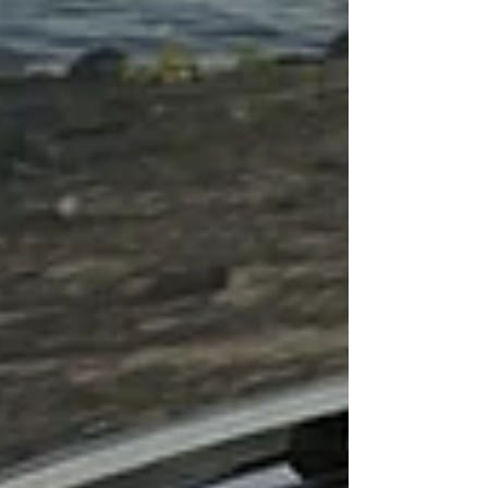
primeira vez em 1985 (Nissan Micra). A marca
romena do Grupo Renault, em 2026, e ainda
com o Bigster, impôs-se, também, na
categoria reservada aos Sport Utility Vehicles
(SUV) compactos e conquistou, igualmente, o
Prémio Tecnologia e Inovação, com a
motorização Hybrid-G 150. No Carro do Ano
de 2026, 92 participante