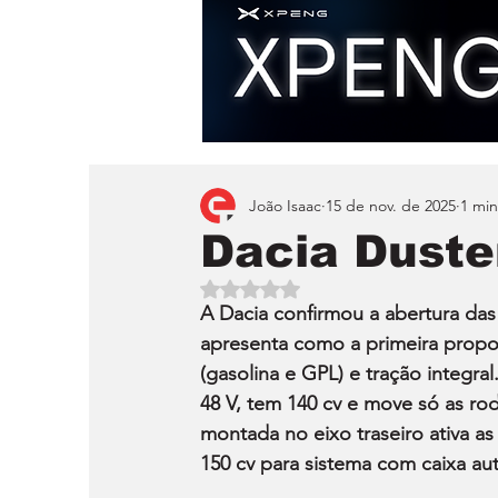
João Isaac
15 de nov. de 2025
1 min
Dacia Duste
Avaliado com NaN de 5 estrelas.
A Dacia confirmou a abertura das
apresenta como a primeira propos
(gasolina e GPL) e tração integr
48 V, tem 140 cv e move só as rod
montada no eixo traseiro ativa a
150 cv para sistema com caixa a