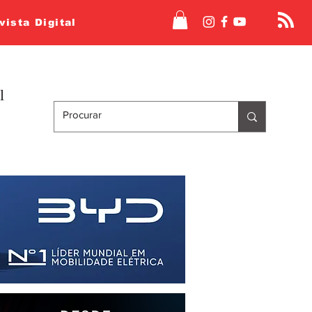
vista Digital
l