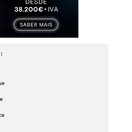
ue 
e 
ca 