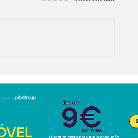
PENG G9L estreia-se
MG parceira d
a Europa com foco no
Portugal
uxo e na inteligência
tificial