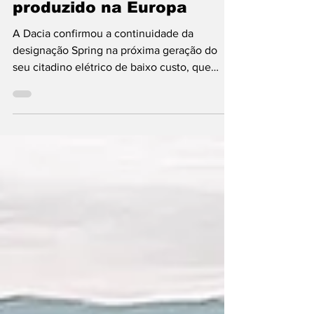
Dacia
Novo Dacia Spring
produzido na Europa
A Dacia confirmou a continuidade da
designação Spring na próxima geração do
seu citadino elétrico de baixo custo, que
passará a ser produzido na Europa, na fábrica
de Novo Mesto, na Eslovénia, unidade onde
já é fabricado o Renault Twingo E-Tech
Elétrico. A marca romena do Grupo Renault
anuncia um automóvel com “design” muito
modernizado e melhorias significativas ao
nível técnico, condição para o reforço da
posição de referência do carro no segmento
de acesso à mobilidade elé