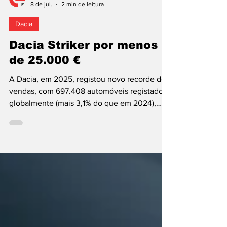
José Caetano
8 de jul.
2 min de leitura
Dacia
Dacia Striker por menos
de 25.000 €
A Dacia, em 2025, registou novo recorde de
vendas, com 697.408 automóveis registados
globalmente (mais 3,1% do que em 2024),
incluindo 601.765 só na Europa (mais 2,9%),
região em que foi a segunda marca mais
bem-sucedida entre os clientes particulares,
com uma quota de mercado de 7,9%. O
fabricante romeno que o Grupo Renault
comprou em 1999 e está a comemorar 60
anos, também é protagonista do programa