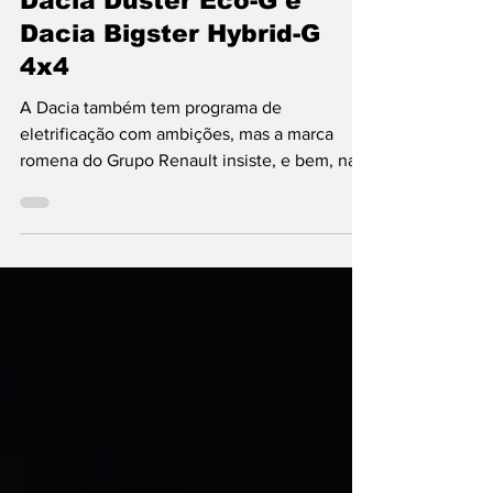
Dacia Duster Eco-G e
Dacia Bigster Hybrid-G
4x4
A Dacia também tem programa de
eletrificação com ambições, mas a marca
romena do Grupo Renault insiste, e bem, na
exploração de territórios que atraem menos
construtores, como o da mobilidade com
custos controlados e, por isso, mais acessível.
Duster Eco-G e Bigster Hybrid-G,
teoricamente, contam com mecânicas a
gasolina e GPL que permitem conduzir mais
quilómetros por menos dinheiro. Prova dos
nove… O contexto económico-político
internacional é de incerteza, como vemos no
so