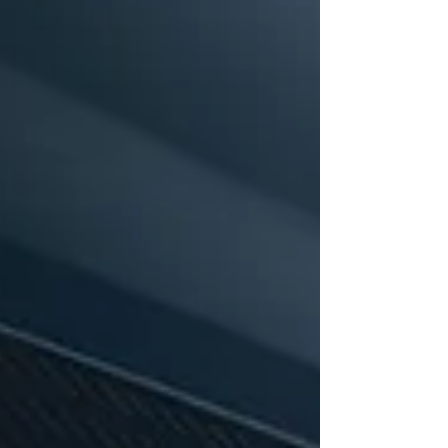
FutuREady apresentado em março. No plano
de ação do consórcio francês, 36 c