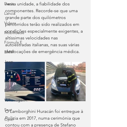
nesta unidade, a fiabilidade dos 
Dacia
componentes. Recorde-se que uma 
Lancia
grande parte dos quilómetros 
Videos
percorridos terão sido realizados em 
condições especialmente exigentes, a 
Mobilidade
altíssimas velocidades nas 
Fórmula E
autoestradas italianas, nas suas várias 
deslocações de emergência médica.
BMW
Jeep
Entrevistas
Lamborghini
Bentley
Volkswagen
Seat
O Lamborghini Huracán foi entregue à 
Polizia em 2017, numa cerimónia que 
Opel
contou com a presença de Stefano 