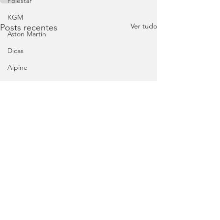
Polestar
KGM
Ver tudo
Posts recentes
Aston Martin
Dicas
Alpine
Mercedes
Salões
Ford
MG
INEOS
DS
Maserati
Mercedes – AMG
Suzuki