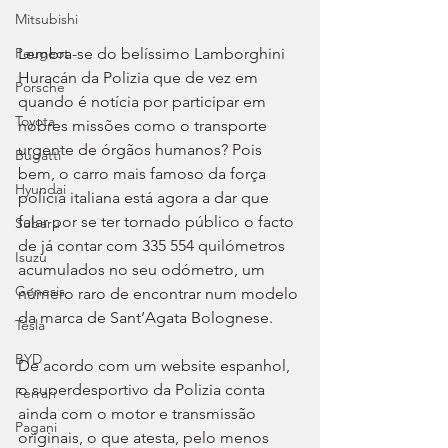
Mitsubishi
Lembra-se do belíssimo Lamborghini 
Peugeot
Huracán da Polizia que de vez em 
Porsche
quando é notícia por participar em 
Toyota
nobres missões como o transporte 
urgente de órgãos humanos? Pois 
Bugatti
bem, o carro mais famoso da força 
Hyundai
polícia italiana está agora a dar que 
falar por se ter tornado público o facto 
Subaru
de já contar com 335 554 quilómetros 
Isuzu
acumulados no seu odómetro, um 
Genesis
número raro de encontrar num modelo 
da marca de Sant’Agata Bolognese.
Tesla
BYD
De acordo com um website espanhol, 
o superdesportivo da Polizia conta 
Ferrari
ainda com o motor e transmissão 
Pagani
originais, o que atesta, pelo menos 