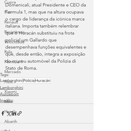
Cupra
Domenicali, atual Presidente e CEO da 
Formula 1, mas que na altura ocupava 
Fiat
o cargo de liderança da icónica marca 
Renault
italiana. Importa também relembrar 
Resistência
que o Huracán substituiu na frota 
policial um Gallardo que 
Velocidade
desempenhava funções equivalentes e 
Ralis
que, desde então, integra a exposição 
do museu automóvel da Polizia di 
Fórmula 1
Stato de Roma.
Mercado
Tags:
Lamborghini
Policia
Huracán
Audi
Lamborghini
Xiaomi
Autosport
Insólito
Mini
Honda
Abarth