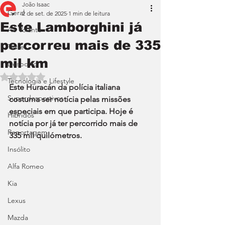
João Isaac
Geral
2 de set. de 2025
1 min de leitura
Este Lamborghini já
Ao Volante
percorreu mais de 335
Teste
mil km
Desporto
Avaliado com NaN de 5 estrelas.
Tecnologia e Lifestyle
Este Huracán da polícia italiana 
Superdesportivos
costuma ser notícia pelas missões 
especiais em que participa. Hoje é 
Híbridos
notícia por já ter percorrido mais de 
Reportagem
335 mil quilómetros.
Insólito
Alfa Romeo
Kia
Lexus
Mazda