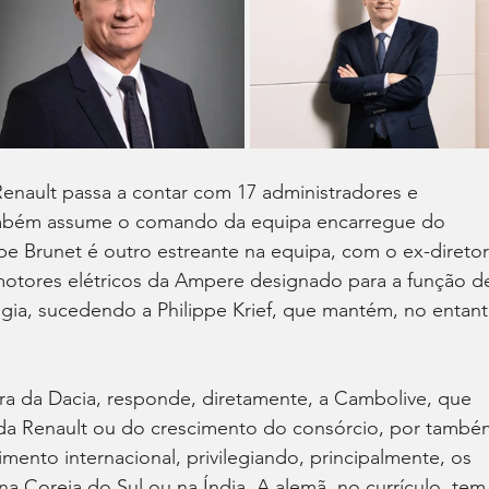
enault passa a contar com 17 administradores e 
ambém assume o comando da equipa encarregue do 
pe Brunet é outro estreante na equipa, com o ex-diretor
otores elétricos da Ampere designado para a função d
ia, sucedendo a Philippe Krief, que mantém, no entant
ora da Dacia, responde, diretamente, a Cambolive, que 
a Renault ou do crescimento do consórcio, por també
imento internacional, privilegiando, principalmente, os 
na Coreia do Sul ou na Índia. A alemã, no currículo, tem,