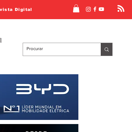
vista Digital
l