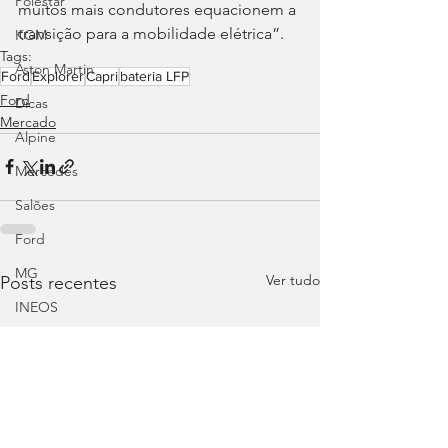
Polestar
muitos mais condutores equacionem a 
transição para a mobilidade elétrica”.
KGM
Tags:
Aston Martin
Ford
Explorer
Capri
bateria LFP
Ford
Dicas
Mercado
Alpine
Mercedes
Salões
Ford
MG
Ver tudo
Posts recentes
INEOS
DS
Maserati
Mercedes – AMG
Suzuki