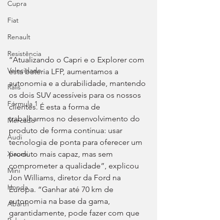
Cupra
Fiat
Renault
Resistência
“Atualizando o Capri e o Explorer com 
Velocidade
esta bateria LFP, aumentamos a 
autonomia e a durabilidade, mantendo 
Ralis
os dois SUV acessíveis para os nossos 
Fórmula 1
clientes. É esta a forma de 
trabalharmos no desenvolvimento do 
Mercado
produto de forma contínua: usar 
Audi
tecnologia de ponta para oferecer um 
produto mais capaz, mas sem 
Xiaomi
comprometer a qualidade”, explicou 
Mini
Jon Williams, diretor da Ford na 
Honda
Europa. “Ganhar até 70 km de 
autonomia na base da gama, 
Abarth
garantidamente, pode fazer com que 