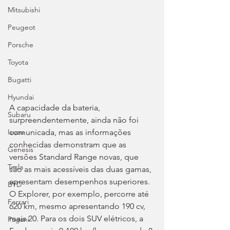
Mitsubishi
Peugeot
Porsche
Toyota
Bugatti
Hyundai
A capacidade da bateria, 
Subaru
surpreendentemente, ainda não foi 
comunicada, mas as informações 
Isuzu
conhecidas demonstram que as 
Genesis
versões Standard Range novas, que 
Tesla
são as mais acessíveis das duas gamas, 
apresentam desempenhos superiores. 
BYD
O Explorer, por exemplo, percorre até 
Ferrari
620 km, mesmo apresentando 190 cv, 
mais 20. Para os dois SUV elétricos, a 
Pagani