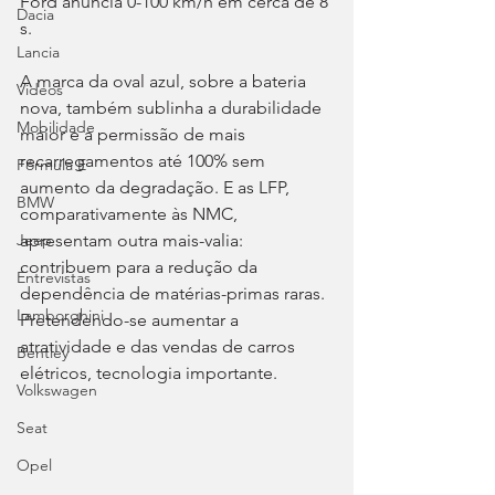
Ford anuncia 0-100 km/h em cerca de 8 
Dacia
s.
Lancia
A marca da oval azul, sobre a bateria 
Videos
nova, também sublinha a durabilidade 
Mobilidade
maior e a permissão de mais 
recarregamentos até 100% sem 
Fórmula E
aumento da degradação. E as LFP, 
BMW
comparativamente às NMC, 
apresentam outra mais-valia: 
Jeep
contribuem para a redução da 
Entrevistas
dependência de matérias-primas raras. 
Lamborghini
Pretendendo-se aumentar a 
atratividade e das vendas de carros 
Bentley
elétricos, tecnologia importante.
Volkswagen
Seat
Opel