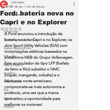
João Isaac
Geral
31 de jan.
1 min de leitura
Ford: bateria nova no
Ao Volante
Capri e no Explorer
Teste
Avaliado com NaN de 5 estrelas.
Desporto
A Ford anunciou a introdução de 
Tecnologia e Lifestyle
bateria nova no Capri e no Explorer, os 
dois Sport Utility Vehicles (SUV) com 
Superdesportivos
motorizações elétricas baseados na 
Híbridos
plataforma MEB do Grupo Volkswagen. 
Este acumulador do tipo LFP (fosfato 
Reportagem
de ferro e lítio) substitui o NMC 
Insólito
(níquel, manganês, cobalto) e o 
fabricante norte-americano 
Alfa Romeo
compromete-se mais autonomia e 
Kia
potência, uma vez que a marca 
Lexus
aproveitou a oportunidade para 
melhorar os motores!
Mazda