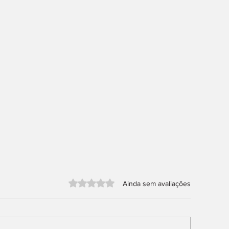
Avaliado com 0 de 5 estrelas.
Ainda sem avaliações