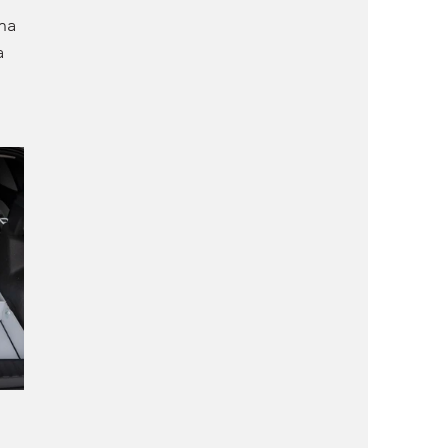
na 
a 