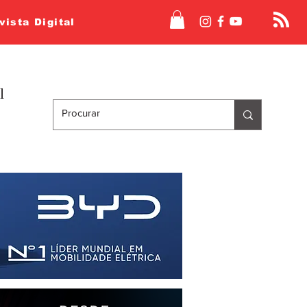
vista Digital
l