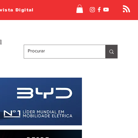
vista Digital
l