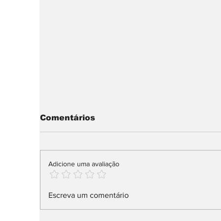
Comentários
Adicione uma avaliação
McMurtry Spéirling
X
Escreva um comentário
PURE: só 100 unidades
n
l