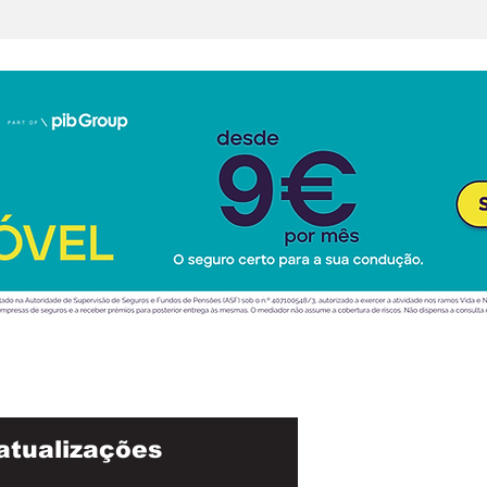
tificial
atualizações