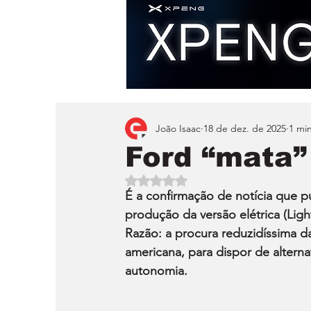
João Isaac
18 de dez. de 2025
1 min
Ford “mata”
Avaliado com NaN de 5 estrelas.
É a confirmação de notícia que p
produção da versão elétrica (Lig
Razão: a procura reduzidíssima 
americana, para dispor de altern
autonomia.