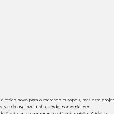
elétrico novo para o mercado europeu, mas este projet
rca da oval azul tinha, ainda, comercial em 
o Norte, mas o programa está sob revisão. A ideia é 