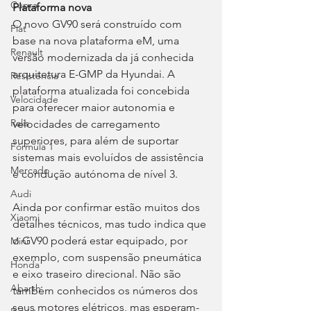
Cupra
Plataforma nova
O novo GV90 será construído com 
Fiat
base na nova plataforma eM, uma 
Renault
versão modernizada da já conhecida 
arquitetura E-GMP da Hyundai. A 
Resistência
plataforma atualizada foi concebida 
Velocidade
para oferecer maior autonomia e 
Ralis
velocidades de carregamento 
superiores, para além de suportar 
Fórmula 1
sistemas mais evoluídos de assistência 
Mercado
e condução autónoma de nível 3.
Audi
Ainda por confirmar estão muitos dos 
Xiaomi
detalhes técnicos, mas tudo indica que 
o GV90 poderá estar equipado, por 
Mini
exemplo, com suspensão pneumática 
Honda
e eixo traseiro direcional. Não são 
Abarth
também conhecidos os números dos 
seus motores elétricos, mas esperam-