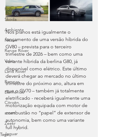
Rolls-Royce
Skoda
Ambiente
Nos planos está igualmente o 
lançamento de uma versão híbrida do 
Nissan
GV80 – prevista para o terceiro 
Range Rover
trimestre de 2026 – bem como uma 
Volvo
variante híbrida da berlina G80, já 
disponível como elétrico. Este último 
Land Rover
deverá chegar ao mercado no último 
Rampas
trimestre do próximo ano, altura em 
que o GV70 – também já totalmente 
Efeméride
eletrificado - receberá igualmente uma 
Citroën
motorização equipada com motor de 
combustão no “papel” de extensor de 
smart
autonomia, bem como uma variante 
Zeekr
full hybrid.
Jaguar
Tags: