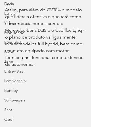
Dacia
Assim, para além do GV90 – o modelo 
Lancia
que lidera a ofensiva e que terá como 
Videos
concorrência nomes como o 
Mercedes-Benz EQS e o Cadillac Lyriq - 
Mobilidade
o plano de produto vai igualmente 
Fórmula E
incluir modelos full hybrid, bem como 
um outro equipado com motor 
BMW
térmico para funcionar como extensor 
Jeep
de autonomia.
Entrevistas
Lamborghini
Bentley
Volkswagen
Seat
Opel