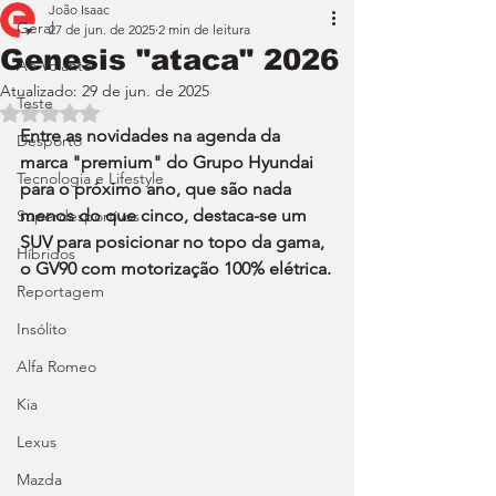
João Isaac
Geral
27 de jun. de 2025
2 min de leitura
Genesis "ataca" 2026
Ao Volante
Atualizado:
29 de jun. de 2025
Teste
Avaliado com NaN de 5 estrelas.
Entre as novidades na agenda da 
Desporto
marca "premium" do Grupo Hyundai 
Tecnologia e Lifestyle
para o próximo ano, que são nada 
menos do que cinco, destaca-se um 
Superdesportivos
SUV para posicionar no topo da gama, 
Híbridos
o GV90 com motorização 100% elétrica.
Reportagem
Insólito
Alfa Romeo
Kia
Lexus
Mazda