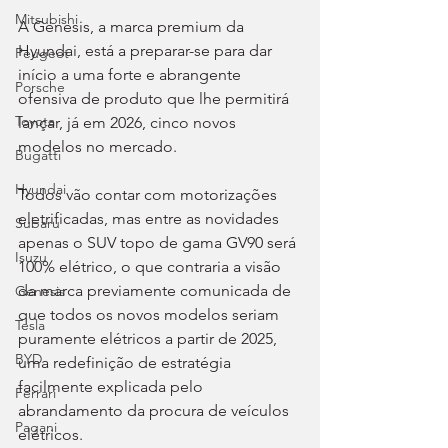
Mitsubishi
A Genesis, a marca premium da 
Hyundai, está a preparar-se para dar 
Peugeot
início a uma forte e abrangente 
Porsche
ofensiva de produto que lhe permitirá 
Toyota
lançar, já em 2026, cinco novos 
modelos no mercado.
Bugatti
Hyundai
Todos vão contar com motorizações 
eletrificadas, mas entre as novidades 
Subaru
apenas o SUV topo de gama GV90 será 
Isuzu
100% elétrico, o que contraria a visão 
da marca previamente comunicada de 
Genesis
que todos os novos modelos seriam 
Tesla
puramente elétricos a partir de 2025, 
BYD
uma redefinição de estratégia 
facilmente explicada pelo 
Ferrari
abrandamento da procura de veículos 
Pagani
elétricos.