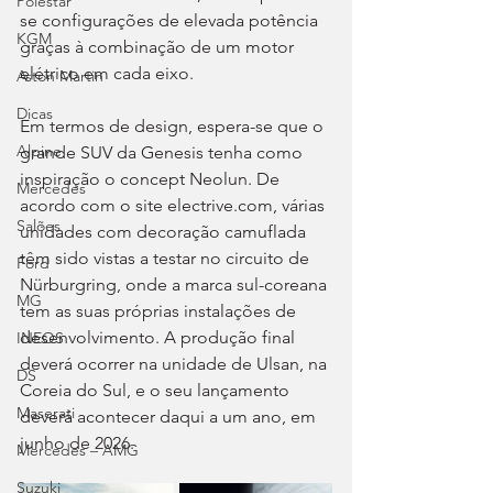
Polestar
se configurações de elevada potência 
KGM
graças à combinação de um motor 
elétrico em cada eixo.
Aston Martin
Dicas
Em termos de design, espera-se que o 
Alpine
grande SUV da Genesis tenha como 
inspiração o concept Neolun. De 
Mercedes
acordo com o site 
electrive.com
, várias 
Salões
unidades com decoração camuflada 
têm sido vistas a testar no circuito de 
Ford
Nürburgring, onde a marca sul-coreana 
MG
tem as suas próprias instalações de 
desenvolvimento. A produção final 
INEOS
deverá ocorrer na unidade de Ulsan, na 
DS
Coreia do Sul, e o seu lançamento 
Maserati
deverá acontecer daqui a um ano, em 
junho de 2026.
Mercedes – AMG
Suzuki