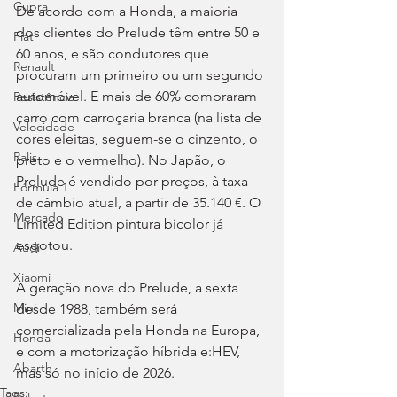
Cupra
De acordo com a Honda, a maioria 
dos clientes do Prelude têm entre 50 e 
Fiat
60 anos, e são condutores que 
Renault
procuram um primeiro ou um segundo 
automóvel. E mais de 60% compraram 
Resistência
carro com carroçaria branca (na lista de 
Velocidade
cores eleitas, seguem-se o cinzento, o 
Ralis
preto e o vermelho). No Japão, o 
Prelude é vendido por preços, à taxa 
Fórmula 1
de câmbio atual, a partir de 35.140 €. O 
Mercado
Limited Edition pintura bicolor já 
esgotou.
Audi
Xiaomi
A geração nova do Prelude, a sexta 
Mini
desde 1988, também será 
comercializada pela Honda na Europa, 
Honda
e com a motorização híbrida e:HEV, 
Abarth
mas só no início de 2026.
Tags: