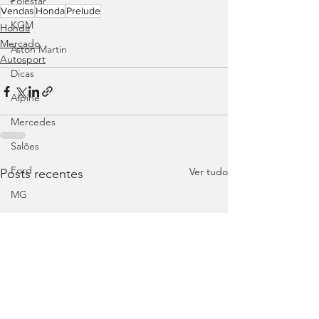
Polestar
Vendas
Honda
Prelude
KGM
Honda
Mercado
Aston Martin
Autosport
Dicas
Alpine
Mercedes
Salões
Ford
Ver tudo
Posts recentes
MG
INEOS
DS
Maserati
Mercedes – AMG
Suzuki