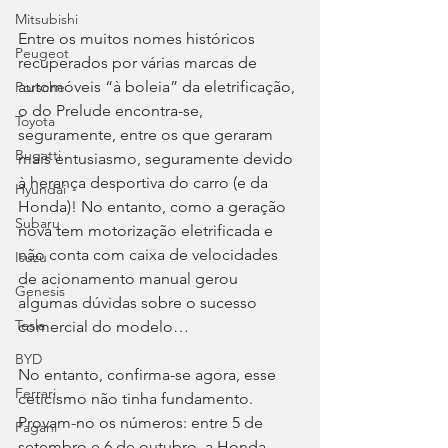
Mitsubishi
Entre os muitos nomes históricos 
Peugeot
recuperados por várias marcas de 
automóveis “à boleia” da eletrificação, 
Porsche
o do Prelude encontra-se, 
Toyota
seguramente, entre os que geraram 
Bugatti
mais entusiasmo, seguramente devido 
à herança desportiva do carro (e da 
Hyundai
Honda)! No entanto, como a geração 
Subaru
nova tem motorização eletrificada e 
não conta com caixa de velocidades 
Isuzu
de acionamento manual gerou 
Genesis
algumas dúvidas sobre o sucesso 
Tesla
comercial do modelo…
BYD
No entanto, confirma-se agora, esse 
Ferrari
ceticismo não tinha fundamento. 
Provam-no os números: entre 5 de 
Pagani
setembro e 6 de outubro, a Honda 