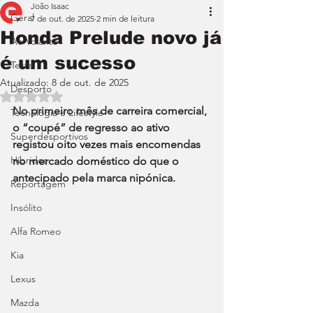
João Isaac
Geral
7 de out. de 2025
2 min de leitura
Honda Prelude novo já
Ao Volante
é um sucesso
Teste
Atualizado:
8 de out. de 2025
Desporto
Avaliado com NaN de 5 estrelas.
No primeiro mês de carreira comercial, 
Tecnologia e Lifestyle
o “coupé” de regresso ao ativo 
Superdesportivos
registou oito vezes mais encomendas 
Híbridos
no mercado doméstico do que o 
antecipado pela marca nipónica.
Reportagem
Insólito
Alfa Romeo
Kia
Lexus
Mazda