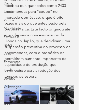
Dacia
recebeu qualquer coisa como 2400 
encomendas para “coupé” no 
Lancia
mercado doméstico, o que é oito 
Videos
vezes mais do que antecipado pela 
Mobilidade
própria marca. Este facto originou até 
ação de vários concessionários da 
Fórmula E
Honda no Japão, que decidiram uma 
BMW
suspensão preventiva do processo de 
encomendas, com o propósito de 
Jeep
permitirem aumento importante da 
Entrevistas
capacidade de produção que 
Lamborghini
contribuísse para a redução dos 
tempos de espera.
Bentley
Volkswagen
Seat
Opel