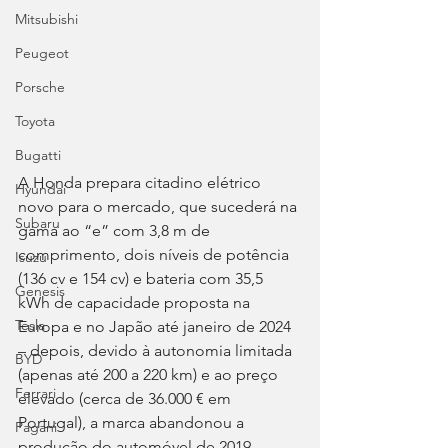
Mitsubishi
Peugeot
Porsche
Toyota
Bugatti
A Honda prepara citadino elétrico 
Hyundai
novo para o mercado, que sucederá na 
Subaru
gama ao “e” com 3,8 m de 
comprimento, dois níveis de potência 
Isuzu
(136 cv e 154 cv) e bateria com 35,5 
Genesis
kWh de capacidade proposta na 
Tesla
Europa e no Japão até janeiro de 2024 
– depois, devido à autonomia limitada 
BYD
(apenas até 200 a 220 km) e ao preço 
Ferrari
elevado (cerca de 36.000 € em 
Portugal), a marca abandonou a 
Pagani
produção do automóvel de 2019.