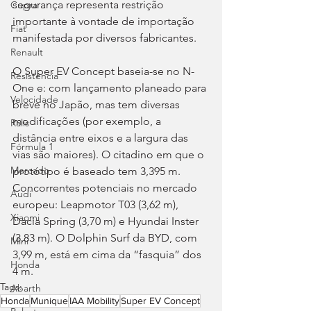
segurança representa restrição 
Cupra
importante à vontade de importação 
Fiat
manifestada por diversos fabricantes.
Renault
O Super EV Concept baseia-se no N-
Resistência
One e: com lançamento planeado para 
Velocidade
breve no Japão, mas tem diversas 
modificações (por exemplo, a 
Ralis
distância entre eixos e a largura das 
Fórmula 1
vias são maiores). O citadino em que o 
Mercado
protótipo é baseado tem 3,395 m. 
Concorrentes potenciais no mercado 
Audi
europeu: Leapmotor T03 (3,62 m), 
Xiaomi
Dacia Spring (3,70 m) e Hyundai Inster 
(3,83 m). O Dolphin Surf da BYD, com 
Mini
3,99 m, está em cima da “fasquia” dos 
Honda
4 m.
Tags:
Abarth
Honda
Munique
IAA Mobility
Super EV Concept