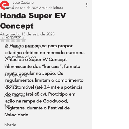
José Caetano
Geral
7 de set. de 2025
2 min de leitura
Honda Super EV
Ao Volante
Concept
Teste
Atualizado:
13 de set. de 2025
Desporto
Avaliado com NaN de 5 estrelas.
A Honda prepara-se para propor 
Tecnologia e Lifestyle
citadino elétrico no mercado europeu. 
Superdesportivos
Antecipa-o Super EV Concept 
Híbridos
reminiscente dos “kei cars”, formato 
muito popular no Japão. Os 
Reportagem
regulamentos limitam o comprimento 
Insólito
do automóvel (até 3,4 m) e a potência 
do motor (até 68 cv). Protótipo em 
Alfa Romeo
ação na rampa de Goodwood, 
Kia
Inglaterra, durante o Festival de 
Velocidade.
Lexus
Mazda