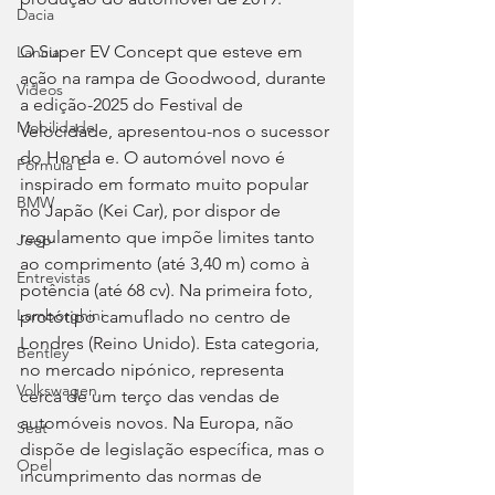
Dacia
O Super EV Concept que esteve em 
Lancia
ação na rampa de Goodwood, durante 
Videos
a edição-2025 do Festival de 
Mobilidade
Velocidade, apresentou-nos o sucessor 
do Honda e. O automóvel novo é 
Fórmula E
inspirado em formato muito popular 
BMW
no Japão (Kei Car), por dispor de 
regulamento que impõe limites tanto 
Jeep
ao comprimento (até 3,40 m) como à 
Entrevistas
potência (até 68 cv). Na primeira foto, 
Lamborghini
protótipo camuflado no centro de 
Londres (Reino Unido). Esta categoria, 
Bentley
no mercado nipónico, representa 
Volkswagen
cerca de um terço das vendas de 
automóveis novos. Na Europa, não 
Seat
dispõe de legislação específica, mas o 
Opel
incumprimento das normas de 