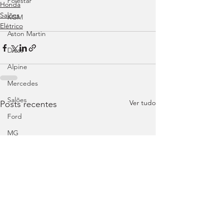
Polestar
Honda
Salões
KGM
Elétrico
Aston Martin
Dicas
Alpine
Mercedes
Salões
Ver tudo
Posts recentes
Ford
MG
INEOS
DS
Maserati
Mercedes – AMG
Suzuki