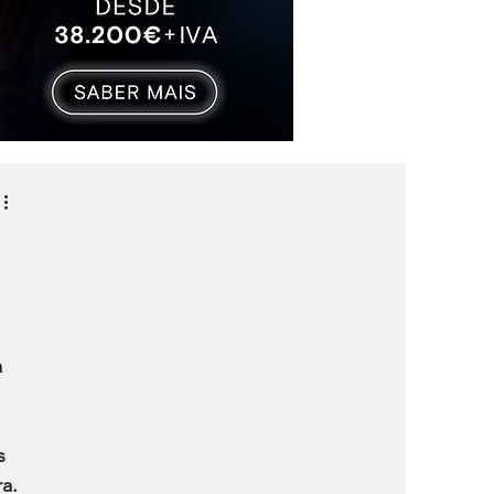
 
s 
a.