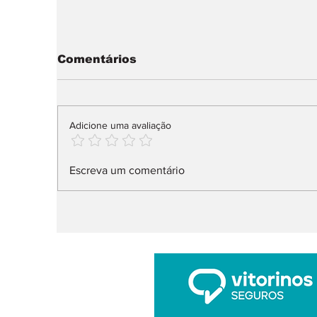
Comentários
Adicione uma avaliação
Mobilidade elétrica:
S
Escreva um comentário
autonomia, custo e
F
risco travam compra