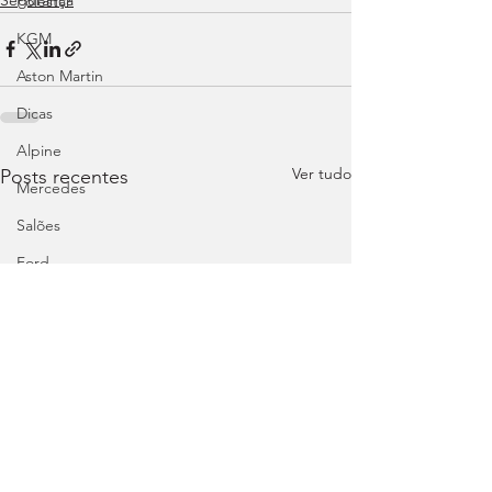
Polestar
KGM
Aston Martin
Dicas
Alpine
Ver tudo
Posts recentes
Mercedes
Salões
Ford
MG
INEOS
DS
Maserati
Mercedes – AMG
Suzuki