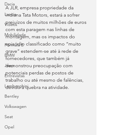
Dacia
A JLR, empresa propriedade da 
Lancia
indiana Tata Motors, estará a sofrer 
prejuízos de muitos milhões de euros 
Videos
com esta paragem nas linhas de 
Mobilidade
montagem, mas os impactos do 
episódio classificado como “muito 
Fórmula E
grave” estendem-se até à rede de 
BMW
fornecedores, que também já 
demonstrou preocupação com 
Jeep
potenciais perdas de postos de 
Entrevistas
trabalho ou até mesmo de falências, 
Lamborghini
devido à quebra na atividade.
Bentley
Volkswagen
Seat
Opel