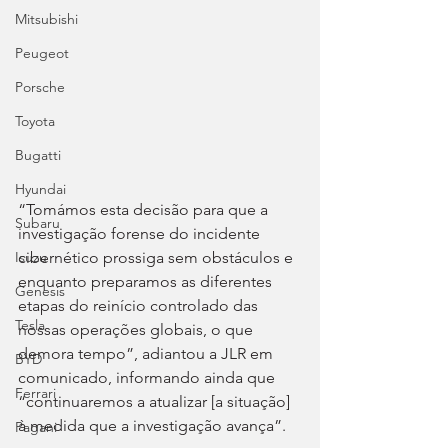
Mitsubishi
Peugeot
Porsche
Toyota
Bugatti
Hyundai
“Tomámos esta decisão para que a 
Subaru
investigação forense do incidente 
cibernético prossiga sem obstáculos e 
Isuzu
enquanto preparamos as diferentes 
Genesis
etapas do reinício controlado das 
Tesla
nossas operações globais, o que 
demora tempo”, adiantou a JLR em 
BYD
comunicado, informando ainda que 
Ferrari
“continuaremos a atualizar [a situação] 
à medida que a investigação avança”.
Pagani