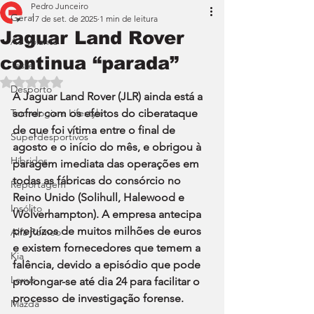
Pedro Junceiro
Geral
17 de set. de 2025
1 min de leitura
Jaguar Land Rover
Ao Volante
continua “parada”
Teste
Avaliado com NaN de 5 estrelas.
Desporto
A Jaguar Land Rover (JLR) ainda está a 
Tecnologia e Lifestyle
sofrer com os efeitos do ciberataque 
de que foi vítima entre o final de 
Superdesportivos
agosto e o início do mês, e obrigou à 
Híbridos
paragem imediata das operações em 
todas as fábricas do consórcio no 
Reportagem
Reino Unido (Solihull, Halewood e 
Insólito
Wolverhampton). A empresa antecipa 
prejuízos de muitos milhões de euros 
Alfa Romeo
e existem fornecedores que temem a 
Kia
falência, devido a episódio que pode 
Lexus
prolongar-se até dia 24 para facilitar o 
processo de investigação forense.
Mazda