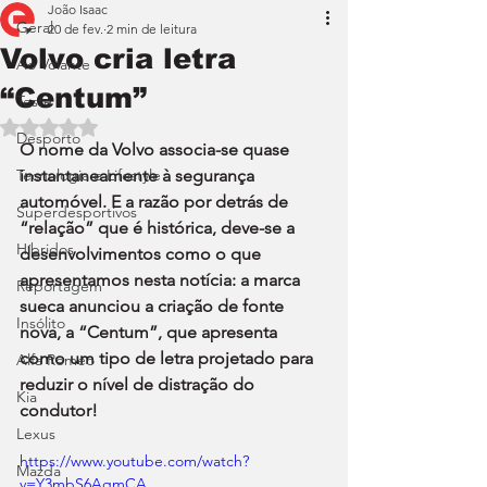
João Isaac
Geral
20 de fev.
2 min de leitura
Volvo cria letra
Ao Volante
“Centum”
Teste
Avaliado com NaN de 5 estrelas.
Desporto
O nome da Volvo associa-se quase 
Tecnologia e Lifestyle
instantaneamente à segurança 
automóvel. E a razão por detrás de 
Superdesportivos
“relação” que é histórica, deve-se a 
Híbridos
desenvolvimentos como o que 
apresentamos nesta notícia: a marca 
Reportagem
sueca anunciou a criação de fonte 
Insólito
nova, a “Centum”, que apresenta 
como um tipo de letra projetado para 
Alfa Romeo
reduzir o nível de distração do 
Kia
condutor!
Lexus
https://www.youtube.com/watch?
Mazda
v=Y3mbS6AqmCA