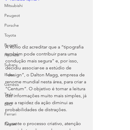
Mitsubishi
Peugeot
Porsche
Toyota
Bugatti
A Volvo diz acreditar que a “tipografia 
também pode contribuir para uma 
Hyundai
condução mais segura” e, por isso, 
Subaru
decidiu associar-se a estúdio de 
“design”, o Dalton Magg, empresa de 
Isuzu
renome mundial nesta área, para criar a 
Genesis
“Centum”. O objetivo é tornar a leitura 
Tesla
das informações muito mais simples, já 
que a rapidez da ação diminui as 
BYD
probabilidades de distrações.
Ferrari
Durante o processo criativo, atenção 
Pagani