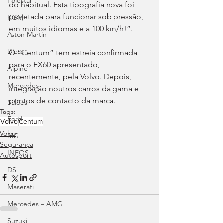
Polestar
do habitual. Esta tipografia nova foi 
projetada para funcionar sob pressão, 
KGM
em muitos idiomas e a 100 km/h!”.
Aston Martin
Dicas
O “Centum” tem estreia confirmada 
para o EX60 apresentado, 
Alpine
recentemente, pela Volvo. Depois, 
Mercedes
integração noutros carros da gama e 
pontos de contacto da marca.
Salões
Tags:
Ford
Volvo
Centum
Volvo
MG
Segurança
INEOS
Autosport
DS
Maserati
Mercedes – AMG
Suzuki