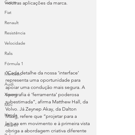
Cupra
noutras aplicações da marca.
Fiat
Renault
Resistência
Velocidade
Ralis
Fórmula 1
“Cada detalhe da nossa ‘interface’ 
Mercado
representa uma oportunidade para 
Audi
apoiar uma condução mais segura. A 
tipografia é ‘ferramenta’ poderosa 
Xiaomi
subestimada”, afirma Matthew Hall, da 
Mini
Volvo. Já Zeynep Akay, da Dalton 
Honda
Maag, refere que “projetar para a 
leitura em movimento e à primeira vista 
Abarth
obriga a abordagem criativa diferente 