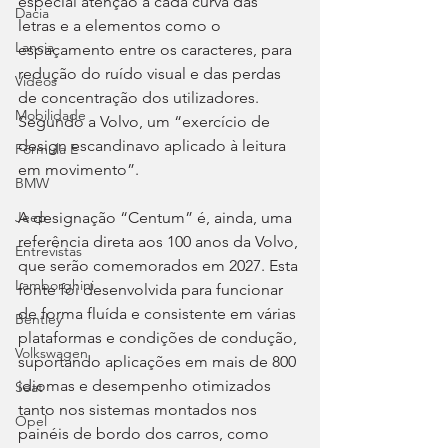
especial atenção a cada curva das 
Dacia
letras e a elementos como o 
Lancia
espaçamento entre os caracteres, para 
redução do ruído visual e das perdas 
Videos
de concentração dos utilizadores. 
Mobilidade
Segundo a Volvo, um “exercício de 
design escandinavo aplicado à leitura 
Fórmula E
em movimento”.
BMW
A designação “Centum” é, ainda, uma 
Jeep
referência direta aos 100 anos da Volvo, 
Entrevistas
que serão comemorados em 2027. Esta 
Lamborghini
fonte foi desenvolvida para funcionar 
de forma fluída e consistente em várias 
Bentley
plataformas e condições de condução, 
Volkswagen
suportando aplicações em mais de 800 
idiomas e desempenho otimizados 
Seat
tanto nos sistemas montados nos 
Opel
painéis de bordo dos carros, como 