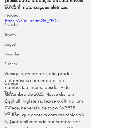
pressupõe a produção de automóveis 
Mitsubishi
só com motorizações elétricas.
Peugeot
https://youtu.be/mv25t_ZPO7I
Porsche
Toyota
Bugatti
Hyundai
Subaru
A Jaguar, recorda-se, não produz 
Isuzu
automóveis com motores de 
Genesis
combustão interna desde 19 de 
Tesla
dezembro de 2025. Nesse dia, em 
Solihull, Inglaterra, fez-se o último, um 
BYD
F-Pace, na versão de topo SVR 575 
Ferrari
Edition, que contava com mecânica V8 
5.0 sobrealimentada por compressor. 
Pagani