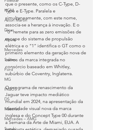
Polestar
que o presente, como os C-Type, D-
KGM
Type e E-Type. Paralela e 
simultaneamente, com este nome, 
Aston Martin
associa-se a herança à inovação. E o 
Dicas
“0” remete para as zero emissões de 
escape do sistema de propulsão 
Alpine
elétrica e o “1” identifica o GT como o 
Mercedes
primeiro elemento da geração nova de 
Salões
carros da marca integrada no 
consórcio baseado em Whitley, 
Ford
subúrbio de Coventry, Inglaterra.
MG
O programa de renascimento da 
INEOS
Jaguar teve impacto mediático 
DS
mundial em 2024, na apresentação da 
identidade visual nova da marca 
Maserati
inglesa e do Concept Type 00 durante 
Mercedes – AMG
a Semana da Arte de Miami, EUA. A 
Suzuki
proposta estética, demasiado ousada 