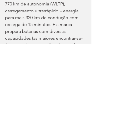
770 km de autonomia (WLTP), 
carregamento ultrarrápido – energia 
para mais 320 km de condução com 
recarga de 15 minutos. E a marca 
prepara baterias com diversas 
capacidades (as maiores encontrar-se-
ão montadas nas versões de topo).
Comercialmente, o GT novo contará 
com posicionamento “premium”, mas 
diz-se que haverá versão com preço 
inferior a 100.000 €, o que não 
acontece no Porsche Taycan (na base 
da gama do automóvel da marca 
alemã, tração traseira e 408 cv, ativando 
a função de Overboost do programa 
Launch Control – 0-100 km/h em 4,8 s e 
até 592 km de autonomia). O Type 01 
estreia a identidade nova da Jaguar, 