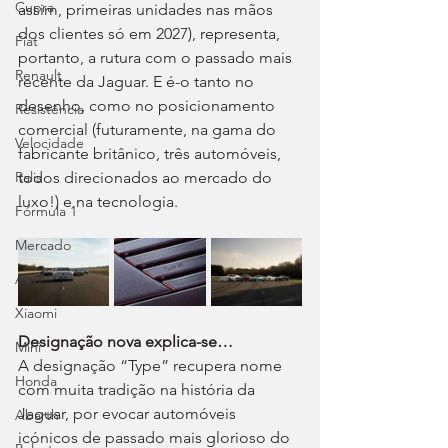
Cupra
assim, primeiras unidades nas mãos 
dos clientes só em 2027), representa, 
Fiat
portanto, a rutura com o passado mais 
Renault
recente da Jaguar. E é-o tanto no 
desenho, como no posicionamento 
Resistência
comercial (futuramente, na gama do 
Velocidade
fabricante britânico, três automóveis, 
todos direcionados ao mercado do 
Ralis
luxo!) e na tecnologia.
Fórmula 1
Mercado
Audi
Xiaomi
Designação nova explica-se…
Mini
A designação “Type” recupera nome 
Honda
com muita tradição na história da 
Jaguar, por evocar automóveis 
Abarth
icónicos de passado mais glorioso do 