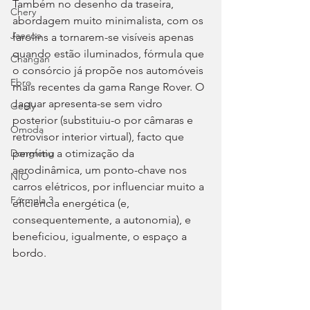
Também no desenho da traseira, 
Chery
abordagem muito minimalista, com os 
Jaecoo
farolins a tornarem-se visíveis apenas 
quando estão iluminados, fórmula que 
Changan
o consórcio já propõe nos automóveis 
Ebro
mais recentes da gama Range Rover. O 
Jaguar apresenta-se sem vidro 
Geely
posterior (substituiu-o por câmaras e 
Omoda
retrovisor interior virtual), facto que 
permitiu a otimização da 
Dongfeng
aerodinâmica, um ponto-chave nos 
NIO
carros elétricos, por influenciar muito a 
Fórmula 3
eficiência energética (e, 
consequentemente, a autonomia), e 
beneficiou, igualmente, o espaço a 
bordo.