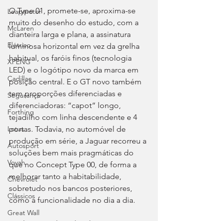
O Type 01, promete-se, aproxima-se 
Leapmotor
muito do desenho do estudo, com a 
McLaren
dianteira larga e plana, a assinatura 
Elétrico
luminosa horizontal em vez da grelha 
habitual, os faróis finos (tecnologia 
XPENG
LED) e o logótipo novo da marca em 
Cadillac
posição central. E o GT novo também 
tem proporções diferenciadas e 
Segurança
diferenciadoras: “capot” longo, 
Forthing
tejadilho com linha descendente e 4 
portas. Todavia, no automóvel de 
Lotus
produção em série, a Jaguar recorreu a 
Autosport
soluções bem mais pragmáticas do 
Voyah
que no Concept Type 00, de forma a 
melhorar tanto a habitabilidade, 
Chevrolet
sobretudo nos bancos posteriores, 
Clássicos
como a funcionalidade no dia a dia.
Great Wall