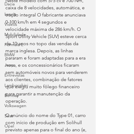
Neste modelo com 575 cv e 700 Nm, 
Dacia
caixa de 8 velocidades, automática, e 
Lancia
tração integral O fabricante anunciava 
0-100 km/h em 4 segundos e 
Videos
velocidade máxima de 286 km/h. O 
Mobilidade
Sport Utility Vehicle (SUV) esteve cerca 
de 10 anos no topo das vendas da 
Fórmula E
marca inglesa. Depois, as linhas 
BMW
pararam e foram adaptadas para a era 
nova, e os concessionários ficaram 
Jeep
sem automóveis novos para venderem 
Entrevistas
aos clientes, combinação de fatores 
Lamborghini
que exigiu muito fôlego financeiro 
para garantir a manutenção da 
Bentley
operação.
Volkswagen
O anúncio do nome do Type 01, carro 
Seat
com início de produção em Solihull 
Opel
previsto apenas para o final do ano (e, 