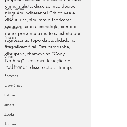
e minimalista, disse-se, não deixou 
Rolls-Royce
ninguém indiferente! Criticou-se e 
Skoda
discutiu-se, sim, mas o fabricante 
manteve tanto a estratégia, como o 
Ambiente
rumo, porventura muito satisfeito por 
Nissan
regressar ao topo da atualidade na 
Range Rover
área automóvel. Esta campanha, 
disruptiva, chamava-se “Copy 
Volvo
Nothing”. Uma manifestação de 
Land Rover
“wokismo”, disse-o até… Trump.
Rampas
Efeméride
Citroën
smart
Zeekr
Jaguar