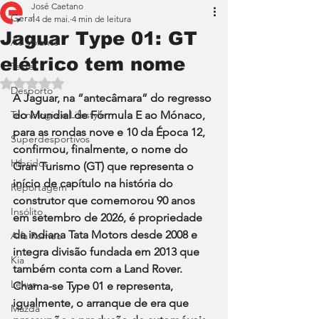
José Caetano
Geral
14 de mai.
4 min de leitura
Jaguar Type 01: GT
Ao Volante
elétrico tem nome
Teste
Avaliado com NaN de 5 estrelas.
Desporto
A Jaguar, na “antecâmara” do regresso 
Tecnologia e Lifestyle
do Mundial de Fórmula E ao Mónaco, 
para as rondas nove e 10 da Época 12, 
Superdesportivos
confirmou, finalmente, o nome do 
Híbridos
Gran Turismo (GT) que representa o 
início de capítulo na história do 
Reportagem
construtor que comemorou 90 anos 
Insólito
em setembro de 2026, é propriedade 
da indiana Tata Motors desde 2008 e 
Alfa Romeo
integra divisão fundada em 2013 que 
Kia
também conta com a Land Rover. 
Lexus
Chama-se Type 01 e representa, 
igualmente, o arranque de era que 
Mazda