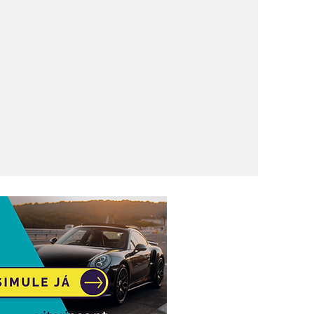
ém 718