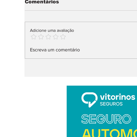
Comentários
Adicione uma avaliação
Elétricos dominam
F
Escreva um comentário
vendas na Alemanha
a
2