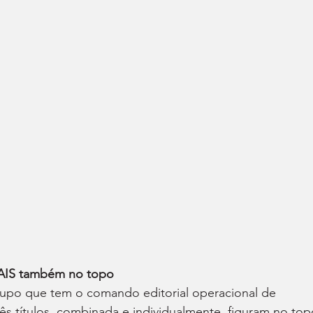
S também no topo
rupo que tem o comando editorial operacional de 
títulos, combinada e individualmente, figuram no top