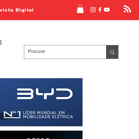
vista Digital
l