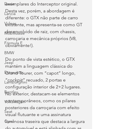
exemplares do Interceptor original. 
Dacia
Desta vez, porém, a abordagem é 
Lancia
diferente: o GTX não parte de carro 
Videos
existente, mas apresenta-se como GT 
desenvolvido de raiz, com chassis, 
Mobilidade
carroçaria e mecânica próprios (V8, 
Fórmula E
obviamente!).
BMW
Do ponto de vista estético, o GTX 
Jeep
mantém a linguagem clássica do 
Entrevistas
Grand Tourer, com “capot” longo, 
“cockpit” recuado, 2 portas e 
Lamborghini
configuração interior de 2+2 lugares. 
Bentley
No exterior, destacam-se elementos 
contemporâneos, como os pilares 
Volkswagen
posteriores da carroçaria com efeito 
Seat
visual flutuante e uma assinatura 
luminosa traseira que destaca a largura 
Opel
do automóvel e está alinhada com as 