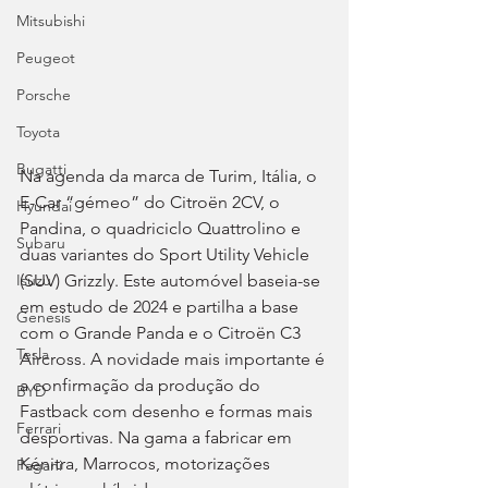
Mitsubishi
Peugeot
Porsche
Toyota
Bugatti
Na agenda da marca de Turim, Itália, o 
E-Car “gémeo” do Citroën 2CV, o 
Hyundai
Pandina, o quadriciclo Quattrolino e 
Subaru
duas variantes do Sport Utility Vehicle 
(SUV) Grizzly. Este automóvel baseia-se 
Isuzu
em estudo de 2024 e partilha a base 
Genesis
com o Grande Panda e o Citroën C3 
Tesla
Aircross. A novidade mais importante é 
a confirmação da produção do 
BYD
Fastback com desenho e formas mais 
Ferrari
desportivas. Na gama a fabricar em 
Kénitra, Marrocos, motorizações 
Pagani