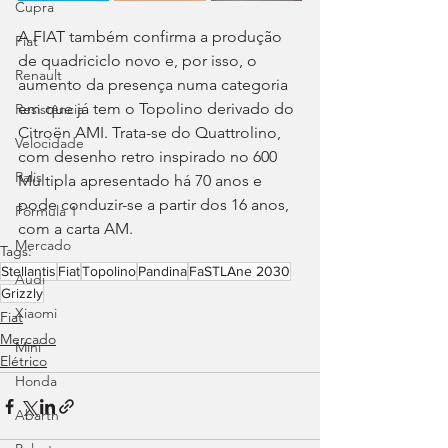
Cupra
A FIAT também confirma a produção 
Fiat
de quadriciclo novo e, por isso, o 
Renault
aumento da presença numa categoria 
em que já tem o Topolino derivado do 
Resistência
Citroën AMI. Trata-se do Quattrolino, 
Velocidade
com desenho retro inspirado no 600 
Ralis
Multipla apresentado há 70 anos e 
pode conduzir-se a partir dos 16 anos, 
Fórmula 1
com a carta AM.
Mercado
Tags:
Stellantis
Fiat
Topolino
Pandina
FaSTLAne 2030
Audi
Grizzly
Xiaomi
Fiat
Mercado
Mini
Elétrico
Honda
Abarth