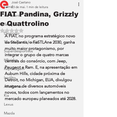
José Caetano
Geral
23 de mai.
1 min de leitura
FIAT Pandina, Grizzly
Ao Volante
e Quattrolino
Teste
Avaliado com NaN de 5 estrelas.
Desporto
A FIAT, no programa estratégico novo 
Tecnologia e Lifestyle
da Stellantis, o FaSTLAne 2030, ganha 
muito maior protagonismo, por 
Superdesportivos
integrar o grupo de quatro marcas 
Híbridos
centrais do consórcio, com Jeep, 
Peugeot e Ram. E, na apresentação em 
Reportagem
Auburn Hills, cidade próxima de 
Insólito
Detroit, no Michigan, EUA, divulgou 
imagens de diversos automóveis 
Alfa Romeo
novos, todos com lançamentos no 
Kia
mercado europeu planeados até 2028.
Lexus
Mazda