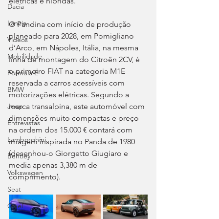
elétricas e híbridas.
Dacia
Lancia
O Pandina com início de produção 
planeado para 2028, em Pomigliano 
Videos
d’Arco, em Nápoles, Itália, na mesma 
Mobilidade
linha de montagem do Citroën 2CV, é 
o primeiro FIAT na categoria M1E 
Fórmula E
reservada a carros acessíveis com 
BMW
motorizações elétricas. Segundo a 
marca transalpina, este automóvel com 
Jeep
dimensões muito compactas e preço 
Entrevistas
na ordem dos 15.000 € contará com 
Lamborghini
imagem inspirada no Panda de 1980 
(desenhou-o Giorgetto Giugiaro e 
Bentley
media apenas 3,380 m de 
Volkswagen
comprimento).
Seat
Opel