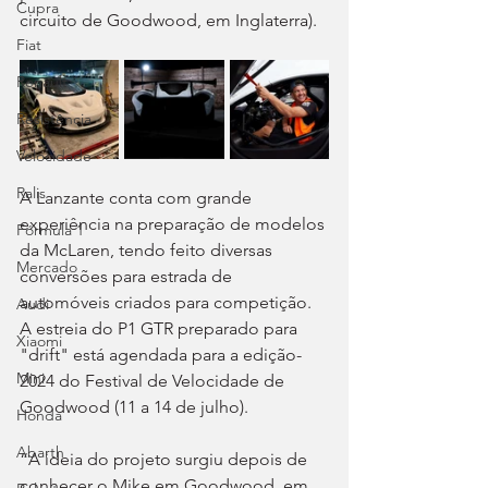
Cupra
circuito de Goodwood, em Inglaterra).
Fiat
Renault
Resistência
Velocidade
Ralis
A Lanzante conta com grande 
experiência na preparação de modelos 
Fórmula 1
da McLaren, tendo feito diversas 
Mercado
conversões para estrada de 
automóveis criados para competição. 
Audi
A estreia do P1 GTR preparado para 
Xiaomi
"drift" está agendada para a edição-
Mini
2024 do Festival de Velocidade de 
Goodwood (11 a 14 de julho).
Honda
Abarth
“A ideia do projeto surgiu depois de 
conhecer o Mike em Goodwood, em 