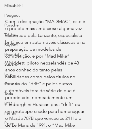
Mitsubishi
Peugeot
Com a designação “MADMAC”, este é 
Porsche
o projeto mais ambicioso alguma vez 
Toyota
elaborado pela Lanzante, especialista 
britânico em automóveis clássicos e na 
Bugatti
preparação de modelos de 
Hyundai
competição, e por “Mad Mike” 
Whiddett, piloto neozelandês de 43 
Subaru
anos conhecido tanto pelas 
Isuzu
habilidades como pelos títulos no 
mundo do "drift" e pelos outros 
Genesis
automóveis fora de série de que é 
Tesla
proprietário, nomeadamente um 
BYD
Lamborghini Hurácan para "drift" ou 
um protótipo criado para homenagear 
Ferrari
o Mazda 787B que venceu as 24 Hora 
Pagani
de Le Mans de 1991, o “Mad Mike 