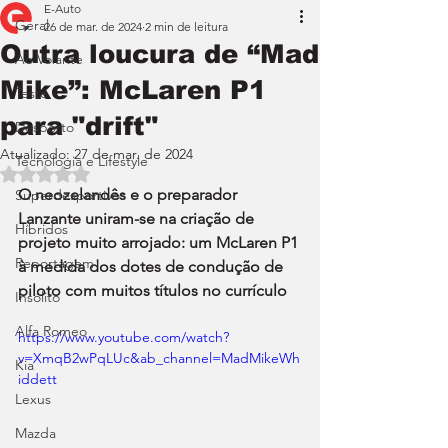
E-Auto
Geral
26 de mar. de 2024
2 min de leitura
Outra loucura de “Mad
Ao Volante
Mike”: McLaren P1
Teste
para "drift"
Desporto
Atualizado:
27 de mar. de 2024
Tecnologia e Lifestyle
Avaliado com NaN de 5 estrelas.
O neozelandês e o preparador 
Superdesportivos
Lanzante uniram-se na criação de 
Híbridos
projeto muito arrojado: um McLaren P1 
Reportagem
à medida dos dotes de condução de 
piloto com muitos títulos no currículo
Insólito
Alfa Romeo
https://www.youtube.com/watch?
v=XmqB2wPqLUc&ab_channel=MadMikeWh
Kia
iddett
Lexus
Mazda