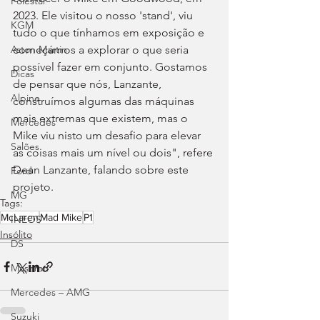
Polestar
2023. Ele visitou o nosso 'stand', viu 
KGM
tudo o que tínhamos em exposição e 
começámos a explorar o que seria 
Aston Martin
possível fazer em conjunto. Gostamos 
Dicas
de pensar que nós, Lanzante, 
Alpine
construímos algumas das máquinas 
mais extremas que existem, mas o 
Mercedes
Mike viu nisto um desafio para elevar 
Salões
as coisas mais um nível ou dois", refere 
Dean Lanzante, falando sobre este 
Ford
projeto.
MG
Tags:
McLaren
Mad Mike
P1
INEOS
Insólito
DS
Maserati
Mercedes – AMG
Suzuki