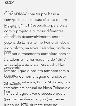
787D”.
Dacia
Lancia
O “MADMAC” vai ter por base a 
Videos
carroçaria e a estrutura técnica de um 
McLaren P1 GTR específico para pista, 
Mobilidade
com o projeto a cumprir diferentes 
Fórmula E
etapas de desenvolvimento entre a 
oficina da Lanzante, no Reino Unido, e 
BMW
a do piloto, na Nova Zelândia, onde irá 
Jeep
receber o tratamento completo para se 
transformar numa máquina de "drift". 
Entrevistas
Ao revelar este ideia, Mike Whiddett 
Lamborghini
lembrou que o projeto também tem o 
Bentley
objetivo de homenagear o fundador 
da marca britânica, Bruce McLaren, que 
Volkswagen
também era natural da Nova Zelândia e 
Seat
nunca chegou a ver o sucesso que a 
sua companhia alcançou (morreu em 
Opel
junho de 1970, durante teste no 