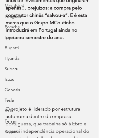
anos de investimentos que originaram 
Mitsubishi
apenas… prejuízos; a compra pelo 
construtor chinês “salvou-a”. E é esta 
Peugeot
marca que o Grupo MCoutinho 
Porsche
introduzirá em Portugal ainda no 
Toyota
primeiro semestre do ano.
Bugatti
Hyundai
Subaru
Isuzu
Genesis
Tesla
O projeto é liderado por estrutura 
BYD
autónoma dentro da empresa 
Ferrari
portuguesa, que trabalha só à Ebro e 
possui independência operacional do 
Pagani