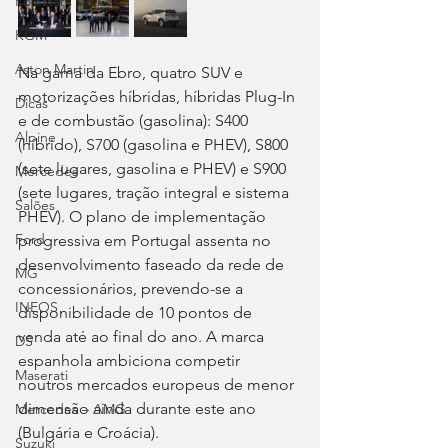
Polestar
KGM
Aston Martin
Na gama da Ebro, quatro SUV e 
motorizações híbridas, híbridas Plug-In 
Dicas
e de combustão (gasolina): S400 
Alpine
(híbrido), S700 (gasolina e PHEV), S800 
(sete lugares, gasolina e PHEV) e S900 
Mercedes
(sete lugares, tração integral e sistema 
Salões
PHEV). O plano de implementação 
Ford
progressiva em Portugal assenta no 
desenvolvimento faseado da rede de 
MG
concessionários, prevendo-se a 
INEOS
disponibilidade de 10 pontos de 
venda até ao final do ano. A marca 
DS
espanhola ambiciona competir 
Maserati
noutros mercados europeus de menor 
dimensão ainda durante este ano 
Mercedes – AMG
(Bulgária e Croácia).
Suzuki