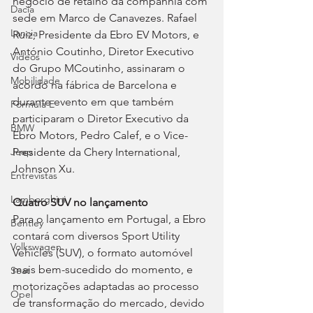
negócio de retalho da companhia com 
Dacia
sede em Marco de Canavezes. Rafael 
Lancia
Ruiz, Presidente da Ebro EV Motors, e 
António Coutinho, Diretor Executivo 
Videos
do Grupo MCoutinho, assinaram o 
Mobilidade
acordo na fábrica de Barcelona e 
durante evento em que também 
Fórmula E
participaram o Diretor Executivo da 
BMW
Ebro Motors, Pedro Calef, e o Vice-
Presidente da Chery International, 
Jeep
Johnson Xu.
Entrevistas
Lamborghini
Quatro SUV no lançamento
Para o lançamento em Portugal, a Ebro 
Bentley
contará com diversos Sport Utility 
Volkswagen
Vehicles (SUV), o formato automóvel 
mais bem-sucedido do momento, e 
Seat
motorizações adaptadas ao processo 
Opel
de transformação do mercado, devido 