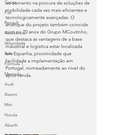
Cupra
ao aumento na procura de soluções de 
mobilidade cada vez mais eficientes e 
Fiat
tecnologicamente avançadas. O 
Renault
arranque do projeto também coincide 
com os 70 anos do Grupo MCoutinho, 
Resistência
que destaca as vantagens de a base 
Velocidade
industrial e logística estar localizada 
em Espanha, proximidade que 
Ralis
facilidade a implementação em 
Fórmula 1
Portugal, nomeadamente ao nível do 
Mercado
após-venda.
Audi
Xiaomi
Mini
Honda
Abarth