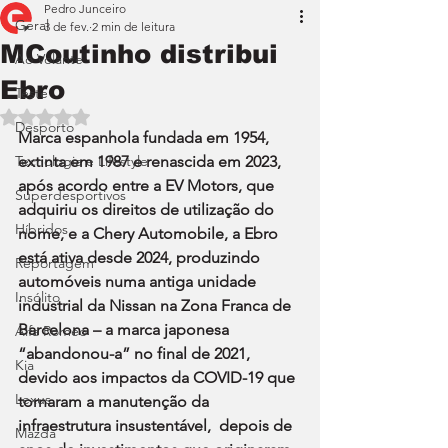
Pedro Junceiro
Geral
3 de fev.
2 min de leitura
MCoutinho distribui
Ao Volante
Ebro
Teste
Avaliado com NaN de 5 estrelas.
Desporto
Marca espanhola fundada em 1954, 
Tecnologia e Lifestyle
extinta em 1987 e renascida em 2023, 
após acordo entre a EV Motors, que 
Superdesportivos
adquiriu os direitos de utilização do 
Híbridos
nome, e a Chery Automobile, a Ebro 
está ativa desde 2024, produzindo 
Reportagem
automóveis numa antiga unidade 
Insólito
industrial da Nissan na Zona Franca de 
Barcelona – a marca japonesa 
Alfa Romeo
“abandonou-a” no final de 2021, 
Kia
devido aos impactos da COVID-19 que 
Lexus
tornaram a manutenção da 
infraestrutura insustentável,  depois de 
Mazda