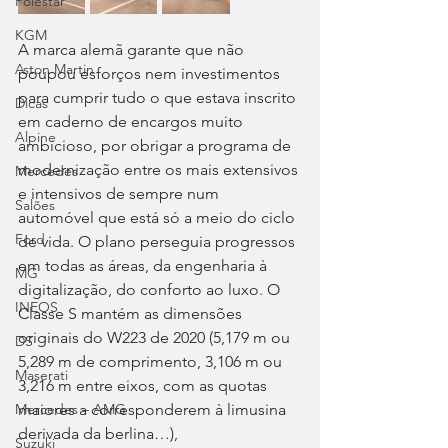
Polestar
KGM
A marca alemã garante que não 
Aston Martin
poupou esforços nem investimentos 
para cumprir tudo o que estava inscrito 
Dicas
em caderno de encargos muito 
Alpine
ambicioso, por obrigar a programa de 
modernização entre os mais extensivos 
Mercedes
e intensivos de sempre num 
Salões
automóvel que está só a meio do ciclo 
Ford
de vida. O plano perseguia progressos 
em todas as áreas, da engenharia à 
MG
digitalização, do conforto ao luxo. O 
INEOS
Classe S mantém as dimensões 
originais do W223 de 2020 (5,179 m ou 
DS
5,289 m de comprimento, 3,106 m ou 
Maserati
3,216 m entre eixos, com as quotas 
maiores a corresponderem à limusina 
Mercedes – AMG
derivada da berlina…),
Suzuki