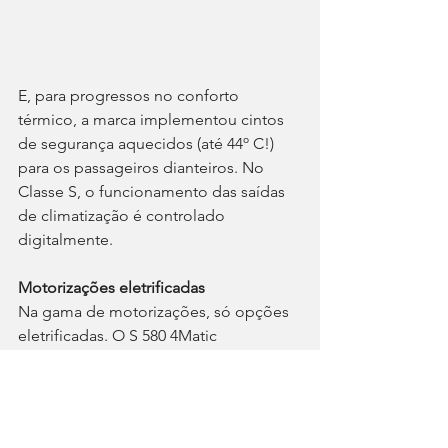
E, para progressos no conforto 
térmico, a marca implementou cintos 
de segurança aquecidos (até 44º C!) 
para os passageiros dianteiros. No 
Classe S, o funcionamento das saídas 
de climatização é controlado 
digitalmente.
Motorizações eletrificadas
Na gama de motorizações, só opções 
eletrificadas. O S 580 4Matic 
posicionado no topo da gama tem 
motor V8 biturbo com 537 cv e 750 Nm, 
e tecnologia MHEV que beneficia 
tanto a eficiência, como as 