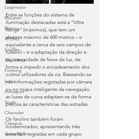
Leapmotor
Entre as funções do sistema de 
McLaren
iluminação destacadas está a “Ultra 
Elétrico
Range” (máximos), que tem um 
alcance máximo de 600 metros – o 
XPENG
equivalente a cerca de seis campos de 
Cadillac
futebol – e a adaptação da direção e 
da intensidade de feixe de luz, de 
Segurança
forma a impedir o encadeamento dos 
Forthing
outros utilizadores da via. Baseando-se 
Lotus
nas informações registadas por câmara 
ou no mapa inteligente da navegação, 
Autosport
as luzes de curva adaptam-se de forma 
Voyah
precisa às características das estradas.
Chevrolet
Os farolins também foram 
Clássicos
modernizados, apresentando três 
estrelas integradas em cada grupo 
Great Wall