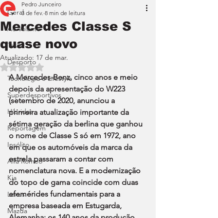
Pedro Junceiro
Geral
3 de fev.
8 min de leitura
Mercedes Classe S
Ao Volante
quase novo
Teste
Atualizado:
17 de mar.
Desporto
Avaliado com NaN de 5 estrelas.
A Mercedes-Benz, cinco anos e meio 
Tecnologia e Lifestyle
depois da apresentação do W223 
Superdesportivos
(setembro de 2020, anunciou a 
Híbridos
primeira atualização importante da 
sétima geração da berlina que ganhou 
Reportagem
o nome de Classe S só em 1972, ano 
Insólito
em que os automóveis da marca da 
estrela passaram a contar com 
Alfa Romeo
nomenclatura nova. E a modernização 
Kia
do topo de gama coincide com duas 
efemérides fundamentais para a 
Lexus
empresa baseada em Estugarda, 
Mazda
Alemanha: os 140 anos da produção 