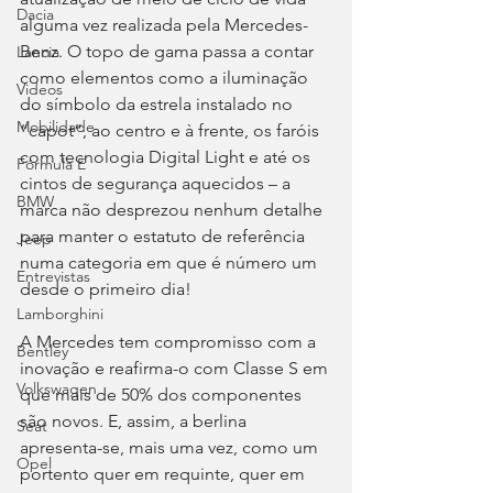
Dacia
alguma vez realizada pela Mercedes-
Benz. O topo de gama passa a contar 
Lancia
como elementos como a iluminação 
Videos
do símbolo da estrela instalado no 
Mobilidade
“capot”, ao centro e à frente, os faróis 
com tecnologia Digital Light e até os 
Fórmula E
cintos de segurança aquecidos – a 
BMW
marca não desprezou nenhum detalhe 
para manter o estatuto de referência 
Jeep
numa categoria em que é número um 
Entrevistas
desde o primeiro dia!
Lamborghini
A Mercedes tem compromisso com a 
Bentley
inovação e reafirma-o com Classe S em 
Volkswagen
que mais de 50% dos componentes 
são novos. E, assim, a berlina 
Seat
apresenta-se, mais uma vez, como um 
Opel
portento quer em requinte, quer em 