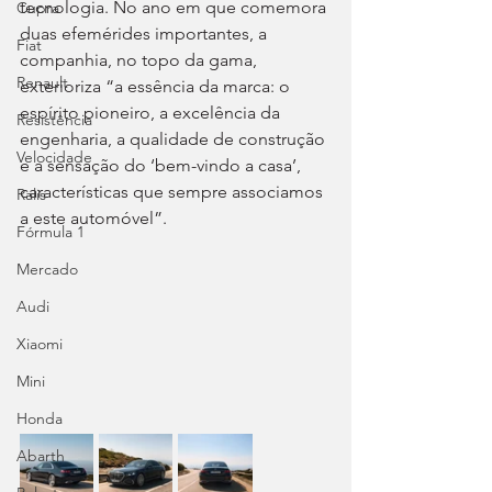
tecnologia. No ano em que comemora 
Cupra
duas efemérides importantes, a 
Fiat
companhia, no topo da gama, 
Renault
exterioriza “a essência da marca: o 
espírito pioneiro, a excelência da 
Resistência
engenharia, a qualidade de construção 
Velocidade
e a sensação do ‘bem-vindo a casa’, 
características que sempre associamos 
Ralis
a este automóvel”.
Fórmula 1
Mercado
Audi
Xiaomi
Mini
Honda
Abarth