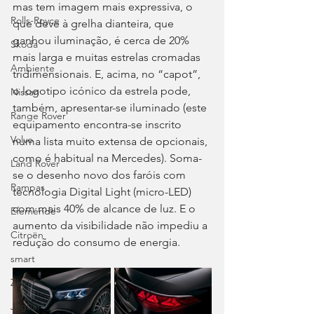
mas tem imagem mais expressiva, o 
Rolls-Royce
que deve à grelha dianteira, que 
ganhou iluminação, é cerca de 20% 
Skoda
mais larga e muitas estrelas cromadas 
Ambiente
tridimensionais. E, acima, no “capot”, 
o logotipo icónico da estrela pode, 
Nissan
também, apresentar-se iluminado (este 
Range Rover
equipamento encontra-se inscrito 
Volvo
numa lista muito extensa de opcionais, 
como é habitual na Mercedes). Soma-
Land Rover
se o desenho novo dos faróis com 
Rampas
tecnologia Digital Light (micro-LED) 
com mais 40% de alcance de luz. E o 
Efeméride
aumento da visibilidade não impediu a 
Citroën
redução do consumo de energia. 
smart
Zeekr
Jaguar