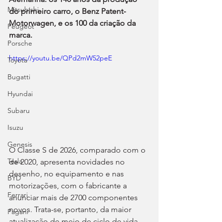
Mitsubishi
do primeiro carro, o Benz Patent-
Motorwagen, e os 100 da criação da 
Peugeot
marca.
Porsche
https://youtu.be/QPd2mW52peE
Toyota
Bugatti
Hyundai
Subaru
Isuzu
Genesis
O Classe S de 2026, comparado com o 
Tesla
de 2020, apresenta novidades no 
desenho, no equipamento e nas 
BYD
motorizações, com o fabricante a 
Ferrari
anunciar mais de 2700 componentes 
novos. Trata-se, portanto, da maior 
Pagani
atualização de meio de ciclo de vida 