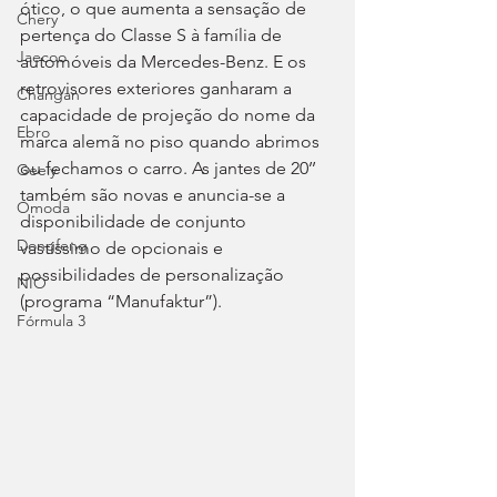
ótico, o que aumenta a sensação de 
Chery
pertença do Classe S à família de 
Jaecoo
automóveis da Mercedes-Benz. E os 
retrovisores exteriores ganharam a 
Changan
capacidade de projeção do nome da 
Ebro
marca alemã no piso quando abrimos 
ou fechamos o carro. As jantes de 20’’ 
Geely
também são novas e anuncia-se a 
Omoda
disponibilidade de conjunto 
Dongfeng
vastíssimo de opcionais e 
possibilidades de personalização 
NIO
(programa “Manufaktur”).
Fórmula 3