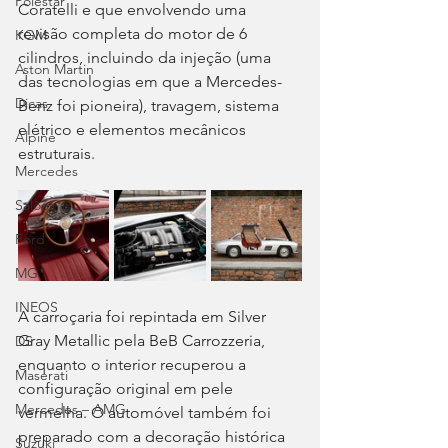
Polestar
Coratelli e que envolvendo uma 
revisão completa do motor de 6 
KGM
cilindros, incluindo da injeção (uma 
Aston Martin
das tecnologias em que a Mercedes-
Dicas
Benz foi pioneira), travagem, sistema 
elétrico e elementos mecânicos 
Alpine
estruturais.
Mercedes
Salões
Ford
MG
INEOS
A carroçaria foi repintada em Silver 
Gray Metallic pela BeB Carrozzeria, 
DS
enquanto o interior recuperou a 
Maserati
configuração original em pele 
Mercedes – AMG
vermelha. O automóvel também foi 
preparado com a decoração histórica 
Suzuki