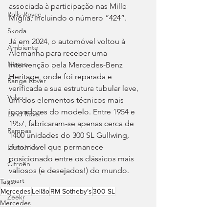
associada à participação nas Mille 
Rolls-Royce
Miglia, incluindo o número “424”.
Skoda
Já em 2024, o automóvel voltou à 
Ambiente
Alemanha para receber uma 
Nissan
intervenção pela Mercedes-Benz 
Heritage, onde foi reparada e 
Range Rover
verificada a sua estrutura tubular leve, 
Volvo
um dos elementos técnicos mais 
inovadores do modelo. Entre 1954 e 
Land Rover
1957, fabricaram-se apenas cerca de 
Rampas
1400 unidades do 300 SL Gullwing, 
automóvel que permanece 
Efeméride
posicionado entre os clássicos mais 
Citroën
valiosos (e desejados!) do mundo.
smart
Tags:
Mercedes
Leilão
RM Sotheby’s
300 SL
Zeekr
Mercedes
Tecnologia e Lifestyle
Jaguar