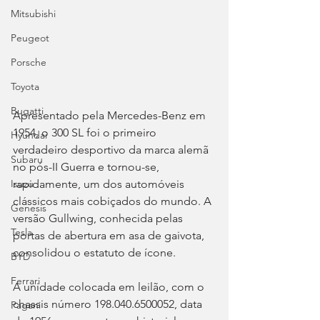
Mitsubishi
Peugeot
Porsche
Toyota
Bugatti
Apresentado pela Mercedes-Benz em 
1954, o 300 SL foi o primeiro 
Hyundai
verdadeiro desportivo da marca alemã 
Subaru
no pós-II Guerra e tornou-se, 
rapidamente, um dos automóveis 
Isuzu
clássicos mais cobiçados do mundo. A 
Genesis
versão Gullwing, conhecida pelas 
Tesla
portas de abertura em asa de gaivota, 
consolidou o estatuto de ícone.
BYD
Ferrari
A unidade colocada em leilão, com o 
chassis número 198.040.6500052, data 
Pagani