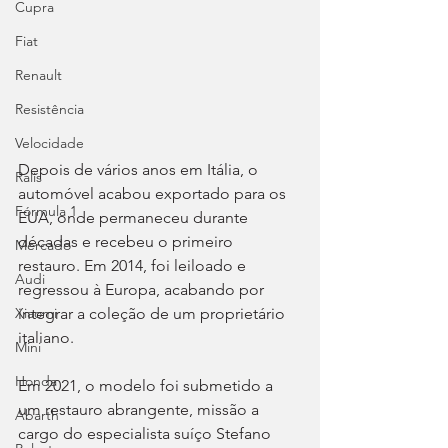
Cupra
Fiat
Renault
Resistência
Velocidade
Depois de vários anos em Itália, o 
Ralis
automóvel acabou exportado para os 
Fórmula 1
EUA, onde permaneceu durante 
décadas e recebeu o primeiro 
Mercado
restauro. Em 2014, foi leiloado e 
Audi
regressou à Europa, acabando por 
integrar a coleção de um proprietário 
Xiaomi
italiano.
Mini
Honda
Em 2021, o modelo foi submetido a 
um restauro abrangente, missão a 
Abarth
cargo do especialista suíço Stefano 