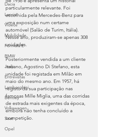
de 1956 e apresenta um historial 
Dacia
particularmente relevante. Foi 
Lancia
escolhida pela Mercedes-Benz para 
uma exposição num certame 
Videos
automóvel (Salão de Turim, Itália). 
Mobilidade
Nesse ano, produziram-se apenas 308 
unidades.
Fórmula E
BMW
Posteriormente vendida a um cliente 
italiano, Agostino Di Stefano, esta 
Jeep
unidade foi registada em Milão em 
Entrevistas
maio do mesmo ano. Em 1957, há 
Lamborghini
registo da sua participação nas 
famosas Mille Miglia, uma das corridas 
Bentley
de estrada mais exigentes da época, 
Volkswagen
embora não tenha concluído a 
competição.
Seat
Opel