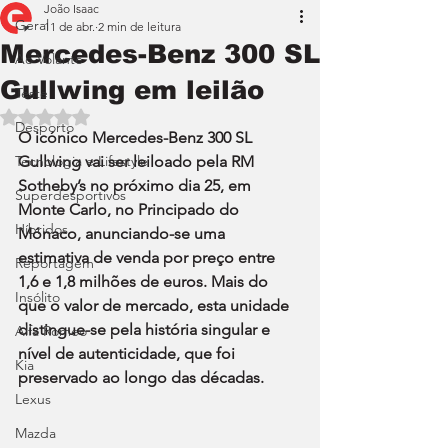
João Isaac
Geral
11 de abr.
2 min de leitura
Mercedes-Benz 300 SL
Ao Volante
Gullwing em leilão
Teste
Avaliado com NaN de 5 estrelas.
Desporto
O icónico Mercedes-Benz 300 SL 
Tecnologia e Lifestyle
Gullwing vai ser leiloado pela RM 
Sotheby’s no próximo dia 25, em 
Superdesportivos
Monte Carlo, no Principado do 
Híbridos
Mónaco, anunciando-se uma 
estimativa de venda por preço entre 
Reportagem
1,6 e 1,8 milhões de euros. Mais do 
Insólito
que o valor de mercado, esta unidade 
distingue-se pela história singular e 
Alfa Romeo
nível de autenticidade, que foi 
Kia
preservado ao longo das décadas.
Lexus
Mazda