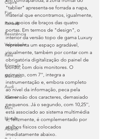
Em contrapartida, a zona frontal do 
Cupra
"tablier" apresenta-se forrada a napa, 
Fiat
material que encontramos, igualmente, 
nos apoios de braços das quatro 
Renault
portas. Em termos de "design", o 
Resistência
interior da versão topo de gama Luxury 
Velocidade
representa um espaço agradável, 
visualmente, também por contar com a 
Ralis
obrigatória digitalização do painel de 
Fórmula 1
bordo, com dois monitores. O 
primeiro, com 7'', integra a 
Mercado
instrumentação e, embora completo 
Audi
ao nível da informação, peca pela 
dimensão dos caracteres, demasiado 
Xiaomi
pequenos. Já o segundo, com 10,25'', 
Mini
está associado ao sistema multimédia 
Honda
e, felizmente, é complementado por 
atalhos físicos colocados 
Abarth
imediatamente abaixo.