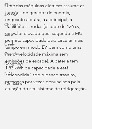
Chery
Uma das máquinas elétricas assume as 
funções de gerador de energia, 
Jaecoo
enquanto a outra, a a principal, a 
Changan
transmite às rodas (dispõe de 136 cv, 
um valor elevado que, segundo a MG, 
Ebro
permite capacidade para circular mais 
Geely
tempo em modo EV, bem como uma 
maior velocidade máxima sem 
Omoda
emissões de escape). A bateria tem 
Dongfeng
1,83 kWh de capacidade e está 
NIO
“escondida” sob o banco traseiro, 
presença por vezes denunciada pela 
Fórmula 3
atuação do seu sistema de refrigeração.