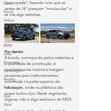
“encorpada”, fazendo com que as 
Dacia
jantes de 16'' pareçam "minúsculas" e 
Lancia
as vias algo estreitas.
Videos
Mobilidade
Fórmula E
BMW
Por dentro
Jeep
A bordo, começando pelos materiais e 
Entrevistas
a qualidade de construção, é 
imediatamente notória a margem 
Lamborghini
existente para melhoramentos, 
Bentley
sobretudo na parte superior do 
habitáculo, onde os plásticos são 
Volkswagen
quase todos rijos. Neste segmento, 
Seat
diga-se, não é algo exclusivo do MG3.
Opel