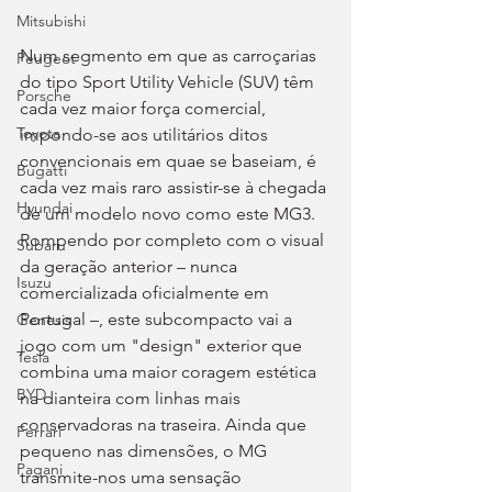
Mitsubishi
Num segmento em que as carroçarias 
Peugeot
do tipo Sport Utility Vehicle (SUV) têm 
Porsche
cada vez maior força comercial, 
Toyota
impondo-se aos utilitários ditos 
convencionais em quae se baseiam, é 
Bugatti
cada vez mais raro assistir-se à chegada 
Hyundai
de um modelo novo como este MG3. 
Rompendo por completo com o visual 
Subaru
da geração anterior – nunca 
Isuzu
comercializada oficialmente em 
Portugal –, este subcompacto vai a 
Genesis
jogo com um "design" exterior que 
Tesla
combina uma maior coragem estética 
BYD
na dianteira com linhas mais 
conservadoras na traseira. Ainda que 
Ferrari
pequeno nas dimensões, o MG 
Pagani
transmite-nos uma sensação 