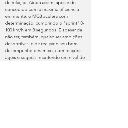
de relação. Ainda assim, apesar de 
concebido com a máxima eficiência 
em mente, o MG3 acelera com 
determinação, cumprindo o "sprint" 0-
100 km/h em 8 segundos. E apesar de 
não ter, também, quaisquer ambições 
desportivas, é de realçar o seu bom 
desempenho dinâmico, com reações 
ágeis e seguras, mantendo um nível de 
conforto adequado – ajudado pelo 
perfil elevado dos pneus –, mesmo ao 
rolar sobre calçada ou asfalto 
moderadamente irregular.