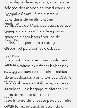
consola, onde está, ainda, o botão de 
Rolls-Royce
seleção dos modos de condução: Eco, 
Normal e Sport. Lá mais atrás, e 
Skoda
considerando as dimensões 
Ambiente
compactas do MG3, destaque positivo 
quer para a acessibilidade – portas 
Nissan
grandes e com bons ângulos de 
Range Rover
abertura –, quer para o espaço 
Volvo
disponível para pernas e cabeça. 
Land Rover
O encosto podia ser mais confortável, 
Rampas
mas não faltam as práticas bolsas nas 
costas dos bancos dianteiros, saídas 
Efeméride
de ar dedicadas e uma tomada USB. As 
Citroën
janelas abrem na totalidade, o que se 
agradece. Já a bagageira oferece 293 
smart
litros de volume útil, mas o 
Zeekr
rebatimento do encosto pode ser feito 
Jaguar
só de forma integral, impedindo o 