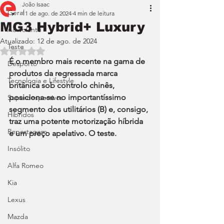
João Isaac
Geral
11 de ago. de 2024
4 min de leitura
MG3 Hybrid+ Luxury
Ao Volante
Atualizado:
12 de ago. de 2024
Teste
Avaliado com NaN de 5 estrelas.
É o membro mais recente na gama de 
Desporto
produtos da regressada marca 
Tecnologia e Lifestyle
britânica sob controlo chinês, 
posiciona-se no importantíssimo 
Superdesportivos
segmento dos utilitários (B) e, consigo, 
Híbridos
traz uma potente motorização híbrida 
Reportagem
e um preço apelativo. O teste.
Insólito
Alfa Romeo
Kia
Lexus
Mazda