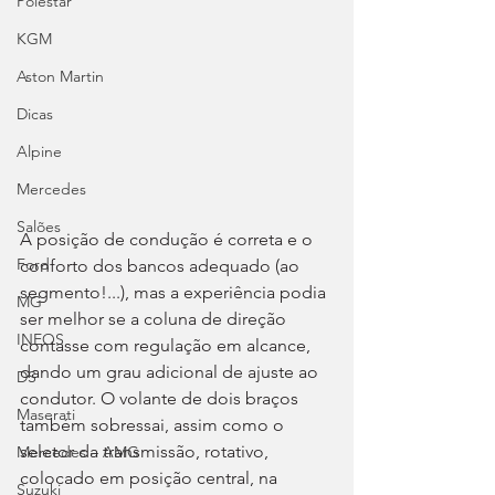
Polestar
KGM
Aston Martin
Dicas
Alpine
Mercedes
Salões
A posição de condução é correta e o 
Ford
conforto dos bancos adequado (ao 
segmento!...), mas a experiência podia 
MG
ser melhor se a coluna de direção 
INEOS
contasse com regulação em alcance, 
dando um grau adicional de ajuste ao 
DS
condutor. O volante de dois braços 
Maserati
também sobressai, assim como o 
seletor da transmissão, rotativo, 
Mercedes – AMG
colocado em posição central, na 
Suzuki