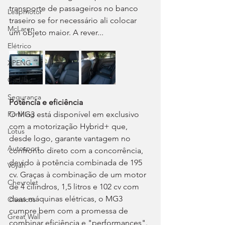
transporte de passageiros no banco 
Leapmotor
traseiro se for necessário ali colocar 
McLaren
um objeto maior. A rever...
Elétrico
XPENG
Cadillac
Segurança
Potência e eficiência
O MG3 está disponível em exclusivo 
Forthing
com a motorização Hybrid+ que, 
Lotus
desde logo, garante vantagem no 
Autosport
confronto direto com a concorrência, 
devido à potência combinada de 195 
Voyah
cv. Graças à combinação de um motor 
Chevrolet
de 4 cilindros, 1,5 litros e 102 cv com 
duas máquinas elétricas, o MG3 
Clássicos
cumpre bem com a promessa de 
Great Wall
combinar eficiência e "performances". 