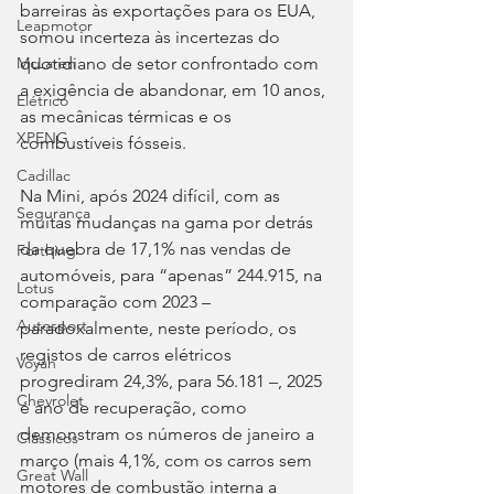
barreiras às exportações para os EUA, 
Leapmotor
somou incerteza às incertezas do 
quotidiano de setor confrontado com 
McLaren
a exigência de abandonar, em 10 anos, 
Elétrico
as mecânicas térmicas e os 
XPENG
combustíveis fósseis.
Cadillac
Na Mini, após 2024 difícil, com as 
Segurança
muitas mudanças na gama por detrás 
da quebra de 17,1% nas vendas de 
Forthing
automóveis, para “apenas” 244.915, na 
Lotus
comparação com 2023 – 
Autosport
paradoxalmente, neste período, os 
registos de carros elétricos 
Voyah
progrediram 24,3%, para 56.181 –, 2025 
Chevrolet
é ano de recuperação, como 
demonstram os números de janeiro a 
Clássicos
março (mais 4,1%, com os carros sem 
Great Wall
motores de combustão interna a 