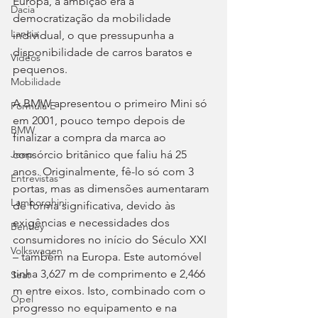
Europa, a ambição era a 
Dacia
democratização da mobilidade 
Lancia
individual, o que pressupunha a 
disponibilidade de carros baratos e 
Videos
pequenos.
Mobilidade
A BMW apresentou o primeiro Mini só 
Fórmula E
em 2001, pouco tempo depois de 
BMW
finalizar a compra da marca ao 
consórcio britânico que faliu há 25 
Jeep
anos. Originalmente, fê-lo só com 3 
Entrevistas
portas, mas as dimensões aumentaram 
Lamborghini
de forma significativa, devido às 
exigências e necessidades dos 
Bentley
consumidores no início do Século XXI 
Volkswagen
– também na Europa. Este automóvel 
tinha 3,627 m de comprimento e 2,466 
Seat
m entre eixos. Isto, combinado com o 
Opel
progresso no equipamento e na 