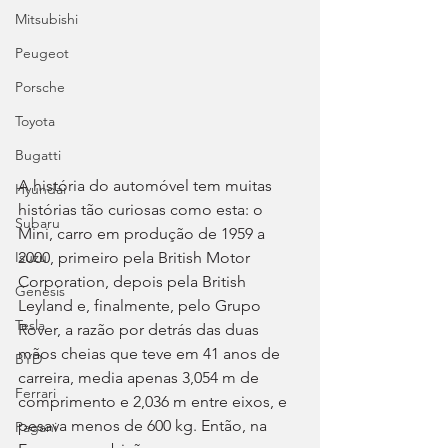
Mitsubishi
Peugeot
Porsche
Toyota
Bugatti
A história do automóvel tem muitas 
Hyundai
histórias tão curiosas como esta: o 
Subaru
Mini, carro em produção de 1959 a 
2000, primeiro pela British Motor 
Isuzu
Corporation, depois pela British 
Genesis
Leyland e, finalmente, pelo Grupo 
Tesla
Rover, a razão por detrás das duas 
mãos cheias que teve em 41 anos de 
BYD
carreira, media apenas 3,054 m de 
Ferrari
comprimento e 2,036 m entre eixos, e 
pesava menos de 600 kg. Então, na 
Pagani