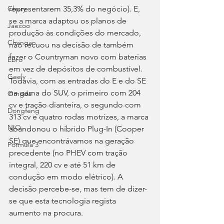
representarem 35,3% do negócio). E, 
Chery
se a marca adaptou os planos de 
Jaecoo
produção às condições do mercado, 
Changan
não recuou na decisão de também 
fazer o Countryman novo com baterias 
Ebro
em vez de depósitos de combustível. 
Geely
Todavia, com as entradas do E e do SE 
na gama do SUV, o primeiro com 204 
Omoda
cv e tração dianteira, o segundo com 
Dongfeng
313 cv e quatro rodas motrizes, a marca 
NIO
abandonou o híbrido Plug-In (Cooper 
SE) que encontrávamos na geração 
Fórmula 3
precedente (no PHEV com tração 
integral, 220 cv e até 51 km de 
condução em modo elétrico). A 
decisão percebe-se, mas tem de dizer-
se que esta tecnologia regista 
aumento na procura.