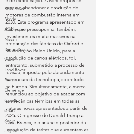
é de eletrificação. A Mini propôs-se 
mesmo abandonar a produção de 
Rolls-Royce
motores de combustão interna em 
Skoda
2030. Este programa apresentado em 
2021, que pressupunha, também, 
Ambiente
investimentos muito massivos na 
Nissan
preparação das fábricas de Oxford e 
Range Rover
Swindon, no Reino Unido, para a 
produção de carros elétricos, foi, 
Volvo
entretanto, submetido a processo de 
Land Rover
revisão, imposto pelo abrandamento 
na procura da tecnologia, sobretudo 
Rampas
na Europa. Simultaneamente, a marca 
Efeméride
renunciou ao objetivo de acabar com 
Citroën
as mecânicas térmicas em todas as 
viaturas novas apresentados a partir de 
smart
2025. O regresso de Donald Trump à 
Zeekr
Casa Branca, e o anúncio posterior da 
introdução de tarifas que aumentam as 
Jaguar