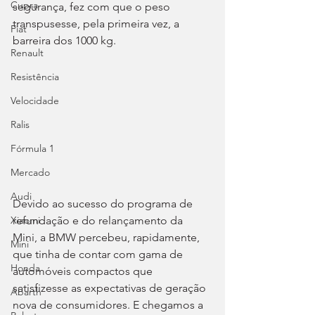
Cupra
segurança, fez com que o peso 
transpusesse, pela primeira vez, a 
Fiat
barreira dos 1000 kg.
Renault
Resistência
Velocidade
Ralis
Fórmula 1
Mercado
Audi
Devido ao sucesso do programa de 
refundação e do relançamento da 
Xiaomi
Mini, a BMW percebeu, rapidamente, 
Mini
que tinha de contar com gama de 
Honda
automóveis compactos que 
satisfizesse as expectativas de geração 
Abarth
nova de consumidores. E chegamos a 