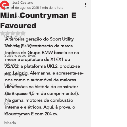
José Caetano
Geral
3 de ago. de 2025
7 min de leitura
Mini Countryman E
Ao Volante
Favoured
Teste
Avaliado com NaN de 5 estrelas.
Desporto
A terceira geração do Sport Utility 
Tecnologia e Lifestyle
Vehicle (SUV) compacto da marca 
inglesa do Grupo BMW baseia-se na 
Superdesportivos
mesma arquitetura de X1/iX1 ou 
Híbridos
X2/iX2, a plataforma UKL2, produz-se 
em Leipzig, Alemanha, e apresenta-se-
Reportagem
nos como o automóvel de maiores 
Insólito
dimensões na história do construtor 
(tem quase 4,5 m de comprimento!). 
Alfa Romeo
Na gama, motores de combustão 
Kia
interna e elétricos. Aqui, à prova, o 
Lexus
Countryman E com 204 cv.
Mazda