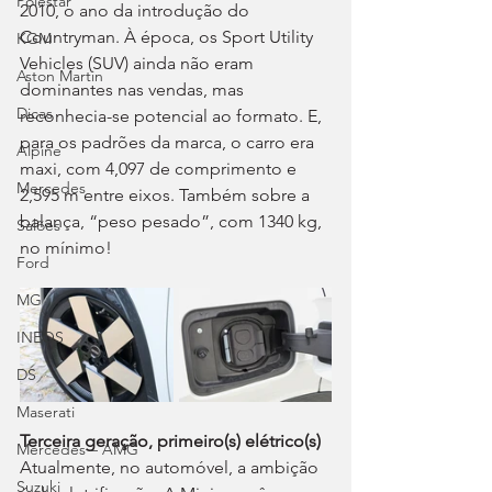
Polestar
2010, o ano da introdução do 
Countryman. À época, os Sport Utility 
KGM
Vehicles (SUV) ainda não eram 
Aston Martin
dominantes nas vendas, mas 
Dicas
reconhecia-se potencial ao formato. E, 
para os padrões da marca, o carro era 
Alpine
maxi, com 4,097 de comprimento e 
Mercedes
2,595 m entre eixos. Também sobre a 
balança, “peso pesado”, com 1340 kg, 
Salões
no mínimo!
Ford
MG
INEOS
DS
Maserati
Terceira geração, primeiro(s) elétrico(s)
Mercedes – AMG
Atualmente, no automóvel, a ambição 
Suzuki