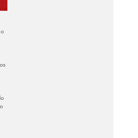
 o 
 
os 
do 
o 