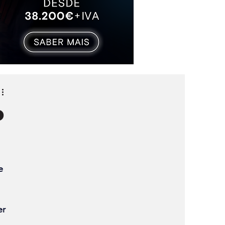
o
 
e 
r 