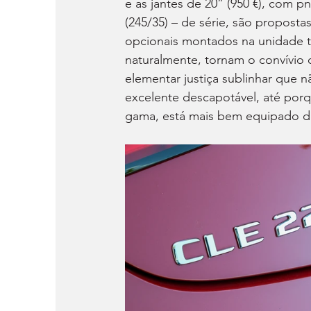
e as jantes de 20” (950 €), com p
(245/35) – de série, são propost
opcionais montados na unidade te
naturalmente, tornam o convívio 
elementar justiça sublinhar que n
excelente descapotável, até por
gama, está mais bem equipado 