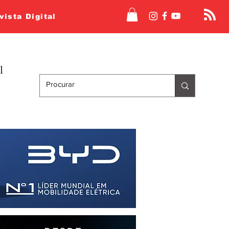
vista Digital
l