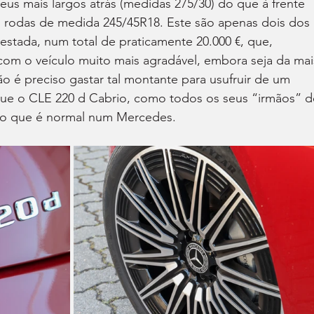
neus mais largos atrás (medidas 275/30) do que à frente 
as rodas de medida 245/45R18. Este são apenas dois dos 
stada, num total de praticamente 20.000 €, que, 
com o veículo muito mais agradável, embora seja da mai
ão é preciso gastar tal montante para usufruir de um 
que o CLE 220 d Cabrio, como todos os seus “irmãos” d
do que é normal num Mercedes.