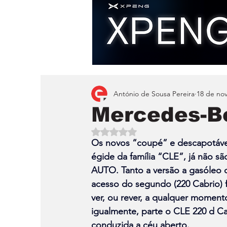
António de Sousa Pereira
18 de nov
Mercedes-Be
Avaliado com NaN de 5 estrelas.
Os novos “coupé” e descapotáve
égide da família “CLE”, já não s
AUTO. Tanto a versão a gasóleo d
acesso do segundo (
220 Cabrio
)
ver, ou rever, a qualquer momento
igualmente, parte o CLE 220 d Ca
conduzida a céu aberto.