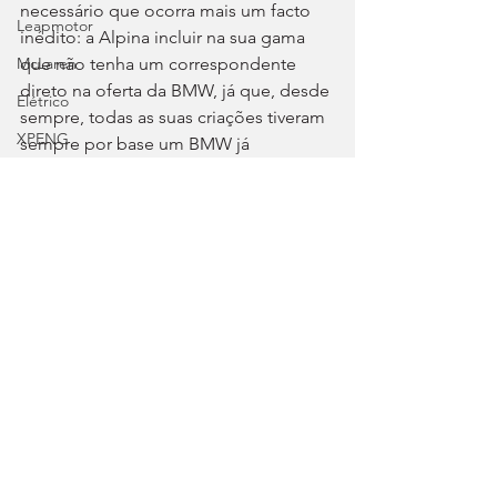
necessário que ocorra mais um facto 
Leapmotor
inédito: a Alpina incluir na sua gama 
McLaren
que não tenha um correspondente 
direto na oferta da BMW, já que, desde 
Elétrico
sempre, todas as suas criações tiveram 
XPENG
sempre por base um BMW já 
existentes.
Cadillac
Tags:
Segurança
BMW
Alpina
X8
BMW
Forthing
Lotus
Autosport
Voyah
Chevrolet
Ver tudo
Posts recentes
Clássicos
Great Wall