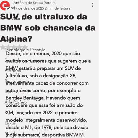
António de Sousa Pereira
Geral
17 de dez. de 2025
2 min de leitura
SUV de ultraluxo da
Ao Volante
BMW sob chancela da
Teste
Alpina?
Desporto
Avaliado com NaN de 5 estrelas.
Tecnologia e Lifestyle
Desde, pelo menos, 2020 que são 
Superdesportivos
muitos os rumores que sugerem que a 
BMW estará a preparar um SUV de 
Híbridos
(ultra)luxo, sob a designação X8, 
Reportagem
efetivamente capaz de concorrer com 
automóveis como, por exemplo o 
Insólito
Bentley Bentayga. Havendo quem 
Alfa Romeo
considere que essa foi a missão do 
Kia
XM, lançado em 2022, e primeiro 
modelo integralmente desenvolvido, 
Lexus
desde o M1, de 1978, pela sua divisão 
Mazda
(hoje submarca) desportiva BMW M.