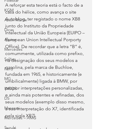
Polestar
A reforçar esta teoria está o facto de a 
KGM
casa do hélice, como avança o site 
Autoblog, ter registado o nome XB8 
Aston Martin
junto do Instituto da Propriedade 
Dicas
Intelectual da União Europeia (EUIPO – 
Alpine
European Union Intellectual Porporty 
Office). De recordar que a letra “B” é, 
Mercedes
comummente, utilizada como prefixo, 
Salões
na designação dos seus modelos a 
gasolina, pela marca de Buchloe, 
Ford
fundada em 1965, e historicamente (e 
MG
umbilicalmente) ligada à BMW, por 
propor interpretações personalizadas, 
INEOS
e ainda mais potentes e refinadas, dos 
DS
seus modelos (exemplo disso mesmo, 
Maserati
a sua interpretação do X7, identificada 
pela sigla XB7).
Mercedes – AMG
Suzuki