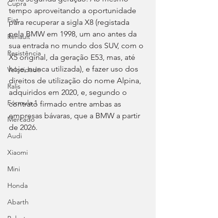
Cupra
tempo aproveitando a oportunidade 
Fiat
para recuperar a sigla X8 (registada 
pela BMW em 1998, um ano antes da 
Renault
sua entrada no mundo dos SUV, com o 
Resistência
X5 original, da geração E53, mas, até 
hoje, nunca utilizada), e fazer uso dos 
Velocidade
direitos de utilização do nome Alpina, 
Ralis
adquiridos em 2020, e, segundo o 
Fórmula 1
contrato firmado entre ambas as 
empresas bávaras, que a BMW a partir 
Mercado
de 2026.
Audi
Xiaomi
Mini
Honda
Abarth