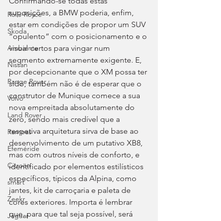
Confirmando-se todas estas 
suposições, a BMW poderia, enfim, 
Rolls-Royce
estar em condições de propor um SUV 
Skoda
“opulento” com o posicionamento e o 
Ambiente
visual certos para vingar num 
segmento extremamente exigente. E, 
Nissan
por decepcionante que o XM possa ter 
Range Rover
sido, também não é de esperar que o 
construtor de Munique comece a sua 
Volvo
nova empreitada absolutamente do 
Land Rover
zero, sendo mais credível que a 
respetiva arquitetura sirva de base ao 
Rampas
desenvolvimento de um putativo XB8, 
Efeméride
mas com outros níveis de conforto, e 
Citroën
identificado por elementos estilísticos 
específicos, típicos da Alpina, como 
smart
jantes, kit de carroçaria e paleta de 
Zeekr
cores exteriores. Importa é lembrar 
que, para que tal seja possível, será 
Jaguar