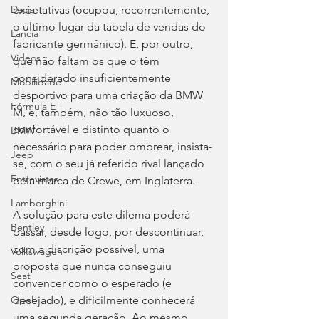
expetativas (ocupou, recorrentemente, 
Dacia
o último lugar da tabela de vendas do 
Lancia
fabricante germânico). E, por outro, 
Videos
que não faltam os que o têm 
considerado insuficientemente 
Mobilidade
desportivo para uma criação da BMW 
Fórmula E
M, e, também, não tão luxuoso, 
confortável e distinto quanto o 
BMW
necessário para poder ombrear, insista-
Jeep
se, com o seu já referido rival lançado 
Entrevistas
pela marca de Crewe, em Inglaterra.
Lamborghini
A solução para este dilema poderá 
Bentley
passar, desde logo, por descontinuar, 
com a discrição possível, uma 
Volkswagen
proposta que nunca conseguiu 
Seat
convencer como o esperado (e 
desejado), e dificilmente conhecerá 
Opel
uma segunda geração. Ao mesmo 