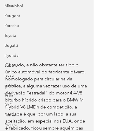
Mitsubishi
Peugeot
Porsche
Toyota
Bugatti
Hyundai
Contudo, e não obstante ter sido o 
Subaru
único automóvel do fabricante bávaro, 
Isuzu
homologado para circular na via 
Genesis
pública, a alguma vez fazer uso de uma 
derivação “estradal” do motor 4.4-V8 
Tesla
biturbo híbrido criado para o BMW M 
BYD
Hybrid V8 LMDh de competição, a 
verdade é que, por um lado, a sua 
Ferrari
aceitação, em especial nos EUA, onde 
Pagani
é fabricado, ficou sempre aquém das 