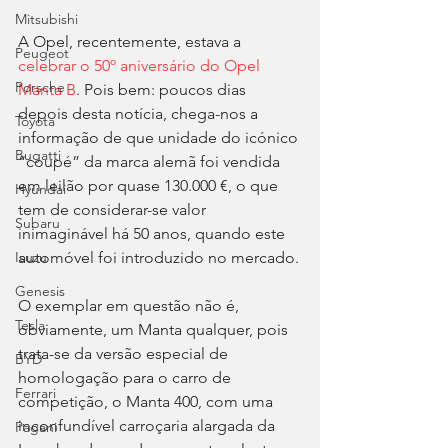
Mitsubishi
A Opel, recentemente, estava a 
Peugeot
celebrar o 50º aniversário do Opel 
Porsche
Manta B
. Pois bem: poucos dias 
depois desta notícia, chega-nos a 
Toyota
informação de que unidade do icónico 
Bugatti
“coupé” da marca alemã foi vendida 
em leilão por quase 130.000 €, o que 
Hyundai
tem de considerar-se valor 
Subaru
inimaginável há 50 anos, quando este 
automóvel foi introduzido no mercado.
Isuzu
Genesis
O exemplar em questão não é, 
Tesla
obviamente, um Manta qualquer, pois 
trata-se da versão especial de 
BYD
homologação para o carro de 
Ferrari
competição, o Manta 400, com uma 
inconfundível carroçaria alargada da 
Pagani