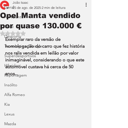
João Isaac
Geral
25 de ago. de 2025
2 min de leitura
Opel Manta vendido
Ao Volante
por quase 130.000 €
Teste
Avaliado com NaN de 5 estrelas.
Desporto
Exemplar raro da versão de 
Tecnologia e Lifestyle
homologação do carro que fez história 
nos ralis vendida em leilão por valor 
Superdesportivos
inimaginável, considerando o que este 
Híbridos
automóvel custava há cerca de 50 
anos...
Reportagem
Insólito
Alfa Romeo
Kia
Lexus
Mazda