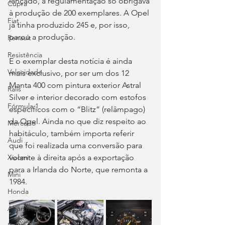
lançado, a regulamentação só obrigava 
Cupra
à produção de 200 exemplares. A Opel 
Fiat
já tinha produzido 245 e, por isso, 
parou a produção.
Renault
Resistência
E o exemplar desta notícia é ainda 
Velocidade
mais exclusivo, por ser um dos 12 
Manta 400 com pintura exterior Astral 
Ralis
Silver e interior decorado com estofos 
Fórmula 1
específicos com o “Blitz” (relâmpago) 
da Opel. Ainda no que diz respeito ao 
Mercado
habitáculo, também importa referir 
Audi
que foi realizada uma conversão para 
volante à direita após a exportação 
Xiaomi
para a Irlanda do Norte, que remonta a 
Mini
1984.
Honda
Abarth