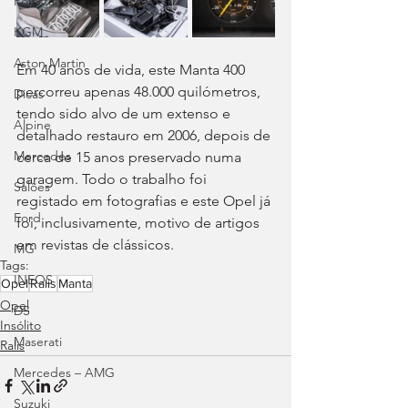
Polestar
KGM
Aston Martin
Em 40 anos de vida, este Manta 400 
percorreu apenas 48.000 quilómetros, 
Dicas
tendo sido alvo de um extenso e 
Alpine
detalhado restauro em 2006, depois de 
Mercedes
cerca de 15 anos preservado numa 
garagem. Todo o trabalho foi 
Salões
registado em fotografias e este Opel já 
Ford
foi, inclusivamente, motivo de artigos 
em revistas de clássicos.
MG
Tags:
INEOS
Opel
Ralis
Manta
Opel
DS
Insólito
Maserati
Ralis
Mercedes – AMG
Suzuki