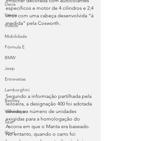
Irmscher decorada com autocolantes 
Dacia
específicos e motor de 4 cilindros e 2,4 
Lancia
litros com uma cabeça desenvolvida “à 
medida” pela Cosworth.
Videos
Mobilidade
Fórmula E
BMW
Jeep
Entrevistas
Lamborghini
Segundo a informação partilhada pela 
Bentley
leiloeira, a designação 400 foi adotada 
devido ao número de unidades 
Volkswagen
exigidas para a homologação do 
Seat
Ascona em que o Manta era baseado. 
Opel
No entanto, quando o carro foi 