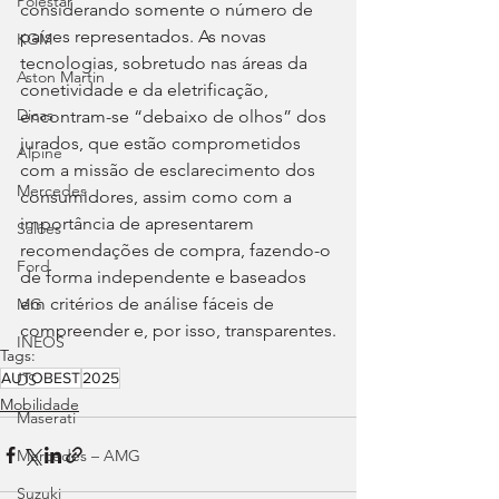
Polestar
considerando somente o número de 
países representados. As novas 
KGM
tecnologias, sobretudo nas áreas da 
Aston Martin
conetividade e da eletrificação, 
Dicas
encontram-se “debaixo de olhos” dos 
jurados, que estão comprometidos 
Alpine
com a missão de esclarecimento dos 
Mercedes
consumidores, assim como com a 
importância de apresentarem 
Salões
recomendações de compra, fazendo-o 
Ford
de forma independente e baseados 
em critérios de análise fáceis de 
MG
compreender e, por isso, transparentes.
INEOS
Tags:
AUTOBEST
2025
DS
Mobilidade
Maserati
Mercedes – AMG
Suzuki