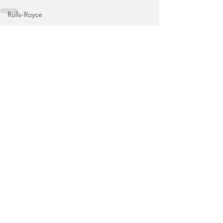
Rolls-Royce
Skoda
Ver tudo
Posts recentes
Ambiente
Nissan
Range Rover
Volvo
Land Rover
Rampas
Efeméride
Citroën
smart
Zeekr
Jaguar