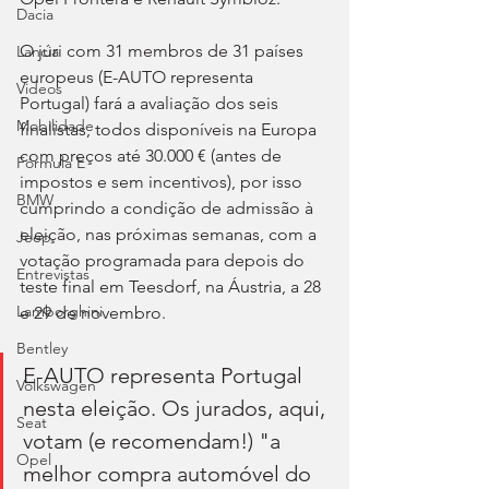
Dacia
O júri com 31 membros de 31 países 
Lancia
europeus (E-AUTO representa 
Videos
Portugal) fará a avaliação dos seis 
Mobilidade
finalistas, todos disponíveis na Europa 
com preços até 30.000 € (antes de 
Fórmula E
impostos e sem incentivos), por isso 
BMW
cumprindo a condição de admissão à 
eleição, nas próximas semanas, com a 
Jeep
votação programada para depois do 
Entrevistas
teste final em Teesdorf, na Áustria, a 28 
Lamborghini
e 29 de novembro.
Bentley
E-AUTO representa Portugal 
Volkswagen
nesta eleição. Os jurados, aqui, 
Seat
votam (e recomendam!) "a 
Opel
melhor compra automóvel do 