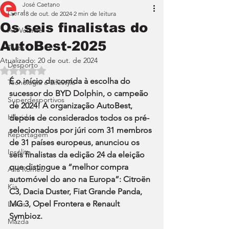
José Caetano
Geral
18 de out. de 2024
2 min de leitura
Os seis finalistas do
Ao Volante
AutoBest-2025
Teste
Atualizado:
20 de out. de 2024
Desporto
Avaliado com NaN de 5 estrelas.
É o início da corrida à escolha do 
Tecnologia e Lifestyle
sucessor do BYD Dolphin, o campeão 
Superdesportivos
de 2024! A organização AutoBest, 
Híbridos
depois de considerados todos os pré-
selecionados por júri com 31 membros 
Reportagem
de 31 países europeus, anunciou os 
Insólito
seis finalistas da edição 24 da eleição 
que distingue a “melhor compra 
Alfa Romeo
automóvel do ano na Europa”: Citroën 
Kia
C3, Dacia Duster, Fiat Grande Panda, 
MG 3, Opel Frontera e Renault 
Lexus
Symbioz.
Mazda