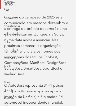
Cupra
ano".
Fiat
O nome do campeão de 2025 será 
Renault
comunicado em meados dezembro e 
Resistência
a entrega do prémio decorrerá numa 
Velocidade
gala a realizar em Zurique, na Suíça, 
numa data ainda a anunciar. Nas 
Ralis
próximas semanas, a organização 
Fórmula 1
também anunciará os nomes dos 
vencedores dos títulos EcoBest, 
Mercado
CompanyBest, ManBest, DesignBest, 
Audi
SafetyBest, SmartBest, SportBest e 
TechnoBest.
Xiaomi
Mini
O AutoBest representa 31+1 países 
Honda
europeus (Rússia suspensa após a 
invasão da Ucrânia) e é o maior júri 
Abarth
automóvel independente mundial, 