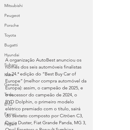
Mitsubishi
Peugeot
Porsche
Toyota
Bugatti
Hyundai
A organização AutoBest anunciou os 
Subaru
nomes dos seis automóveis finalistas 
da 24.ª edição do “Best Buy Car of 
Isuzu
Europe” (melhor compra automóvel da 
Genesis
Europa): assim, o campeão de 2025, e 
Tesla
o sucessor do campeão de 2024, o 
BYD Dolphin, o primeiro modelo 
BYD
elétrico premiado com o título, sairá 
Ferrari
do sexteto composto por Citröen C3, 
Dacia Duster, Fiat Grande Panda, MG 3, 
Pagani
Opel Frontera e Renault Symbioz.