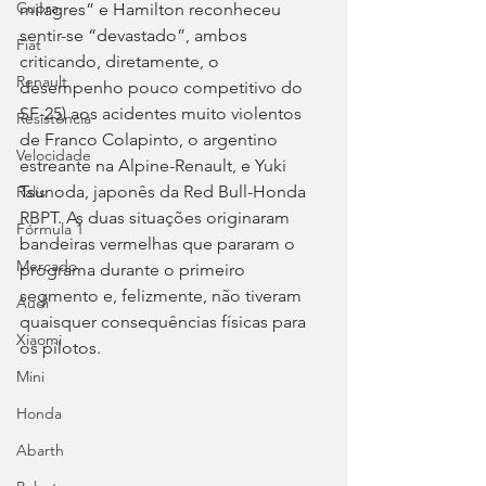
Cupra
milagres” e Hamilton reconheceu 
sentir-se “devastado”, ambos 
Fiat
criticando, diretamente, o 
Renault
desempenho pouco competitivo do 
SF-25) aos acidentes muito violentos 
Resistência
de Franco Colapinto, o argentino 
Velocidade
estreante na Alpine-Renault, e Yuki 
Tsunoda, japonês da Red Bull-Honda 
Ralis
RBPT. As duas situações originaram 
Fórmula 1
bandeiras vermelhas que pararam o 
Mercado
programa durante o primeiro 
segmento e, felizmente, não tiveram 
Audi
quaisquer consequências físicas para 
Xiaomi
os pilotos.
Mini
Honda
Abarth