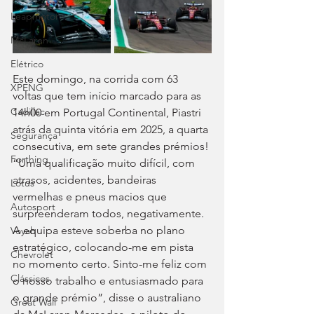
Leapmotor
McLaren
Elétrico
Este domingo, na corrida com 63 
XPENG
voltas que tem início marcado para as 
Cadillac
14h00 em Portugal Continental, Piastri 
atrás da quinta vitória em 2025, a quarta 
Segurança
consecutiva, em sete grandes prémios! 
Forthing
“Uma qualificação muito difícil, com 
atrasos, acidentes, bandeiras 
Lotus
vermelhas e pneus macios que 
Autosport
surpreenderam todos, negativamente. 
A equipa esteve soberba no plano 
Voyah
estratégico, colocando-me em pista 
Chevrolet
no momento certo. Sinto-me feliz com 
Clássicos
o nosso trabalho e entusiasmado para 
o grande prémio”, disse o australiano 
Great Wall