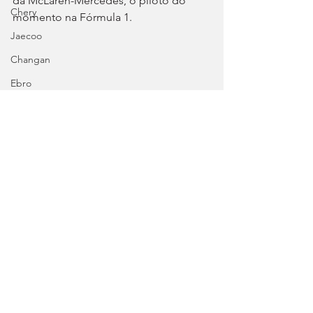
da McLaren-Mercedes, o piloto do 
Chery
momento na Fórmula 1.
Jaecoo
Changan
Ebro
Geely
Omoda
Dongfeng
NIO
Fórmula 3
Tags:
F1
McLaren-Mercedes
Oscar Piastri
G.P Emília-Romanha
Fórmula 1
Desporto