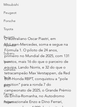
Mitsubishi
Peugeot
Porsche
Toyota
Bugatti
O australiano Oscar Piastri, em 
McLaren-Mercedes, soma e segue na 
Hyundai
Fórmula 1. O piloto de 24 anos, 
Subaru
primeiro no Mundial de 2025, com 131 
pontos, mais 16 do que o parceiro de 
Isuzu
equipa, Lando Norris, e 32 do que o 
Genesis
tetracampeão Max Verstappen, da Red 
Tesla
Bull-Honda RBPT, conquistou a “pole 
position” para a ronda 7 do 
BYD
campeonato de 2025, o Grande Prémio 
Ferrari
da Emília-Romanha, no Autodromo 
Internazionale Enzo e Dino Ferrari, 
Pagani