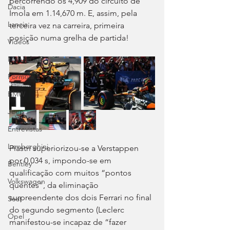
percorrendo os 4,909 do circuito de 
Dacia
Imola em 1.14,670 m. E, assim, pela 
Lancia
terceira vez na carreira, primeira 
posição numa grelha de partida!
Videos
Mobilidade
Fórmula E
BMW
Jeep
Entrevistas
Lamborghini
Piastri superiorizou-se a Verstappen 
por 0,034 s, impondo-se em 
Bentley
qualificação com muitos “pontos 
Volkswagen
quentes”, da eliminação 
surpreendente dos dois Ferrari no final 
Seat
do segundo segmento (Leclerc 
Opel
manifestou-se incapaz de “fazer 