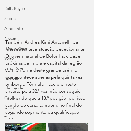
Rolls-Royce
Skoda
Ambiente
Nissan
Também Andrea Kimi Antonelli, da 
Range Rover
Mercedes, teve atuação dececionante. 
O jovem natural de Bolonha, cidade 
Volvo
próxima de Imola e capital da região 
Land Rover
com o nome deste grande prémio, 
que acontece apenas pela quinta vez, 
Rampas
embora a Fórmula 1 acelere neste 
Efeméride
circuito pela 32.ª vez, não conseguiu 
Citroën
melhor do que a 13.ª posição, por isso 
saindo de cena, também, no final do 
smart
segundo segmento da qualificação.
Zeekr
Jaguar