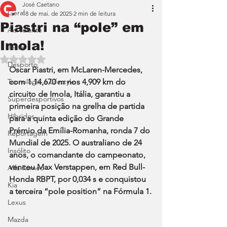
José Caetano
Geral
18 de mai. de 2025
2 min de leitura
Piastri na “pole” em
Ao Volante
Imola!
Teste
Avaliado com NaN de 5 estrelas.
Desporto
Oscar Piastri, em McLaren-Mercedes, 
Tecnologia e Lifestyle
com 1.14,670 m nos 4,909 km do 
circuito de Imola, Itália, garantiu a 
Superdesportivos
primeira posição na grelha de partida 
Híbridos
para a quinta edição do Grande 
Prémio da Emília-Romanha, ronda 7 do 
Reportagem
Mundial de 2025. O australiano de 24 
Insólito
anos, o comandante do campeonato, 
venceu Max Verstappen, em Red Bull-
Alfa Romeo
Honda RBPT, por 0,034 s e conquistou 
Kia
a terceira “pole position” na Fórmula 1.
Lexus
Mazda