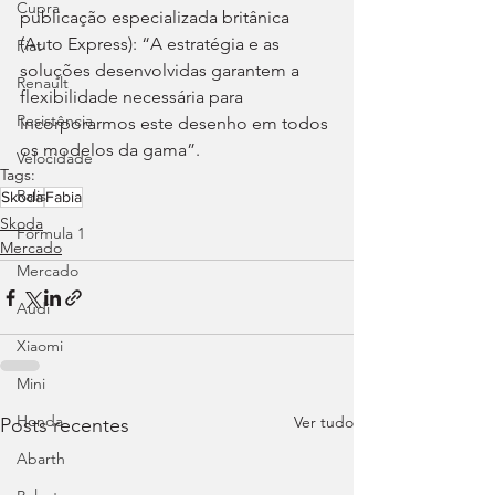
Cupra
publicação especializada britânica 
(Auto Express): “A estratégia e as 
Fiat
soluções desenvolvidas garantem a 
Renault
flexibilidade necessária para 
Resistência
incorporarmos este desenho em todos 
os modelos da gama”.
Velocidade
Tags:
Ralis
Skoda
Fabia
Skoda
Fórmula 1
Mercado
Mercado
Audi
Xiaomi
Mini
Honda
Ver tudo
Posts recentes
Abarth