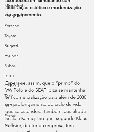
acontecerá em simultâneo com 
Mitsubishi
atualização estética e modernização 
do equipamento.
Peugeot
Porsche
Toyota
Bugatti
Hyundai
Subaru
Isuzu
Espera-se, assim, que o “primo” do 
Genesis
VW Polo e do SEAT Ibiza se mantenha 
Tesla
em comercialização para além de 2030, 
um prolongamento do ciclo de vida 
BYD
que se estenderá, também, aos Skoda 
Ferrari
Scala e Kamiq, trio que, segundo Klaus 
Zellmer, diretor da empresa, tem 
Pagani