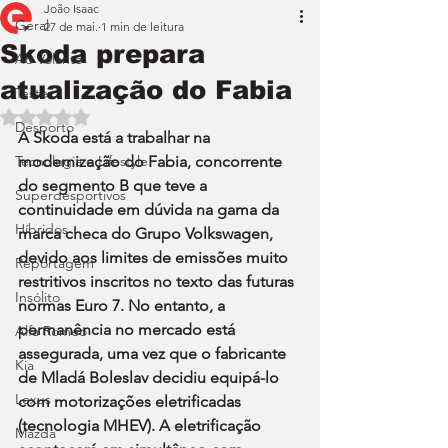
João Isaac
Geral
27 de mai.
1 min de leitura
Skoda prepara
Ao Volante
atualização do Fabia
Teste
Avaliado com NaN de 5 estrelas.
Desporto
A Skoda está a trabalhar na 
Tecnologia e Lifestyle
modernização do Fabia, concorrente 
do segmento B que teve a 
Superdesportivos
continuidade em dúvida na gama da 
Híbridos
marca checa do Grupo Volkswagen, 
devido aos limites de emissões muito 
Reportagem
restritivos inscritos no texto das futuras 
Insólito
normas Euro 7. No entanto, a 
permanência no mercado está 
Alfa Romeo
assegurada, uma vez que o fabricante 
Kia
de Mladá Boleslav decidiu equipá-lo 
Lexus
com motorizações eletrificadas 
(tecnologia MHEV). A eletrificação 
Mazda