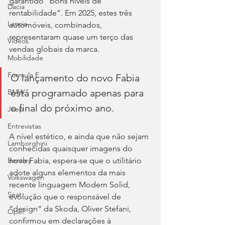
garantido “bons níveis de 
Dacia
rentabilidade”. Em 2025, estes três 
Lancia
automóveis, combinados, 
representaram quase um terço das 
Videos
vendas globais da marca.
Mobilidade
Fórmula E
O lançamento do novo Fabia 
está programado apenas para 
BMW
o final do próximo ano.
Jeep
Entrevistas
A nível estético, e ainda que não sejam 
Lamborghini
conhecidas quaisquer imagens do 
novo Fabia, espera-se que o utilitário 
Bentley
adote alguns elementos da mais 
Volkswagen
recente linguagem Modern Solid, 
Seat
evolução que o responsável de 
“design” da Skoda, Oliver Stefani, 
Opel
confirmou em declarações à 