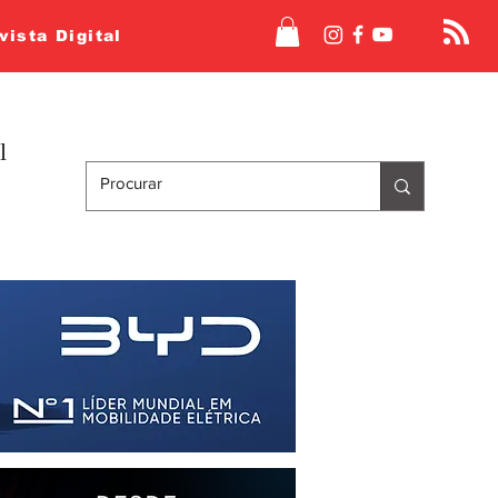
vista Digital
l