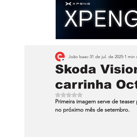
João Isaac
31 de jul. de 2025
1 min 
Skoda Visio
carrinha Oc
Avaliado com NaN de 5 estrelas.
Primeira imagem serve de teaser
no próximo mês de setembro.