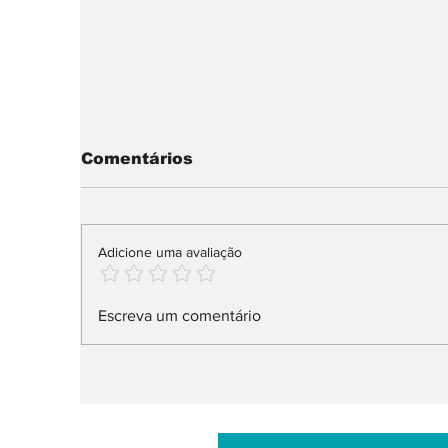
Comentários
Adicione uma avaliação
Skoda é a segunda
Z
Escreva um comentário
marca na UE
s