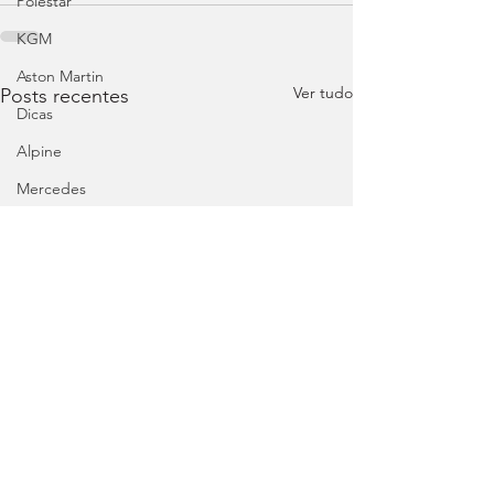
Polestar
KGM
Aston Martin
Ver tudo
Posts recentes
Dicas
Alpine
Mercedes
Salões
Ford
MG
INEOS
DS
Maserati
Mercedes – AMG
Suzuki