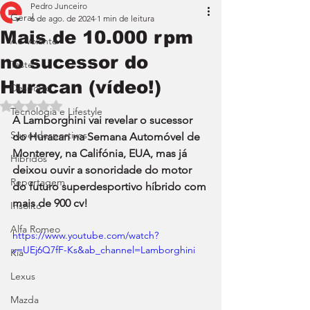
Pedro Junceiro
Geral
6 de ago. de 2024
1 min de leitura
Mais de 10.000 rpm
Ao Volante
no sucessor do
Teste
Huracan (vídeo!)
Desporto
Avaliado com NaN de 5 estrelas.
Tecnologia e Lifestyle
A Lamborghini vai revelar o sucessor 
Superdesportivos
do Huracan na Semana Automóvel de 
Monterey, na Califónia, EUA, mas já 
Híbridos
deixou ouvir a sonoridade do motor 
Reportagem
do futuro superdesportivo híbrido com 
mais de 900 cv!
Insólito
Alfa Romeo
https://www.youtube.com/watch?
v=UEj6Q7fF-Ks&ab_channel=Lamborghini
Kia
Lexus
Mazda