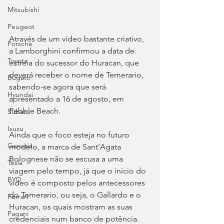
Mitsubishi
Peugeot
Através de um vídeo bastante criativo, 
Porsche
a Lamborghini confirmou a data de 
Toyota
estreia do sucessor do Huracan, que 
deverá receber o nome de Temerario, 
Bugatti
sabendo-se agora que será 
Hyundai
apresentado a 16 de agosto, em 
Pebble Beach.
Subaru
Isuzu
Ainda que o foco esteja no futuro 
Genesis
modelo, a marca de Sant’Agata 
Bolognese não se escusa a uma 
Tesla
viagem pelo tempo, já que o início do 
BYD
vídeo é composto pelos antecessores 
do Temerario, ou seja, o Gallardo e o 
Ferrari
Huracan, os quais mostram as suas 
Pagani
credenciais num banco de potência. 