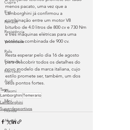
Cupra
menos pacato, uma vez que a 
Fiat
Lamborghini já confirmou a 
combinação entre um motor V8 
Renault
biturbo de 4.0 litros de 800 cv e 730 Nm 
Resistência
e três máquinas elétricas para uma 
potência combinada de 900 cv.
Velocidade
Ralis
Resta esperar pelo dia 16 de agosto 
Fórmula 1
para descobrir todos os detalhes do 
novo modelo da marca italiana, cujo 
Mercado
estilo promete ser, também, um dos 
Audi
seus pontos fortes.
Tags:
Xiaomi
Lamborghini
Temerario
Mini
Lamborghini
Superdesportivos
Honda
Abarth