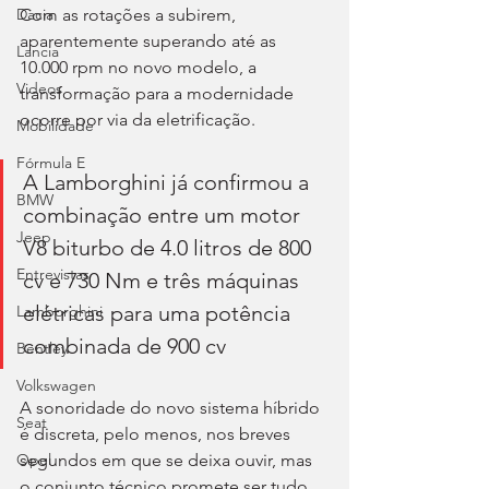
Com as rotações a subirem, 
Dacia
aparentemente superando até as 
Lancia
10.000 rpm no novo modelo, a 
Videos
transformação para a modernidade 
ocorre por via da eletrificação.
Mobilidade
Fórmula E
A Lamborghini já confirmou a 
BMW
combinação entre um motor 
Jeep
V8 biturbo de 4.0 litros de 800 
Entrevistas
cv e 730 Nm e três máquinas 
elétricas para uma potência 
Lamborghini
combinada de 900 cv
Bentley
Volkswagen
A sonoridade do novo sistema híbrido 
Seat
é discreta, pelo menos, nos breves 
segundos em que se deixa ouvir, mas 
Opel
o conjunto técnico promete ser tudo 