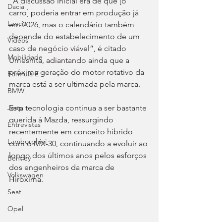
“A discussão inicial era de que [o 
Dacia
carro] poderia entrar em produção já 
Lancia
em 2026, mas o calendário também 
depende do estabelecimento de um 
Videos
caso de negócio viável”, é citado 
Mobilidade
Umeshita, adiantando ainda que a 
próxima geração do motor rotativo da 
Fórmula E
marca está a ser ultimada pela marca.
BMW
Esta tecnologia continua a ser bastante 
Jeep
querida à Mazda, ressurgindo 
Entrevistas
recentemente em conceito híbrido 
Lamborghini
com o MX-30, continuando a evoluir ao 
longo dos últimos anos pelos esforços 
Bentley
dos engenheiros da marca de 
Volkswagen
Hiroxima.
Seat
Opel