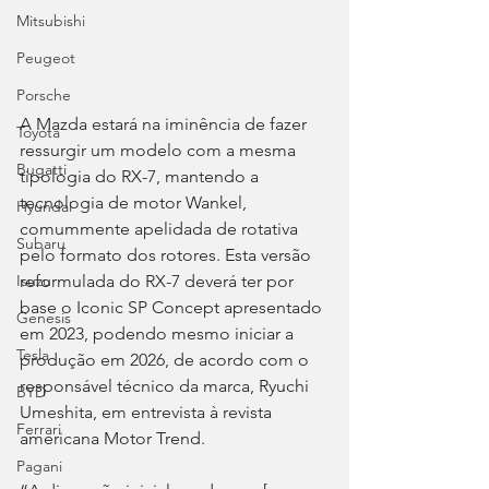
Mitsubishi
Peugeot
Porsche
A Mazda estará na iminência de fazer 
Toyota
ressurgir um modelo com a mesma 
Bugatti
tipologia do RX-7, mantendo a 
tecnologia de motor Wankel, 
Hyundai
comummente apelidada de rotativa 
Subaru
pelo formato dos rotores. Esta versão 
reformulada do RX-7 deverá ter por 
Isuzu
base o Iconic SP Concept apresentado 
Genesis
em 2023, podendo mesmo iniciar a 
Tesla
produção em 2026, de acordo com o 
responsável técnico da marca, Ryuchi 
BYD
Umeshita, em entrevista à revista 
Ferrari
americana Motor Trend.
Pagani