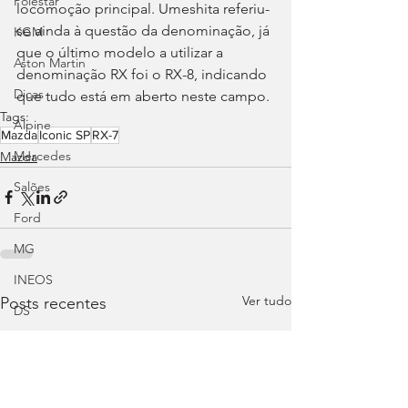
Polestar
locomoção principal. Umeshita referiu-
se ainda à questão da denominação, já 
KGM
que o último modelo a utilizar a 
Aston Martin
denominação RX foi o RX-8, indicando 
Dicas
que tudo está em aberto neste campo.
Tags:
Alpine
Mazda
Iconic SP
RX-7
Mercedes
Mazda
Salões
Ford
MG
INEOS
Ver tudo
Posts recentes
DS
Maserati
Mercedes – AMG
Suzuki