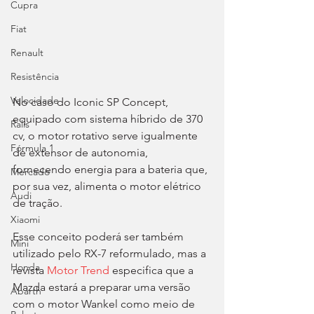
Cupra
Fiat
Renault
Resistência
Velocidade
No caso do Iconic SP Concept, 
equipado com sistema híbrido de 370 
Ralis
cv, o motor rotativo serve igualmente 
Fórmula 1
de extensor de autonomia, 
fornecendo energia para a bateria que, 
Mercado
por sua vez, alimenta o motor elétrico 
Audi
de tração.
Xiaomi
Esse conceito poderá ser também 
Mini
utilizado pelo RX-7 reformulado, mas a 
Honda
revista 
Motor Trend
 especifica que a 
Mazda estará a preparar uma versão 
Abarth
com o motor Wankel como meio de 