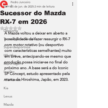
Pedro Junceiro
Geral
25 de jun. de 2025
2 min de leitura
Sucessor do Mazda
Ao Volante
RX-7 em 2026
Teste
Avaliado com NaN de 5 estrelas.
Desporto
A Mazda voltou a deixar em aberto a 
Tecnologia e Lifestyle
possibilidade de fazer ressurgir o RX-7 
com motor rotativo (ou desportivo 
Superdesportivos
com características semelhantes) muito 
Híbridos
em breve, antecipando-se mesmo que 
produção possa iniciar-se no final do 
Reportagem
próximo ano. A base será a do Iconic 
Insólito
SP Concept, estudo apresentado pela 
marca de Hiroshima, Japão, em 2023.
Alfa Romeo
Kia
Lexus
Mazda