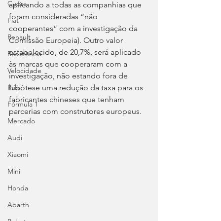
Cupra
aplicando a todas as companhias que 
foram consideradas “não 
Fiat
cooperantes” com a investigação da 
Renault
Comissão Europeia). Outro valor 
estabelecido, de 20,7%, será aplicado 
Resistência
às marcas que cooperaram com a 
Velocidade
investigação, não estando fora de 
hipótese uma redução da taxa para os 
Ralis
fabricantes chineses que tenham 
Fórmula 1
parcerias com construtores europeus.
Mercado
Audi
Xiaomi
Mini
Honda
Abarth