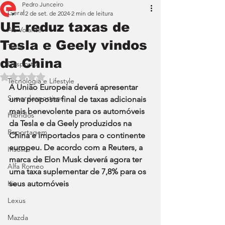
Pedro Junceiro
Geral
12 de set. de 2024
2 min de leitura
UE reduz taxas de
Ao Volante
Tesla e Geely vindos
Teste
da China
Desporto
Avaliado com NaN de 5 estrelas.
Tecnologia e Lifestyle
A União Europeia deverá apresentar 
Superdesportivos
uma proposta final de taxas adicionais 
mais benevolente para os automóveis 
Híbridos
da Tesla e da Geely produzidos na 
Reportagem
China e importados para o continente 
europeu. De acordo com a Reuters, a 
Insólito
marca de Elon Musk deverá agora ter 
Alfa Romeo
uma taxa suplementar de 7,8% para os 
Kia
seus automóveis
Lexus
Mazda