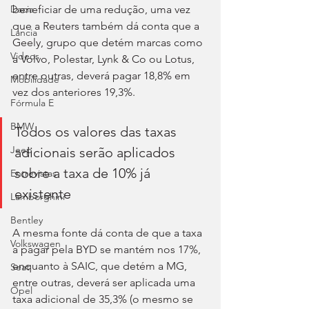
beneficiar de uma redução, uma vez 
Dacia
que a Reuters também dá conta que a 
Lancia
Geely, grupo que detém marcas como 
Videos
a Volvo, Polestar, Lynk & Co ou Lotus, 
entre outras, deverá pagar 18,8% em 
Mobilidade
vez dos anteriores 19,3%.
Fórmula E
BMW
Todos os valores das taxas 
Jeep
adicionais serão aplicados 
sobre a taxa de 10% já 
Entrevistas
existente
Lamborghini
Bentley
A mesma fonte dá conta de que a taxa 
Volkswagen
a pagar pela BYD se mantém nos 17%, 
enquanto à SAIC, que detém a MG, 
Seat
entre outras, deverá ser aplicada uma 
Opel
taxa adicional de 35,3% (o mesmo se 