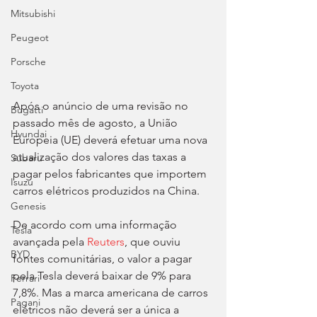
Mitsubishi
Peugeot
Porsche
Toyota
Após o anúncio de uma revisão no 
Bugatti
passado mês de agosto, a União 
Hyundai
Europeia (UE) deverá efetuar uma nova 
atualização dos valores das taxas a 
Subaru
pagar pelos fabricantes que importem 
Isuzu
carros elétricos produzidos na China.
Genesis
De acordo com uma informação 
Tesla
avançada pela 
Reuters
, que ouviu 
BYD
fontes comunitárias, o valor a pagar 
pela Tesla deverá baixar de 9% para 
Ferrari
7,8%. Mas a marca americana de carros 
Pagani
elétricos não deverá ser a única a 