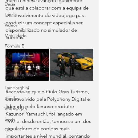
marca chinesa avançou igualmente 
Dacia
que está a colaborar com a equipa de 
Lancia
desenvolvimento do videojogo para 
produzir um concept especial a ser 
Videos
disponibilizado no simulador de 
Mobilidade
corridas.
Fórmula E
BMW
Jeep
Entrevistas
Lamborghini
Recorde-se que o título Gran Turismo, 
Bentley
desenvolvido pela Polyphony Digital e 
liderado pelo famoso produtor 
Volkswagen
Kazunori Yamauchi, foi lançado em 
Seat
1997 e, desde então, tornou-se um dos 
simuladores de corridas mais 
Opel
importantes a nível mundial, contando 