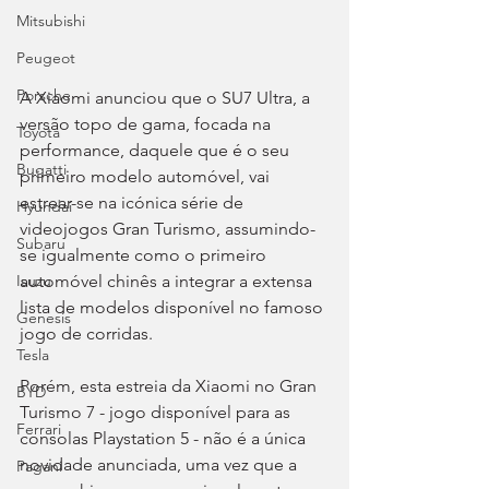
Mitsubishi
Peugeot
Porsche
A Xiaomi anunciou que o SU7 Ultra, a 
versão topo de gama, focada na 
Toyota
performance, daquele que é o seu 
Bugatti
primeiro modelo automóvel, vai 
estrear-se na icónica série de 
Hyundai
videojogos Gran Turismo, assumindo-
Subaru
se igualmente como o primeiro 
automóvel chinês a integrar a extensa 
Isuzu
lista de modelos disponível no famoso 
Genesis
jogo de corridas.
Tesla
Porém, esta estreia da Xiaomi no Gran 
BYD
Turismo 7 - jogo disponível para as 
Ferrari
consolas Playstation 5 - não é a única 
novidade anunciada, uma vez que a 
Pagani