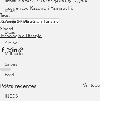
Polestar
Gran Turismo e da Polyphony Digital
”, 
comentou Kazunori Yamauchi.
KGM
Tags:
Xiaomi
Aston Martin
SU7 Ultra
Gran Turismo
Xiaomi
Dicas
Tecnologia e Lifestyle
Alpine
Mercedes
Salões
Ford
Ver tudo
Posts recentes
MG
INEOS
DS
Maserati
Mercedes – AMG
Suzuki