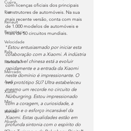
Cupra
com licenças oficiais dos principais 
Fiat
construtores de automóveis. Na sua 
mais recente versão, conta com mais 
Renault
de 1.000 modelos de automóveis e 
Resistência
mais de 50 circuitos mundiais.
Velocidade
"
Estou entusiasmado por iniciar esta 
Ralis
colaboração com a Xiaomi. A indústria 
automóvel chinesa está a evoluir 
Fórmula 1
rapidamente e a entrada da Xiaomi 
Mercado
neste domínio é impressionante. O 
Audi
seu protótipo SU7 Ultra estabeleceu 
mesmo um recorde no circuito de 
Xiaomi
Nürburgring. Estou impressionado 
Mini
com a coragem, a curiosidade, a 
paixão e o esforço incansável da 
Honda
Xiaomi. Estas qualidades estão em 
Abarth
profunda sintonia com o espírito do 