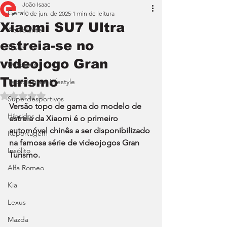
João Isaac
Geral
10 de jun. de 2025
1 min de leitura
Xiaomi SU7 Ultra
Ao Volante
estreia-se no
Teste
videojogo Gran
Desporto
Turismo
Tecnologia e Lifestyle
Avaliado com NaN de 5 estrelas.
Superdesportivos
Versão topo de gama do modelo de 
Híbridos
estreia da Xiaomi é o primeiro 
automóvel chinês a ser disponibilizado 
Reportagem
na famosa série de videojogos Gran 
Insólito
Turismo.
Alfa Romeo
Kia
Lexus
Mazda