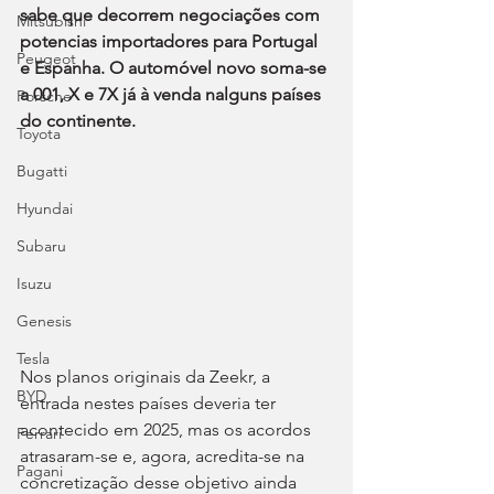
sabe que decorrem negociações com 
Mitsubishi
potencias importadores para Portugal 
Peugeot
e Espanha. O automóvel novo soma-se 
a 001, X e 7X já à venda nalguns países 
Porsche
do continente.
Toyota
Bugatti
Hyundai
Subaru
Isuzu
Genesis
Tesla
Nos planos originais da Zeekr, a 
BYD
entrada nestes países deveria ter 
acontecido em 2025, mas os acordos 
Ferrari
atrasaram-se e, agora, acredita-se na 
Pagani
concretização desse objetivo ainda 