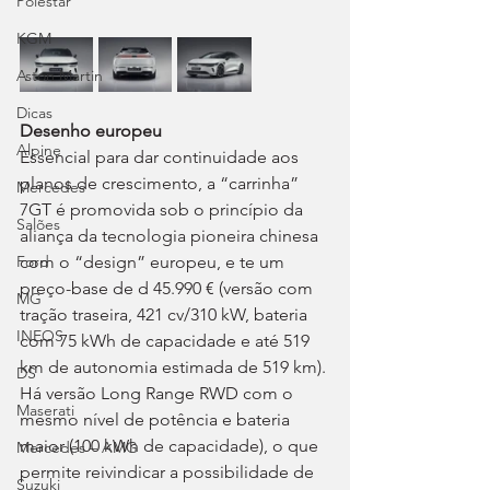
Polestar
KGM
Aston Martin
Dicas
Desenho europeu
Alpine
Essencial para dar continuidade aos 
planos de crescimento, a “carrinha” 
Mercedes
7GT é promovida sob o princípio da 
Salões
aliança da tecnologia pioneira chinesa 
com o “design” europeu, e te um 
Ford
preço-base de d 45.990 € (versão com 
MG
tração traseira, 421 cv/310 kW, bateria 
INEOS
com 75 kWh de capacidade e até 519 
km de autonomia estimada de 519 km). 
DS
Há versão Long Range RWD com o 
Maserati
mesmo nível de potência e bateria 
maior (100 kWh de capacidade), o que 
Mercedes – AMG
permite reivindicar a possibilidade de 
Suzuki