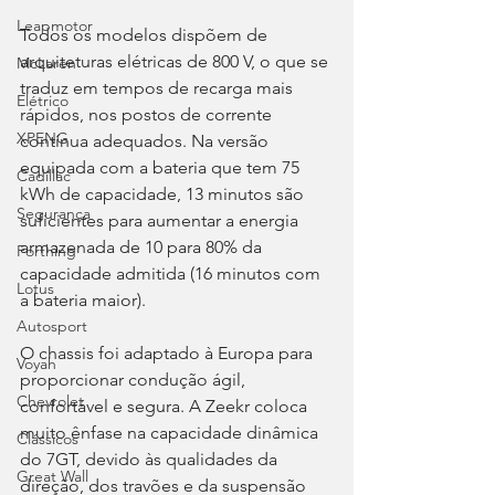
Leapmotor
Todos os modelos dispõem de 
arquiteturas elétricas de 800 V, o que se 
McLaren
traduz em tempos de recarga mais 
Elétrico
rápidos, nos postos de corrente 
XPENG
contínua adequados. Na versão 
equipada com a bateria que tem 75 
Cadillac
kWh de capacidade, 13 minutos são 
Segurança
suficientes para aumentar a energia 
armazenada de 10 para 80% da 
Forthing
capacidade admitida (16 minutos com 
Lotus
a bateria maior).
Autosport
O chassis foi adaptado à Europa para 
Voyah
proporcionar condução ágil, 
Chevrolet
confortável e segura. A Zeekr coloca 
muito ênfase na capacidade dinâmica 
Clássicos
do 7GT, devido às qualidades da 
Great Wall
direção, dos travões e da suspensão 