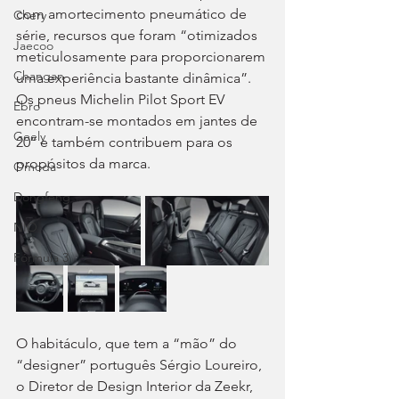
com amortecimento pneumático de 
Chery
série, recursos que foram “otimizados 
Jaecoo
meticulosamente para proporcionarem 
Changan
uma experiência bastante dinâmica”. 
Os pneus Michelin Pilot Sport EV 
Ebro
encontram-se montados em jantes de 
Geely
20’’ e também contribuem para os 
propósitos da marca.
Omoda
Dongfeng
NIO
Fórmula 3
O habitáculo, que tem a “mão” do 
“designer” português Sérgio Loureiro, 
o Diretor de Design Interior da Zeekr, 