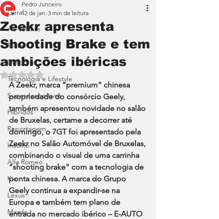
Pedro Junceiro
Geral
12 de jan.
3 min de leitura
Zeekr apresenta
Ao Volante
Shooting Brake e tem
Teste
ambições ibéricas
Desporto
Avaliado com NaN de 5 estrelas.
Tecnologia e Lifestyle
A Zeekr, marca “premium” chinesa 
Superdesportivos
propriedade do consórcio Geely, 
também apresentou novidade no salão 
Híbridos
de Bruxelas, certame a decorrer até 
Reportagem
domingo, o 7GT foi apresentado pela 
Zeekr no Salão Automóvel de Bruxelas, 
Insólito
combinando o visual de uma carrinha 
Alfa Romeo
“shooting brake” com a tecnologia de 
Kia
ponta chinesa. A marca do Grupo 
Geely continua a expandir-se na 
Lexus
Europa e também tem plano de 
Mazda
entrada no mercado ibérico – E-AUTO 