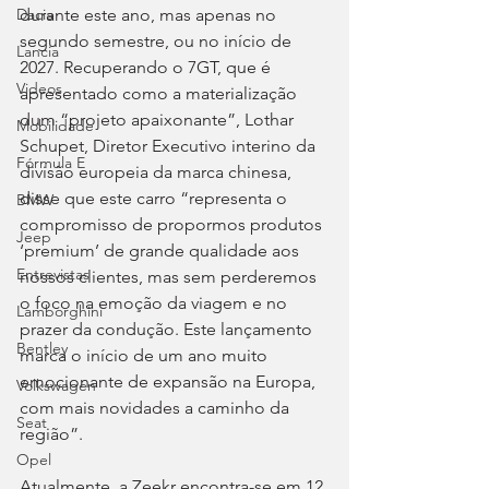
durante este ano, mas apenas no 
Dacia
segundo semestre, ou no início de 
Lancia
2027. Recuperando o 7GT, que é 
Videos
apresentado como a materialização 
dum “projeto apaixonante”, Lothar 
Mobilidade
Schupet, Diretor Executivo interino da 
Fórmula E
divisão europeia da marca chinesa, 
disse que este carro “representa o 
BMW
compromisso de propormos produtos 
Jeep
‘premium’ de grande qualidade aos 
Entrevistas
nossos clientes, mas sem perderemos 
o foco na emoção da viagem e no 
Lamborghini
prazer da condução. Este lançamento 
Bentley
marca o início de um ano muito 
emocionante de expansão na Europa, 
Volkswagen
com mais novidades a caminho da 
Seat
região”.
Opel
Atualmente, a Zeekr encontra-se em 12 