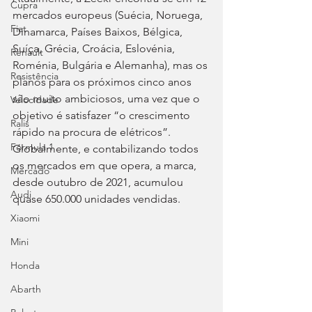
Cupra
mercados europeus (Suécia, Noruega, 
Fiat
Dinamarca, Países Baixos, Bélgica, 
Suíça, Grécia, Croácia, Eslovénia, 
Renault
Roménia, Bulgária e Alemanha), mas os 
Resistência
planos para os próximos cinco anos 
são muito ambiciosos, uma vez que o 
Velocidade
objetivo é satisfazer “o crescimento 
Ralis
rápido na procura de elétricos”. 
Fórmula 1
Globalmente, e contabilizando todos 
os mercados em que opera, a marca, 
Mercado
desde outubro de 2021, acumulou 
Audi
quase 650.000 unidades vendidas.
Xiaomi
Mini
Honda
Abarth