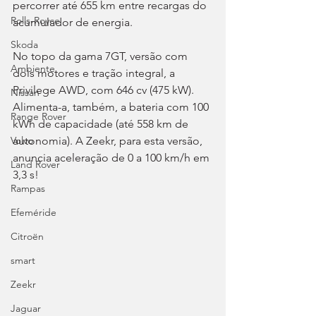
percorrer até 655 km entre recargas do 
Rolls-Royce
acumulador de energia.
Skoda
No topo da gama 7GT, versão com 
Ambiente
dois motores e tração integral, a 
Privilege AWD, com 646 cv (475 kW). 
Nissan
Alimenta-a, também, a bateria com 100 
Range Rover
kWh de capacidade (até 558 km de 
autonomia). A Zeekr, para esta versão, 
Volvo
anuncia aceleração de 0 a 100 km/h em 
Land Rover
3,3 s!
Rampas
Efeméride
Citroën
smart
Zeekr
Jaguar