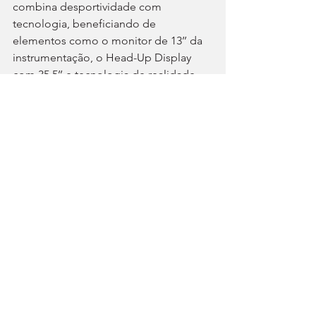
combina desportividade com 
tecnologia, beneficiando de 
elementos como o monitor de 13’’ da 
instrumentação, o Head-Up Display 
com 35,5’’ e tecnologia de realidade 
aumentada, e o ecrã central tátil de 15’’ 
do sistema multimédia. O 
equipamento de som tem 23 
altifalantes, 2160 W e dois altifalantes 
integrados no apoio de cabeça do 
banco do condutor.
O 7GT mede 4,817 m de comprimento 
e tem mala com 456 litros de 
capacidade. Preços: 45.990 € para a 
versão-base, 50.990€ para a Long 
Range RWD Launch Edition e 57.590 € 
para a Privilege AWD Launch Edition.
Tags: