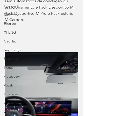
semiautomáticos de condução ou 
Leapmotor
estacionamento e Pack Desportivo M, 
Pack Desportivo M Pro e Pack Exterior 
McLaren
M Carbon.
Elétrico
XPENG
Cadillac
Segurança
Forthing
Lotus
Autosport
Voyah
Chevrolet
Clássicos
Great Wall