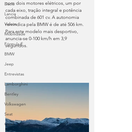
com dois motores elétricos, um por 
Dacia
cada eixo, tração integral e potência 
Lancia
combinada de 601 cv. A autonomia 
Videos
reivindica pela BMW é de até 506 km. 
Para este modelo mais desportivo, 
Mobilidade
anuncia-se 0-100 km/h em 3,9 
Fórmula E
segundos.
BMW
Jeep
Entrevistas
Lamborghini
Bentley
Volkswagen
Seat
Opel