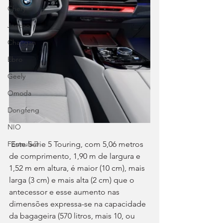
Chery
Jaecoo
Changan
Ebro
Geely
Omoda
Dongfeng
NIO
 Este Série 5 Touring, com 5,06 metros 
Fórmula 3
de comprimento, 1,90 m de largura e 
1,52 m em altura, é maior (10 cm), mais 
larga (3 cm) e mais alta (2 cm) que o 
antecessor e esse aumento nas 
dimensões expressa-se na capacidade 
da bagageira (570 litros, mais 10, ou 