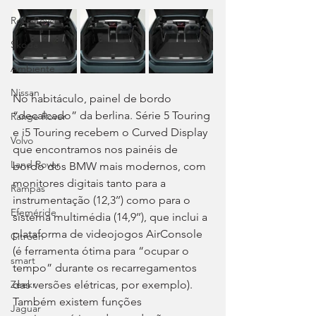
Rolls-Royce
Skoda
Ambiente
Nissan
No habitáculo, painel de bordo 
“decalcado” da berlina. Série 5 Touring 
Range Rover
e i5 Touring recebem o Curved Display 
Volvo
que encontramos nos painéis de 
Land Rover
bordo dos BMW mais modernos, com 
monitores digitais tanto para a 
Rampas
instrumentação (12,3’’) como para o 
Efeméride
sistema multimédia (14,9’’), que inclui a 
plataforma de videojogos AirConsole 
Citroën
(é ferramenta ótima para “ocupar o 
smart
tempo” durante os recarregamentos 
das versões elétricas, por exemplo). 
Zeekr
Também existem funções 
Jaguar