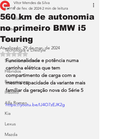
Vítor Mendes da Silva
Geral
7 de fev. de 2024
2 min de leitura
560 km de autonomia
Ao Volante
no primeiro BMW i5
Teste
Touring
Desporto
Atualizado:
29 de mar. de 2024
Tecnologia e Lifestyle
Avaliado com NaN de 5 estrelas.
Funcionalidade e potência numa 
Superdesportivos
carrinha elétrica que tem 
Híbridos
compartimento de carga com a 
Reportagem
mesma capacidade da variante mais 
familiar da geração nova do Série 5
Insólito
Alfa Romeo
https://youtu.be/IJ4O7zEJK2g
Kia
Lexus
Mazda