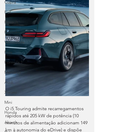
Cupra
Fiat
Renault
Resistência
Velocidade
Ralis
Fórmula 1
Mercado
Audi
Xiaomi
Mini
O i5 Touring admite recarregamentos 
Honda
rápidos até 205 kW de potência (10 
Abarth
minutos de alimentação adicionam 149 
km à autonomia do eDrive) e dispõe 