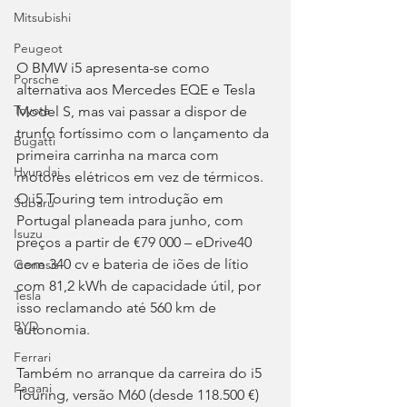
Mitsubishi
Peugeot
O BMW i5 apresenta-se como 
Porsche
alternativa aos Mercedes EQE e Tesla 
Toyota
Model S, mas vai passar a dispor de 
trunfo fortíssimo com o lançamento da 
Bugatti
primeira carrinha na marca com 
Hyundai
motores elétricos em vez de térmicos. 
O i5 Touring tem introdução em 
Subaru
Portugal planeada para junho, com 
Isuzu
preços a partir de €79 000 – eDrive40 
com 340 cv e bateria de iões de lítio 
Genesis
com 81,2 kWh de capacidade útil, por 
Tesla
isso reclamando até 560 km de 
BYD
autonomia.
Ferrari
Também no arranque da carreira do i5 
Pagani
Touring, versão M60 (desde 118.500 €) 