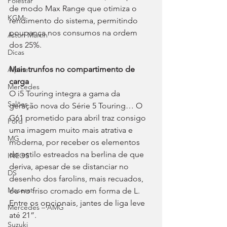
Polestar
de modo Max Range que otimiza o 
KGM
rendimento do sistema, permitindo 
poupança nos consumos na ordem 
Aston Martin
dos 25%.
Dicas
Mais trunfos no compartimento de 
Alpine
carga
Mercedes
O i5 Touring integra a gama da 
Salões
geração nova do Série 5 Touring… O 
G61 prometido para abril traz consigo 
Ford
uma imagem muito mais atrativa e 
MG
moderna, por receber os elementos 
do estilo estreados na berlina de que 
INEOS
deriva, apesar de se distanciar no 
DS
desenho dos farolins, mais recuados, 
Maserati
ou no friso cromado em forma de L. 
Entre os opcionais, jantes de liga leve 
Mercedes – AMG
até 21”.
Suzuki