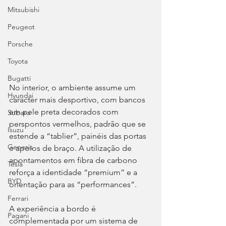
Mitsubishi
Peugeot
Porsche
Toyota
Bugatti
No interior, o ambiente assume um 
Hyundai
carácter mais desportivo, com bancos 
em pele preta decorados com 
Subaru
perspontos vermelhos, padrão que se 
Isuzu
estende a “tablier”, painéis das portas 
Genesis
e apoios de braço. A utilização de 
apontamentos em fibra de carbono 
Tesla
reforça a identidade “premium” e a 
BYD
orientação para as “performances”.
Ferrari
A experiência a bordo é 
Pagani
complementada por um sistema de 