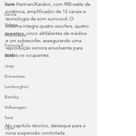
som Harman/Kardon, com 900 watts de 
Dacia
potência, amplificador de 12 canais e 
Lancia
tecnologia de som surround. O 
Videos
sistema integra quatro woofers, quatro 
tweeters, cinco altifalantes de médios 
Mobilidade
e um subwoofer, assegurando uma 
Fórmula E
reprodução sonora envolvente para 
todos os ocupantes.
BMW
Jeep
Entrevistas
Lamborghini
Bentley
Volkswagen
Seat
No capítulo técnico, destaque para a 
Opel
nova suspensão controlada 