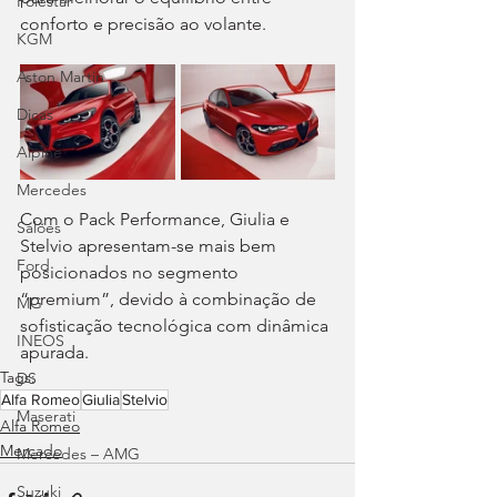
Polestar
conforto e precisão ao volante.
KGM
Aston Martin
Dicas
Alpine
Mercedes
Com o Pack Performance, Giulia e 
Salões
Stelvio apresentam-se mais bem 
Ford
posicionados no segmento 
“premium”, devido à combinação de 
MG
sofisticação tecnológica com dinâmica 
INEOS
apurada.
Tags:
DS
Alfa Romeo
Giulia
Stelvio
Maserati
Alfa Romeo
Mercado
Mercedes – AMG
Suzuki