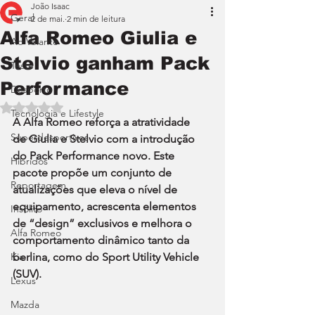
João Isaac
Geral
2 de mai.
2 min de leitura
Alfa Romeo Giulia e
Ao Volante
Stelvio ganham Pack
Teste
Performance
Desporto
Avaliado com NaN de 5 estrelas.
Tecnologia e Lifestyle
A Alfa Romeo reforça a atratividade 
Superdesportivos
de Giulia e Stelvio com a introdução 
do Pack Performance novo. Este 
Híbridos
pacote propõe um conjunto de 
Reportagem
atualizações que eleva o nível de 
equipamento, acrescenta elementos 
Insólito
de “design” exclusivos e melhora o 
Alfa Romeo
comportamento dinâmico tanto da 
Kia
berlina, como do Sport Utility Vehicle 
(SUV).
Lexus
Mazda