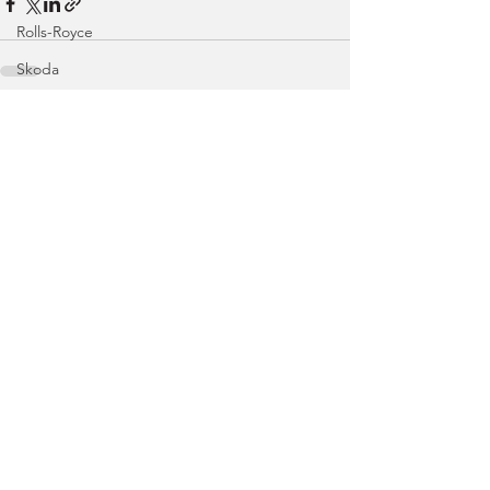
Rolls-Royce
Skoda
Ambiente
Ver tudo
Posts recentes
Nissan
Range Rover
Volvo
Land Rover
Rampas
Efeméride
Citroën
smart
Zeekr
Jaguar