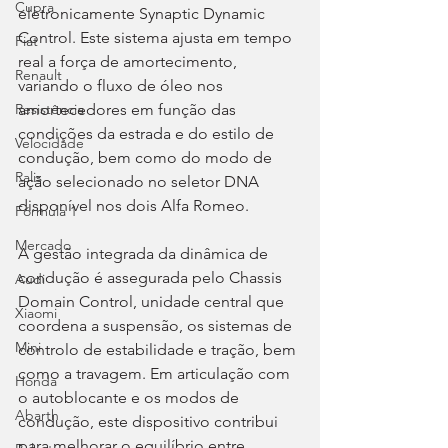
Cupra
eletronicamente Synaptic Dynamic 
Control. Este sistema ajusta em tempo 
Fiat
real a força de amortecimento, 
Renault
variando o fluxo de óleo nos 
amortecedores em função das 
Resistência
condições da estrada e do estilo de 
Velocidade
condução, bem como do modo de 
Ralis
ação selecionado no seletor DNA 
disponível nos dois Alfa Romeo.
Fórmula 1
Mercado
A gestão integrada da dinâmica de 
condução é assegurada pelo Chassis 
Audi
Domain Control, unidade central que 
Xiaomi
coordena a suspensão, os sistemas de 
Mini
controlo de estabilidade e tração, bem 
como a travagem. Em articulação com 
Honda
o autoblocante e os modos de 
Abarth
condução, este dispositivo contribui 
para melhorar o equilíbrio entre 