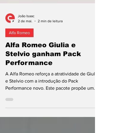
João Isaac
2 de mai.
2 min de leitura
Alfa Romeo
Alfa Romeo Giulia e
Stelvio ganham Pack
Performance
A Alfa Romeo reforça a atratividade de Giulia
e Stelvio com a introdução do Pack
Performance novo. Este pacote propõe um
conjunto de atualizações que eleva o nível
de equipamento, acrescenta elementos de
“design” exclusivos e melhora o
comportamento dinâmico tanto da berlina,
como do Sport Utility Vehicle (SUV). No