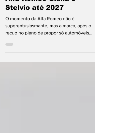
23 de out. de 2025
2 min de leitura
Alfa Romeo
Alfa Romeo Giulia e
Stelvio até 2027
O momento da Alfa Romeo não é
superentusiasmante, mas a marca, após o
recuo no plano de propor só automóveis
elétricos a partir de 2027 (anunciou-o em
2021, mas confirmou a “marcha-atrás” no
início do ano, já com Santo Ficili no comando
das operações!), apresenta resultados muito
positivos, sobretudo na Europa, com
crescimento de 40,37% nos primeiros nove
meses de 2025, comparativamente ao
mesmo período de 2024, devido ao êxito do
Junior, que corresponde a 26.411 dos 46.918 c