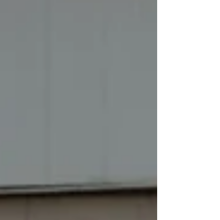
interior, o ambiente assume um carácter mais
desportivo, com bancos em pele preta
decorados com perspontos vermelhos,
padrão que se estende a “tablier”, painéis da