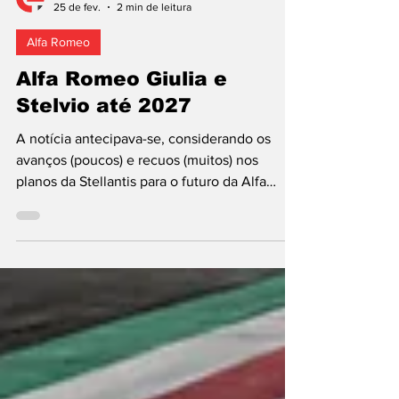
João Isaac
25 de fev.
2 min de leitura
Alfa Romeo
Alfa Romeo Giulia e
Stelvio até 2027
A notícia antecipava-se, considerando os
avanços (poucos) e recuos (muitos) nos
planos da Stellantis para o futuro da Alfa
Romeo. A marca italiana confirmou que o
Giulia (2015) e o Stelvio (2017), dois
automóveis baseados na plataforma Giorgio e
produzidos na fábrica de Cassino, Itália, não
serão descontinuados e substituídos antes do
final de 2017. E esta extensão dos ciclos de
vida estende-se, obviamente, às versões