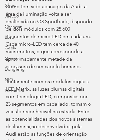
Chery
Como tem sido apanágio da Audi, a 
área da iluminação volta a ser 
Jaecoo
enaltecida no Q3 Sportback, dispondo 
Changan
de dois módulos com 25.600 
elementos de micro-LED em cada um. 
Ebro
Cada micro-LED tem cerca de 40 
Geely
micrómetros, o que corresponde a 
Omoda
aproximadamente metade da 
espessura de um cabelo humano.
Dongfeng
NIO
Juntamente com os módulos digitais 
LED Matrix, as luzes diurnas digitais 
Fórmula 3
com tecnologia LED, compostas por 
23 segmentos em cada lado, tornam o 
veículo reconhecível na estrada. Entre 
as potencialidades dos novos sistemas 
de iluminação desenvolvidos pela 
Audi estão as funções de orientação 