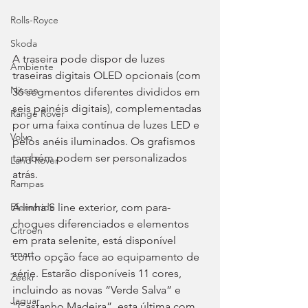
Rolls-Royce
Skoda
A traseira pode dispor de luzes 
Ambiente
traseiras digitais OLED opcionais (com 
Nissan
36 segmentos diferentes divididos em 
seis painéis digitais), complementadas 
Range Rover
por uma faixa contínua de luzes LED e 
Volvo
pelos anéis iluminados. Os grafismos 
também podem ser personalizados 
Land Rover
atrás.
Rampas
A linha S line exterior, com para-
Efeméride
choques diferenciados e elementos 
Citroën
em prata selenite, está disponível 
smart
como opção face ao equipamento de 
série. Estarão disponíveis 11 cores, 
Zeekr
incluindo as novas “Verde Salva” e 
Jaguar
“Castanho Madeira”, esta última com 