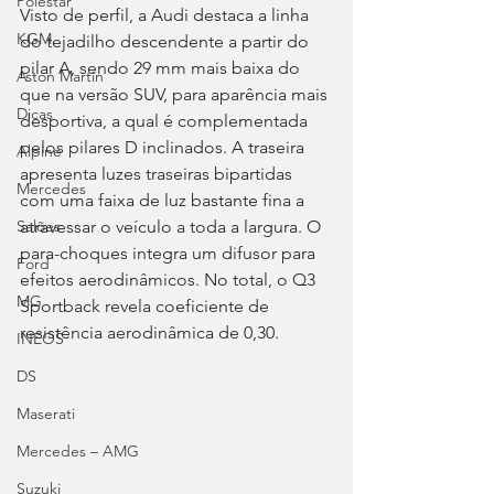
Polestar
Visto de perfil, a Audi destaca a linha 
KGM
do tejadilho descendente a partir do 
pilar A, sendo 29 mm mais baixa do 
Aston Martin
que na versão SUV, para aparência mais 
Dicas
desportiva, a qual é complementada 
pelos pilares D inclinados. A traseira 
Alpine
apresenta luzes traseiras bipartidas 
Mercedes
com uma faixa de luz bastante fina a 
atravessar o veículo a toda a largura. O 
Salões
para-choques integra um difusor para 
Ford
efeitos aerodinâmicos. No total, o Q3 
MG
Sportback revela coeficiente de 
resistência aerodinâmica de 0,30.
INEOS
DS
Maserati
Mercedes – AMG
Suzuki