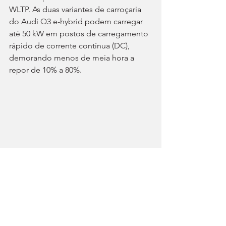
WLTP. As duas variantes de carroçaria 
do Audi Q3 e-hybrid podem carregar 
até 50 kW em postos de carregamento 
rápido de corrente contínua (DC), 
demorando menos de meia hora a 
repor de 10% a 80%.
Suspensão melhorada
Além dos motores, a Audi também 
melhorou significativamente a 
dinâmica, graças a suspensões novas 