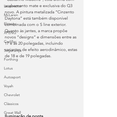
acabamento mate e exclusiva do Q3 
Leapmotor
novo. A pintura metalizada “Cinzento 
McLaren
Daytona” está também disponível 
Elétrico
combinada com o S line exterior. 
Quanto às jantes, a marca propõe 
XPENG
novos “designs” e dimensões entre as 
Cadillac
17 e as 20 polegadas, incluindo 
variantes de efeito aerodinâmico, estas 
Segurança
de 18 e de 19 polegadas.
Forthing
Lotus
Autosport
Voyah
Chevrolet
Clássicos
Great Wall
Iluminação de ponta