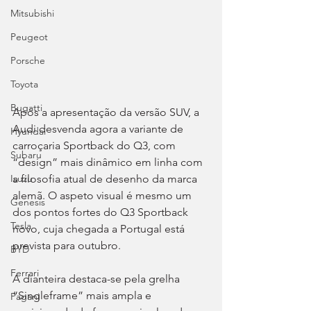
Mitsubishi
Peugeot
Porsche
Toyota
Bugatti
Após a apresentação da versão SUV, a 
Audi desvenda agora a variante de 
Hyundai
carroçaria Sportback do Q3, com 
Subaru
“design” mais dinâmico em linha com 
a filosofia atual de desenho da marca 
Isuzu
alemã. O aspeto visual é mesmo um 
Genesis
dos pontos fortes do Q3 Sportback 
Tesla
novo, cuja chegada a Portugal está 
prevista para outubro.
BYD
Ferrari
A dianteira destaca-se pela grelha 
“Singleframe” mais ampla e 
Pagani