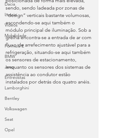
posicionada de forma mais elevada, 
Dacia
sendo, sendo ladeada por zonas de 
Lancia
“design” verticais bastante volumosas, 
escondendo-se aqui também o 
Videos
módulo principal de iluminação. Sob a 
Mobilidade
grelha encontra-se a entrada de ar com 
fluxo de arrefecimento ajustável para a 
Fórmula E
refrigeração, situando-se aqui também 
BMW
os sensores de estacionamento, 
enquanto os sensores dos sistemas de 
Jeep
assistência ao condutor estão 
Entrevistas
instalados por detrás dos quatro anéis.
Lamborghini
Bentley
Volkswagen
Seat
Opel