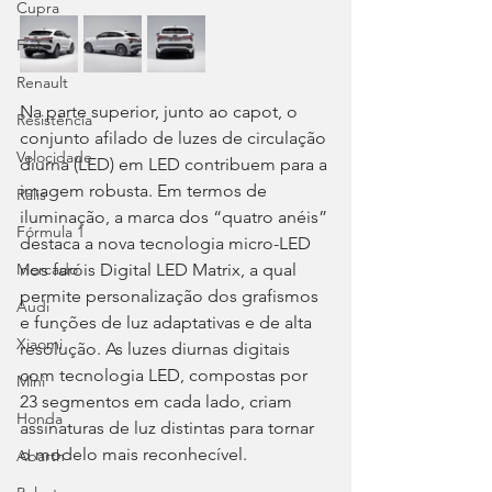
Cupra
Fiat
Renault
Na parte superior, junto ao capot, o 
Resistência
conjunto afilado de luzes de circulação 
Velocidade
diurna (LED) em LED contribuem para a 
imagem robusta. Em termos de 
Ralis
iluminação, a marca dos “quatro anéis” 
Fórmula 1
destaca a nova tecnologia micro-LED 
nos faróis Digital LED Matrix, a qual 
Mercado
permite personalização dos grafismos 
Audi
e funções de luz adaptativas e de alta 
Xiaomi
resolução. As luzes diurnas digitais 
com tecnologia LED, compostas por 
Mini
23 segmentos em cada lado, criam 
Honda
assinaturas de luz distintas para tornar 
o modelo mais reconhecível.
Abarth