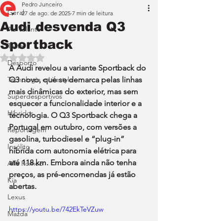
Pedro Junceiro
Geral
27 de ago. de 2025
7 min de leitura
Audi desvenda Q3
Ao Volante
Sportback
Teste
Avaliado com NaN de 5 estrelas.
Desporto
A Audi revelou a variante Sportback do 
Tecnologia e Lifestyle
Q3 novo, que se demarca pelas linhas 
mais dinâmicas do exterior, mas sem 
Superdesportivos
esquecer a funcionalidade interior e a 
Híbridos
tecnologia. O Q3 Sportback chega a 
Portugal em outubro, com versões a 
Reportagem
gasolina, turbodiesel e “plug-in” 
Insólito
híbrida com autonomia elétrica para 
até 118 km. Embora ainda não tenha 
Alfa Romeo
preços, as pré-encomendas já estão 
Kia
abertas.
Lexus
https://youtu.be/742EkTeVZuw
Mazda