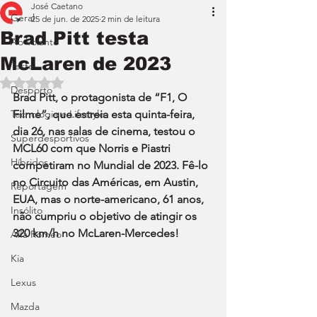
José Caetano
Geral
25 de jun. de 2025
2 min de leitura
Brad Pitt testa
Ao Volante
McLaren de 2023
Teste
Avaliado com NaN de 5 estrelas.
Desporto
Brad Pitt, o protagonista de “F1, O 
Tecnologia e Lifestyle
Filme”, que estreia esta quinta-feira, 
dia 26, nas salas de cinema, testou o 
Superdesportivos
MCL60 com que Norris e Piastri 
Híbridos
competiram no Mundial de 2023. Fê-lo 
no Circuito das Américas, em Austin, 
Reportagem
EUA, mas o norte-americano, 61 anos, 
Insólito
não cumpriu o objetivo de atingir os 
320 km/h no McLaren-Mercedes!
Alfa Romeo
Kia
Lexus
Mazda