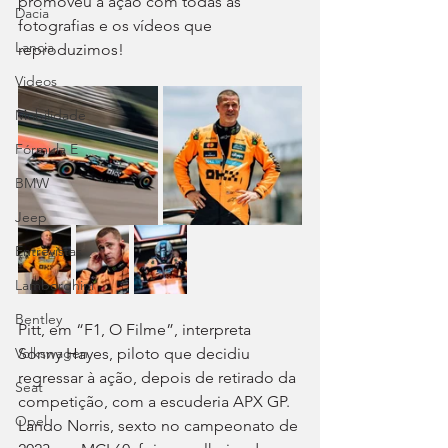
promoveu a ação com todas as 
Dacia
fotografias e os vídeos que 
Lancia
reproduzimos!
Videos
Mobilidade
Fórmula E
BMW
Jeep
Entrevistas
Lamborghini
Bentley
Pitt, em “F1, O Filme”, interpreta 
Volkswagen
Sonny Hayes, piloto que decidiu 
regressar à ação, depois de retirado da 
Seat
competição, com a escuderia APX GP. 
Opel
Lando Norris, sexto no campeonato de 