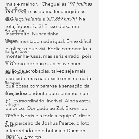
mais e melhor. “Cheguei às 197 
[milhas 
Rolls-Royce
por hora]
, mas queria ter atingido as 
200 
[equivalente a 321,869 km/h]
. Na 
Skoda
reta, fiquei sí a 3! E isso deixa-me 
Ambiente
insatisfeito. Nunca tinha 
Nissan
experimentado nada igual. É-me difícil 
explicar o que vivi. Podia compará-lo a 
Range Rover
montanha-russa, mas seria errado, pois 
Volvo
há apoio por baixo. Já estive num 
avião de acrobacias, talvez seja mais 
Land Rover
parecido, mas não existe mesmo nada 
Rampas
que possa comparar-se à sensação da 
força descendente que sentimos num 
Efeméride
F1. Extraordinário, incrível. Ainda estou 
Citroën
eufórico. Obrigado ao Zak Brown, ao 
smart
Lando Norris e a toda a equipa”, disse 
Pitt, parceiro de Joshua Pearce, piloto 
Zeekr
interpretado pelo britânico Damson 
Jaguar
Idris, na APX GP.