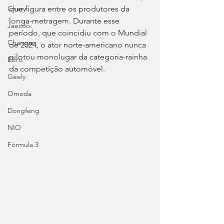
Chery
que figura entre os produtores da 
longa-metragem. Durante esse 
Jaecoo
período, que coincidiu com o Mundial 
Changan
de 2024, o ator norte-americano nunca 
pilotou monolugar da categoria-rainha 
Ebro
da competição automóvel.
Geely
Omoda
Dongfeng
NIO
Fórmula 3