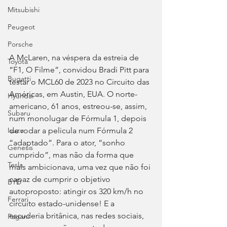
Mitsubishi
Peugeot
Porsche
A McLaren, na véspera da estreia de 
Toyota
“F1, O Filme”, convidou Bradi Pitt para 
Bugatti
testar o MCL60 de 2023 no Circuito das 
Américas, em Austin, EUA. O norte-
Hyundai
americano, 61 anos, estreou-se, assim, 
Subaru
num monolugar de Fórmula 1, depois 
de rodar a pelicula num Fórmula 2 
Isuzu
“adaptado”. Para o ator, “sonho 
Genesis
cumprido”, mas não da forma que 
Tesla
mais ambicionava, uma vez que não foi 
capaz de cumprir o objetivo 
BYD
autoproposto: atingir os 320 km/h no 
Ferrari
circuito estado-unidense! E a 
escuderia britânica, nas redes sociais, 
Pagani