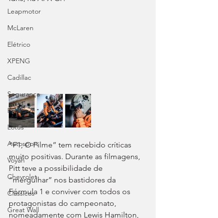
Leapmotor
McLaren
Elétrico
XPENG
Cadillac
Segurança
Forthing
Lotus
Autosport
“F1, O Filme” tem recebido críticas 
muito positivas. Durante as filmagens, 
Voyah
Pitt teve a possibilidade de 
Chevrolet
“mergulhar” nos bastidores da 
Fórmula 1 e conviver com todos os 
Clássicos
protagonistas do campeonato, 
Great Wall
nomeadamente com Lewis Hamilton, 