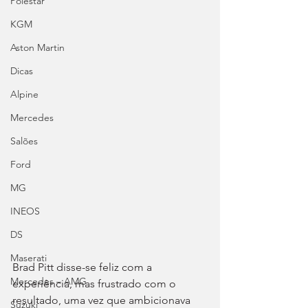
Polestar
KGM
Aston Martin
Dicas
Alpine
Mercedes
Salões
Ford
MG
INEOS
DS
Maserati
Brad Pitt disse-se feliz com a 
Mercedes – AMG
experiência, mas frustrado com o 
resultado, uma vez que ambicionava 
Suzuki