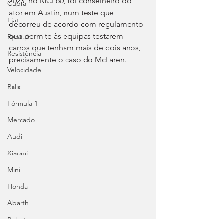
2023, no MCL60, foi conselheiro do 
Cupra
ator em Austin, num teste que 
Fiat
decorreu de acordo com regulamento 
que permite às equipas testarem 
Renault
carros que tenham mais de dois anos, 
Resistência
precisamente o caso do McLaren.
Velocidade
Ralis
Fórmula 1
Mercado
Audi
Xiaomi
Mini
Honda
Abarth